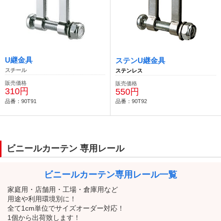
U継金具
ステンU継金具
スチール
ステンレス
販売価格
販売価格
310円
550円
品番：90T91
品番：90T92
ビニールカーテン 専用レール
ビニールカーテン
専用レール一覧
家庭用・店舗用・工場・倉庫用など
用途や利用環境別に！
全て1cm単位でサイズオーダー対応！
1個から出荷致します！