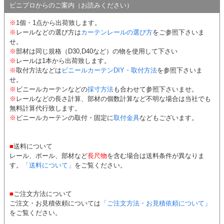
ビニプロからのご案内（お読みください）
※
1個・1点から出荷致します。
※
レールなどの選び方は
カーテンレールの選び方
をご参照下さいま
せ。
※
部材は同じ規格（D30,D40など）の物を使用して下さい
※
レールは1本から出荷致します。
※
取付方法などは
ビニールカーテンDIY・取付方法
を参照下さいま
せ。
※
ビニールカーテンなどの
採寸方法
も合わせて参照下さいませ。
※
レールなどの長さ計算、部材の個数計算など不明な場合は当社でも
無料計算代行致します。
※
ビニールカーテンの取付・固定に
取付金具
などもございます。
■
送料について
レール、ポール、部材など
長尺物
を含む場合は送料条件が異なりま
す。
「送料について」
をご覧ください。
■
ご注文方法について
ご注文・お見積依頼については
「ご注文方法・お見積依頼について」
をご覧ください。