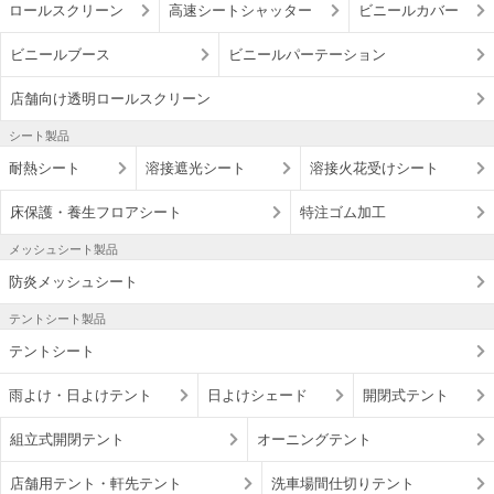
ロールスクリーン
高速シートシャッター
ビニールカバー
ビニールブース
ビニールパーテーション
店舗向け透明ロールスクリーン
シート製品
耐熱シート
溶接遮光シート
溶接火花受けシート
床保護・養生フロアシート
特注ゴム加工
メッシュシート製品
防炎メッシュシート
テントシート製品
テントシート
雨よけ・日よけテント
日よけシェード
開閉式テント
組立式開閉テント
オーニングテント
店舗用テント・軒先テント
洗車場間仕切りテント