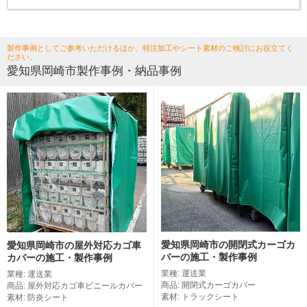
製作事例としてご参考いただけるほか、特注加工やシート素材のご検討にお役立てく
ださい。
愛知県岡崎市製作事例・納品事例
愛知県岡崎市の開閉式カーゴカ
愛知県岡崎市の屋外対応カゴ車
バーの施工・製作事例
カバーの施工・製作事例
業種: 運送業
業種: 運送業
商品: 開閉式カーゴカバー
商品: 屋外対応カゴ車ビニールカバー
素材: トラックシート
素材: 防炎シート