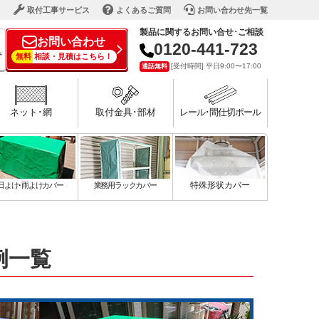
ド
取付工事サービス
よくあるご質問
お問い合わせ先一覧
製品に関するお問い合せ･ご相談
お問い合わせ
0120-441-723
で
無料
相談・見積はこちら！
[受付時間] 平日9:00〜17:00
通話無料
ネット･網
取付金具･部材
レール･間仕切ポール
日よけ･雨よけカバー
業務用ラックカバー
特殊形状カバー
例一覧