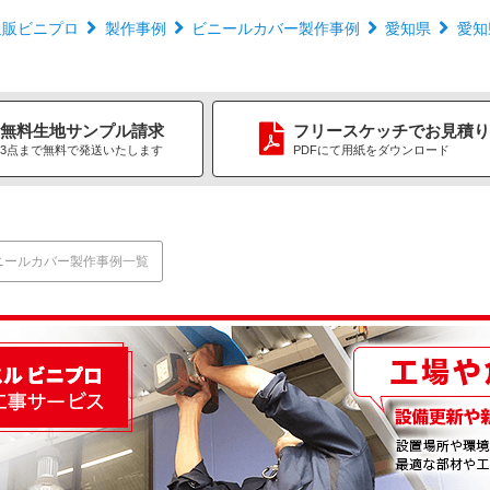
通販ビニプロ
製作事例
ビニールカバー製作事例
愛知県
愛知
無料生地
サンプル請求
フリースケッチ
で
お見積り
3点まで無料で
発送いたします
PDFにて用紙をダウンロード
ニールカバー製作事例一覧