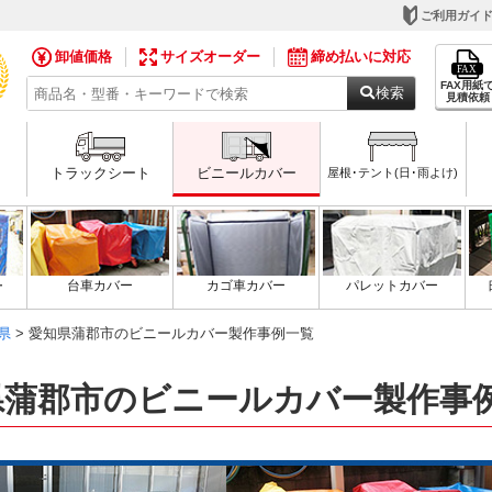
ご利用ガイ
卸値価格
サイズオーダー
締め払いに対応
FAX用紙
検索
見積依頼
トラックシート
ビニールカバー
屋根･テント(日･雨よけ)
ー
台車カバー
カゴ車カバー
パレットカバー
県
> 愛知県蒲郡市のビニールカバー製作事例一覧
県蒲郡市のビニールカバー製作事