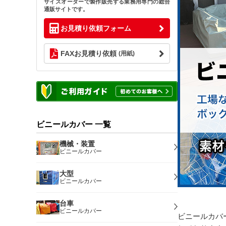
サイズオーダーで製作販売する業務用専門の総合
通販サイトです。
お見積り依頼フォーム
FAXお見積り依頼
(用紙)
ビニールカバー 一覧
機械・装置
ビニールカバー
大型
ビニールカバー
台車
ビニールカバー
ビニールカバ