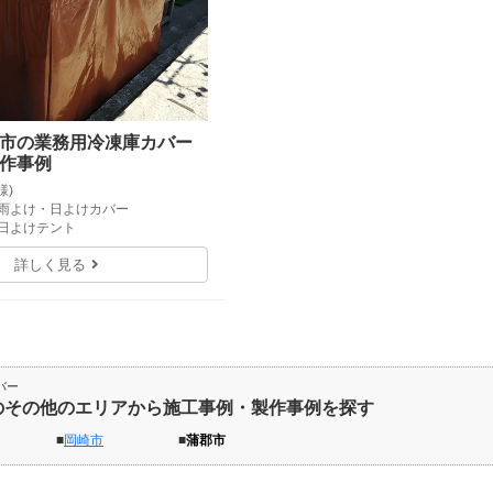
市の業務用冷凍庫カバー
作事例
様)
候雨よけ・日よけカバー
・日よけテント
詳しく見る
バー
のその他のエリアから施工事例・製作事例を探す
岡崎市
蒲郡市