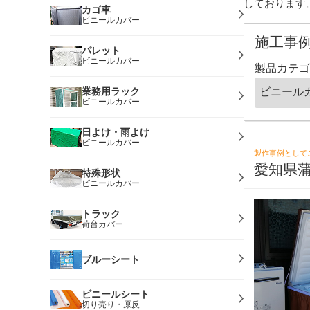
しております
カゴ車
ビニールカバー
施工事
パレット
ビニールカバー
製品カテゴ
業務用ラック
ビニールカバー
日よけ・雨よけ
ビニールカバー
製作事例として
愛知県
特殊形状
ビニールカバー
トラック
荷台カバー
ブルーシート
ビニールシート
切り売り・原反