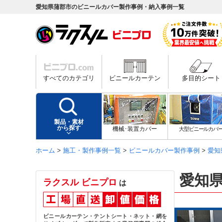
愛知県蒲郡市のビニールカバー製作事例・納入事例一覧
すべてのカテゴリ
ビニールカーテン
多目的シート
製品・素材
から探す
機械･装置カバー
大型ビニールカバ
ホーム
>
施工・製作事例一覧
>
ビニールカバー製作事例
>
愛知
愛知
ラクスル ビニプロ
は
ビニールカーテン・テントシート・ネット・網を