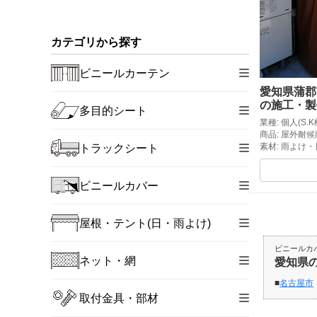
カテゴリから探す
ビニールカーテン
愛知県蒲郡
の施工・製
多目的シート
業種: 個人(S.K
商品: 屋外耐
素材: 雨よけ
トラックシート
ビニールカバー
屋根・テント(日・雨よけ)
ビニールカ
ネット・網
愛知県
名古屋市
取付金具・部材