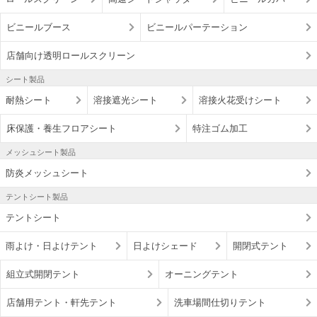
ビニールブース
ビニールパーテーション
店舗向け透明ロールスクリーン
シート製品
耐熱シート
溶接遮光シート
溶接火花受けシート
床保護・養生フロアシート
特注ゴム加工
メッシュシート製品
防炎メッシュシート
テントシート製品
テントシート
雨よけ・日よけテント
日よけシェード
開閉式テント
組立式開閉テント
オーニングテント
店舗用テント・軒先テント
洗車場間仕切りテント