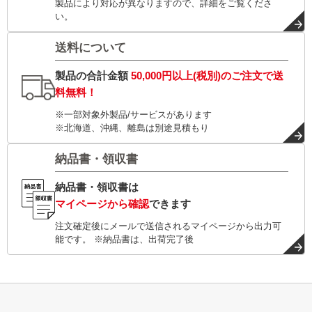
製品により対応が異なりますので、詳細をご覧くださ
い。
送料について
製品の合計金額
50,000円以上(税別)
のご注文で
送
料無料！
※一部対象外製品/サービスがあります
※北海道、沖縄、離島は別途見積もり
納品書・領収書
納品書・領収書は
マイページから確認
できます
注文確定後にメールで送信されるマイページから出力可
能です。 ※納品書は、出荷完了後