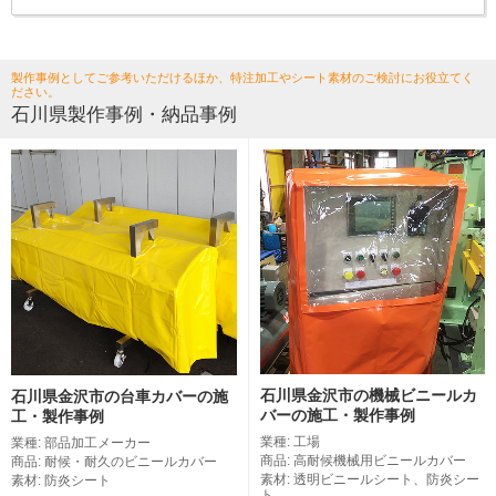
製作事例としてご参考いただけるほか、特注加工やシート素材のご検討にお役立てく
ださい。
石川県製作事例・納品事例
石川県金沢市の機械ビニールカ
石川県金沢市の台車カバーの施
バーの施工・製作事例
工・製作事例
業種: 工場
業種: 部品加工メーカー
商品: 高耐候機械用ビニールカバー
商品: 耐候・耐久のビニールカバー
素材: 透明ビニールシート、防炎シー
素材: 防炎シート
ト