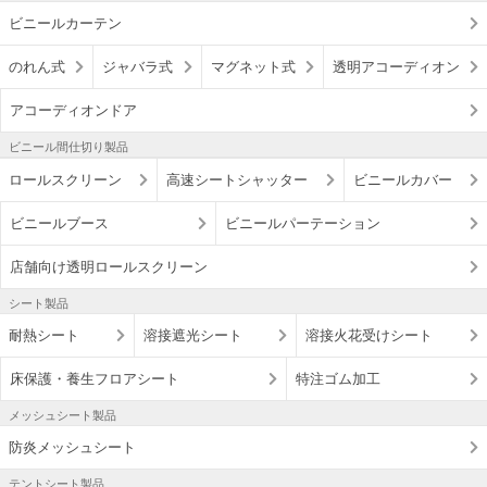
ビニールカーテン
のれん式
ジャバラ式
マグネット式
透明アコーディオン
アコーディオンドア
ビニール間仕切り製品
ロールスクリーン
高速シートシャッター
ビニールカバー
ビニールブース
ビニールパーテーション
店舗向け透明ロールスクリーン
シート製品
耐熱シート
溶接遮光シート
溶接火花受けシート
床保護・養生フロアシート
特注ゴム加工
メッシュシート製品
防炎メッシュシート
テントシート製品