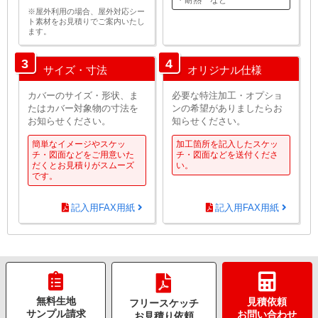
・耐熱 など
※屋外利用の場合、屋外対応シー
ト素材をお見積りでご案内いたし
ます。
3
4
サイズ・寸法
オリジナル仕様
カバーのサイズ・形状、ま
必要な特注加工・オプショ
たはカバー対象物の寸法を
ンの希望がありましたらお
お知らせください。
知らせください。
簡単なイメージやスケッ
加工箇所を記入したスケッ
チ・図面などをご用意いた
チ・図面などを送付くださ
だくとお見積りがスムーズ
い。
です。
記入用FAX用紙
記入用FAX用紙
無料生地
見積依頼
フリースケッチ
サンプル請求
お問い合わせ
お見積り依頼