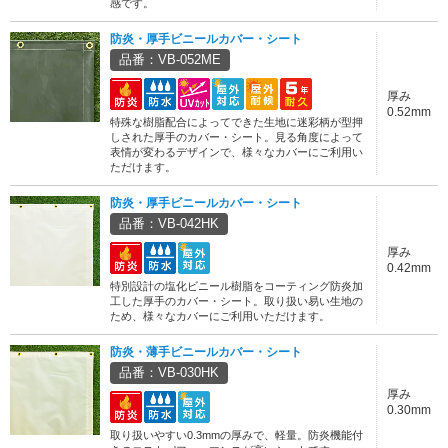
感です。
防炎・厚手ビニールカバー・シート
品番：VB-052ME
厚み
0.52mm
特殊な樹脂配合によってできた生地に迷彩柄が型押
しされた厚手のカバー・シート。見る角度によって
表情が変わるデザインで、様々なカバーにご利用い
ただけます。
防炎・厚手ビニールカバー・シート
品番：VB-042HK
厚み
0.42mm
特別設計の塩化ビニール樹脂をコーティング防炎加
工した厚手のカバー・シート。取り扱い易い生地の
ため、様々なカバーにご利用いただけます。
防炎・薄手ビニールカバー・シート
品番：VB-030HK
厚み
0.30mm
取り扱いやすい0.3mmの厚みで、軽量。防炎機能付