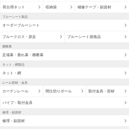
荷台用ネット
収納袋
補修テープ・副資材
ブルーシート製品
オーダーブルーシート
ブルークロス・原反
ブルーシート規格品
横断幕
足場幕・垂れ幕・横断幕
ネット・網製品
ネット・網
レール部材・金具
カーテンレール
間仕切りポール
取付金具・部材
パイプ・取付金具
修理・副資材
修理・副資材