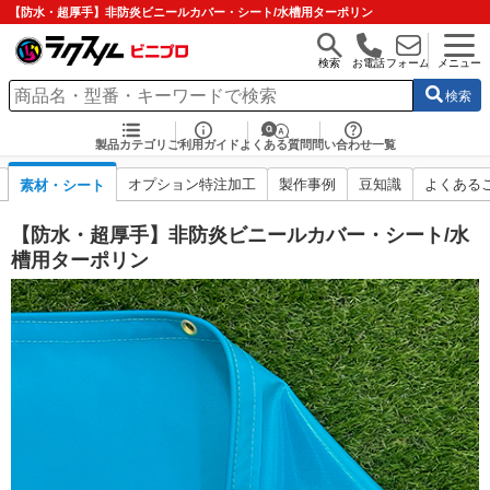
【防水・超厚手】非防炎ビニールカバー・シート/水槽用ターポリン
検索
お電話
フォーム
メニュー
検索
製品カテゴリ
ご利用ガイド
よくある質問
問い合わせ一覧
オプション特注加工
製作事例
豆知識
よくある
素材・シート
【防水・超厚手】非防炎ビニールカバー・シート/水
槽用ターポリン