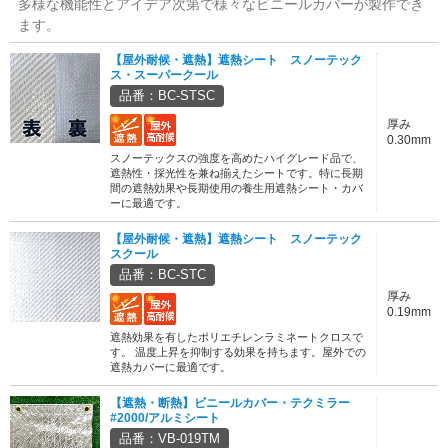
多様な機能性とアイデア次第で様々なビニールカバーが製作でき
ます。
【屋外耐候・遮熱】遮熱シート スノーテック
ス・スーパークール
品番：BC-STSC
厚み
0.30mm
スノーテックスの強度を高めたハイグレード品で、
遮熱性・採光性を兼ね揃えたシートです。特に長期
間の遮熱効果や長期使用の養生用遮熱シート・カバ
ーに最適です。
【屋外耐候・遮熱】遮熱シート スノーテック
スクール
品番：BC-STC
厚み
0.19mm
遮熱効果を有したポリエチレンラミネートクロスで
す。 温度上昇を抑制する効果を持ちます。屋外での
遮熱カバーに最適です。
【遮熱・断熱】ビニールカバー・テクミラー
#2000/アルミシート
品番：VB-019TM