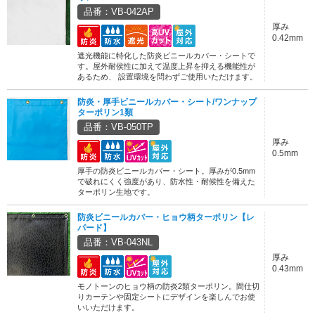
品番：VB-042AP
厚み
0.42mm
遮光機能に特化した防炎ビニールカバー・シートで
す。屋外耐侯性に加えて温度上昇を抑える機能性が
あるため、 設置環境を問わずご使用いただけます。
防炎・厚手ビニールカバー・シート/ワンナップ
ターポリン1類
品番：VB-050TP
厚み
0.5mm
厚手の防炎ビニールカバー・シート。厚みが0.5mm
で破れにくく強度があり、防水性・耐候性を備えた
ターポリン生地です。
防炎ビニールカバー・ヒョウ柄ターポリン【レ
パード】
品番：VB-043NL
厚み
0.43mm
モノトーンのヒョウ柄の防炎2類ターポリン。間仕切
りカーテンや固定シートにデザインを楽しんでお使
いいただけます。