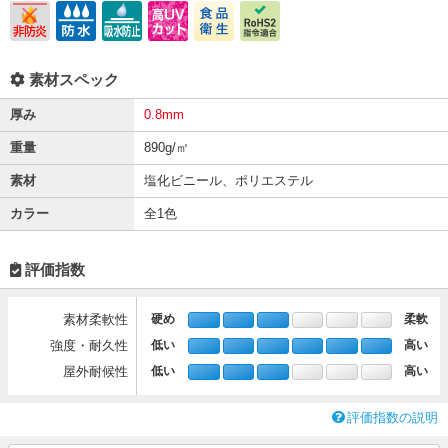
素材スペック
厚み
0.8mm
重量
890g/㎡
素材
塩化ビニール、ポリエステル
カラー
全1色
評価指数
素材柔軟性
硬め
柔軟
強度・耐久性
低い
高い
屋外耐候性
低い
高い
評価指数の説明