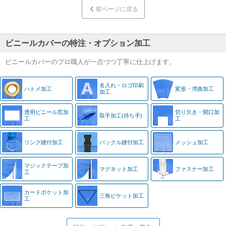
前ページに戻る
ビニールカバーの特注・オプション加工
ビニールカバーのプロ職人が一点づつ丁寧に仕上げます。
名入れ・
ロゴ印刷
ハトメ加工
変形・湾曲加工
加工
透明ビニール窓
加
切り欠き・
開口加
取手加工
(持ち手)
工
工
リング縫付加工
バックル縫付加工
メッシュ加工
マジック
テープ加
マグネット加工
ファスナー加工
工
カード
ポケット加
三角ピケット加工
工