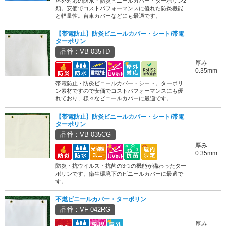
屋外対応の防水・防炎ビニールカバー・ターポリン2
類。安価でコストパフォーマンスに優れた防炎機能
と軽量性。台車カバーなどにも最適です。
【帯電防止】防炎ビニールカバー・シート/帯電
ターポリン
品番：VB-035TD
厚み
0.35mm
帯電防止・防炎ビニールカバー・シート。ターポリ
ン素材ですので安価でコストパフォーマンスにも優
れており、様々なビニールカバーに最適です。
【帯電防止】防炎ビニールカバー・シート/帯電
ターポリン
品番：VB-035CG
厚み
0.35mm
防炎・抗ウイルス・抗菌の3つの機能が備わったター
ポリンです。衛生環境下のビニールカバーに最適で
す。
不燃ビニールカバー・ターポリン
品番：VF-042RG
厚み