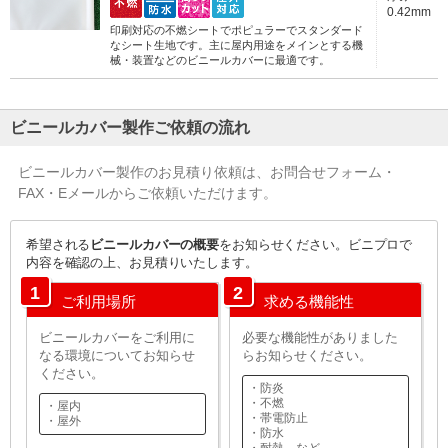
0.42mm
印刷対応の不燃シートでポピュラーでスタンダード
なシート生地です。主に屋内用途をメインとする機
械・装置などのビニールカバーに最適です。
ビニールカバー製作ご依頼の流れ
ビニールカバー製作のお見積り依頼は、お問合せフォーム・
FAX・Eメールからご依頼いただけます。
希望される
ビニールカバーの概要
をお知らせください。ビニプロで
内容を確認の上、お見積りいたします。
1
2
ご利用場所
求める機能性
ビニールカバーをご利用に
必要な機能性がありました
なる環境についてお知らせ
らお知らせください。
ください。
・防炎
・不燃
・屋内
・帯電防止
・屋外
・防水