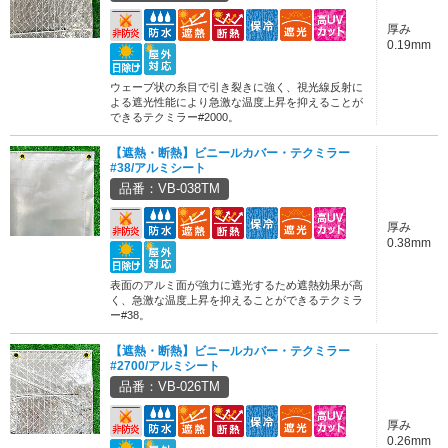
厚み
0.19mm
ウェーブ状の糸目で引き裂きに強く、視光線反射に
よる遮光性能により急激な温度上昇を抑えることが
できるテクミラー#2000。
【遮熱・断熱】ビニールカバー・テクミラー
#38/アルミシート
品番：VB-038TM
厚み
0.38mm
表面のアルミ面が強力に遮光するため遮熱効果が高
く、急激な温度上昇を抑えることができるテクミラ
ー#38。
【遮熱・断熱】ビニールカバー・テクミラー
#2700/アルミシート
品番：VB-026TM
厚み
0.26mm