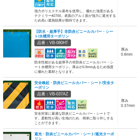
強力ポリエステル基布を使用し、優れた強度がある
テクミラー#2700。表面のアルミ面が強力に遮光する
ため高い遮熱効果が期待できます。
【防水・超厚手】非防炎ビニールカバー・シー
ト/水槽用ターポリン
品番：VB-080HT
厚み
0.8mm
防水性能がある超厚手の非防炎ビニールカバー・シ
ート水槽用ターポリン。厚みが0.8mmあるため強度
に優れた素材となります。
安全喚起・防炎ビニールカバー・シート/安全タ
ーポリン
品番：VB-037AZ
厚み
0.37mm
安全対策に最適な防炎ビニールカバー・シートで
す。柔軟性が高い生地のため、簡単に取り外しする
ことができます。
遮光・防炎ビニールカバー・シート/遮光ターポ
リン