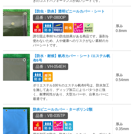
きのコストパフォーマンスが高いシートです。
【防虫・防炎】透明ビニールカバー・シート
品番：VP-080OP
厚み
0.8mm
誘引阻止率80％の防虫効果がある商品です。薬剤を
使わないため、人や健康へのリスクがない素材のカ
バーシートです。
【防水・耐候】帆布カバー・シート /エステル帆
布6号
品番：VH-054EH
厚み
0.54mm
ポリエステル100％のエステル帆布6号は、防水加工
を施してあり、ディップ加工によりバタつきに強
く、耐摩耗性があり、大型カバーや、台車カバーに
最適です。
防炎ビニールカバー・ターポリン2類
品番：VB-035TP
厚み
0.35mm