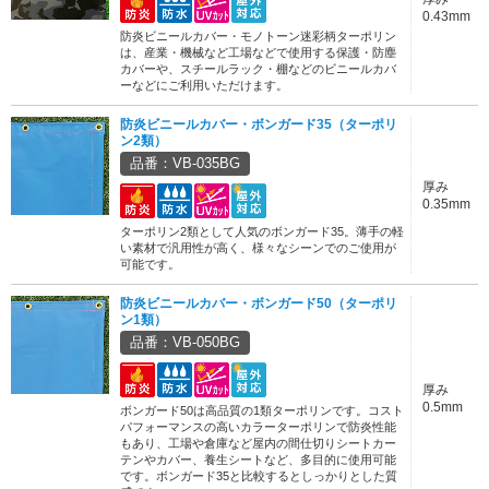
0.43mm
防炎ビニールカバー・モノトーン迷彩柄ターポリン
は、産業・機械など工場などで使用する保護・防塵
カバーや、スチールラック・棚などのビニールカバ
ーなどにご利用いただけます。
防炎ビニールカバー・ボンガード35（ターポリ
ン2類）
品番：VB-035BG
厚み
0.35mm
ターポリン2類として人気のボンガード35。薄手の軽
い素材で汎用性が高く、様々なシーンでのご使用が
可能です。
防炎ビニールカバー・ボンガード50（ターポリ
ン1類）
品番：VB-050BG
厚み
0.5mm
ボンガード50は高品質の1類ターポリンです。コスト
パフォーマンスの高いカラーターポリンで防炎性能
もあり、工場や倉庫など屋内の間仕切りシートカー
テンやカバー、養生シートなど、多目的に使用可能
です。ボンガード35と比較するとしっかりとした質