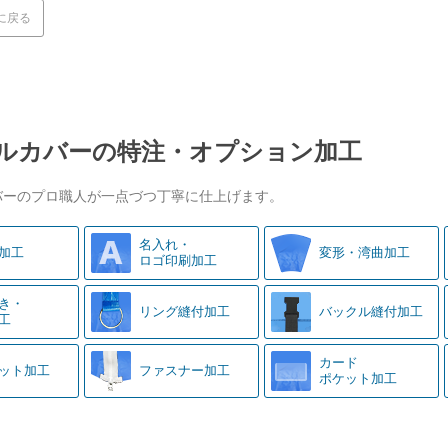
に戻る
ルカバーの特注・オプション加工
バーのプロ職人が一点づつ丁寧に仕上げます。
名入れ・
加工
変形・湾曲加工
ロゴ印刷加工
き・
リング縫付加工
バックル縫付加工
工
カード
ット加工
ファスナー加工
ポケット加工