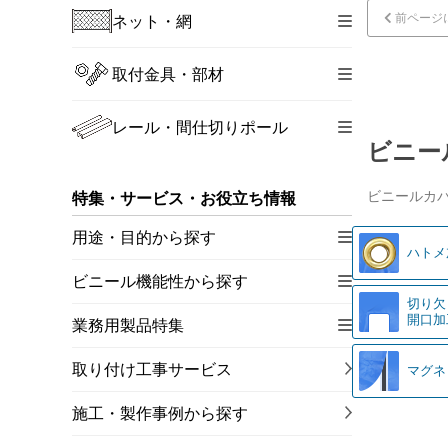
前ページ
ネット・網
取付金具・部材
レール・間仕切りポール
ビニー
ビニールカ
特集・サービス・お役立ち情報
用途・目的から探す
ハトメ
ビニール機能性から探す
切り欠
開口加
業務用製品特集
取り付け工事サービス
マグネ
施工・製作事例から探す