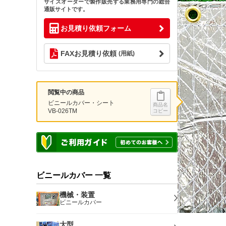
サイズオーダーで製作販売する業務用専門の総合
通販サイトです。
お見積り依頼フォーム
FAXお見積り依頼
(用紙)
閲覧中の商品
ビニールカバー・シート
商品名
VB-026TM
コピー
ビニールカバー 一覧
機械・装置
ビニールカバー
大型