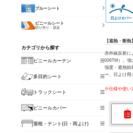
ブルーシート
日よけカバー
ビニールシート
切り売り・原反
【遮熱・断熱
カテゴリから探す
赤外線反射に
026TM）
ビニールカーテン
強度・遮熱効
ー、日よけ用
多目的シート
※仕様や使い
トラックシート
ビニールカバー
屋根・テント(日・雨よけ)