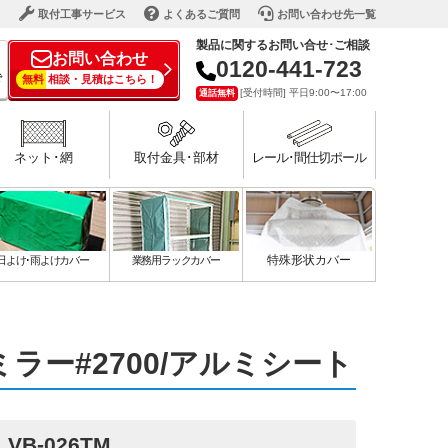
ド
取付工事サービス
よくあるご質問
お問い合わせ先一覧
製品に関するお問い合せ･ご相談
お問い合わせ
0120-441-723
で
無料
相談・見積はこちら！
[受付時間] 平日9:00〜17:00
通話無料
ネット･網
取付金具･部材
レール･間仕切ポール
日よけ･雨よけカバー
業務用ラックカバー
特殊形状カバー
ー#2700/アルミシート
VB-026TM