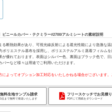
】ビニールカバー・テクミラー#2700/アルミシートの素材説明
よる断熱効果があり、可視光線反射による遮光性能により急激な温度上
。強力ポリエステル基布を採用し、ポリエステルアルミ蒸着フィルムを
果が優れております。表面はシルバー色、裏面はブラック色で、日
カバーなど様々は用途でご利用いただけます。
方によってオプション加工対応をいたしかねる場合がございます。
無料生地
サンプル請求
フリースケッチ
で
お見積り
3点まで無料で
発送いたします
PDFにて用紙をダウンロード