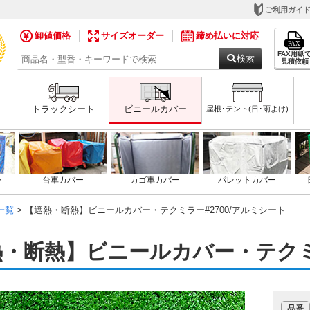
ご利用ガイ
卸値価格
サイズオーダー
締め払いに対応
FAX用紙
検索
見積依頼
トラックシート
ビニールカバー
屋根･テント(日･雨よけ)
ー
台車カバー
カゴ車カバー
パレットカバー
一覧
> 【遮熱・断熱】ビニールカバー・テクミラー#2700/アルミシート
・断熱】ビニールカバー・テクミラ
品番