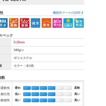
性
機能性マークの説明
スペック
0.26mm
340g/㎡
ポリエステル
報
カラー：全1色
指数
材柔軟性
硬め
柔軟
・耐久性
低い
高い
外耐候性
低い
高い