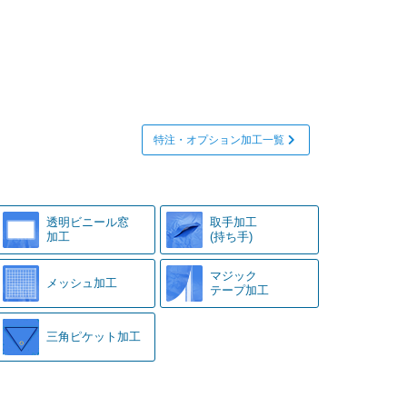
特注・オプション加工一覧
透明ビニール窓
取手加工
加工
(持ち手)
マジック
メッシュ加工
テープ加工
三角ピケット加工