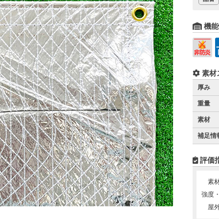
機能
素材
厚み
重量
素材
補足情
評価
素
強度
屋