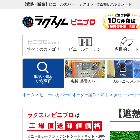
【遮熱・断熱】ビニールカバー・テクミラー#2700/アルミシート
すべてのカテゴリ
ビニールカーテン
多目的シート
製品・素材
から探す
機械･装置カバー
大型ビニールカバ
ホーム
>
ビニールカバーのオーダー製作・加工
>
素材・シート
【遮熱
ラクスル ビニプロ
は
ビニールカーテン・テントシート・ネット・網を