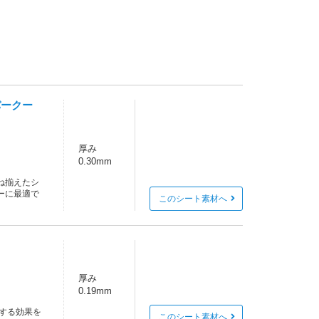
パークー
厚み
0.30mm
ね揃えたシ
ーに最適で
このシート素材へ
厚み
0.19mm
する効果を
このシート素材へ