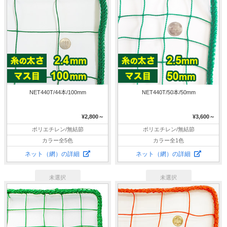
NET440T/44本/100mm
NET440T/50本/50mm
¥2,800～
¥3,600～
ポリエチレン/無結節
ポリエチレン/無結節
カラー全5色
カラー全1色
ネット（網）の詳細
ネット（網）の詳細