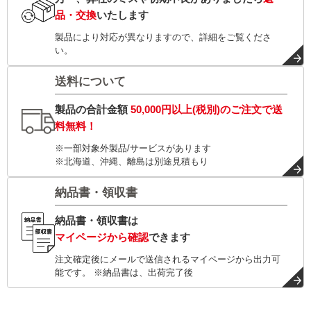
品・交換
いたします
製品により対応が異なりますので、詳細をご覧くださ
い。
送料について
製品の合計金額
50,000円以上(税別)
のご注文で
送
料無料！
※一部対象外製品/サービスがあります
※北海道、沖縄、離島は別途見積もり
納品書・領収書
納品書・領収書は
マイページから確認
できます
注文確定後にメールで送信されるマイページから出力可
能です。 ※納品書は、出荷完了後