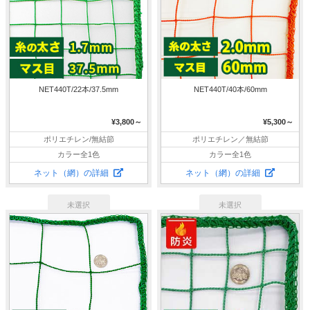
NET440T/22本/37.5mm
NET440T/40本/60mm
¥3,800～
¥5,300～
ポリエチレン/無結節
ポリエチレン／無結節
カラー全1色
カラー全1色
ネット（網）の詳細
ネット（網）の詳細