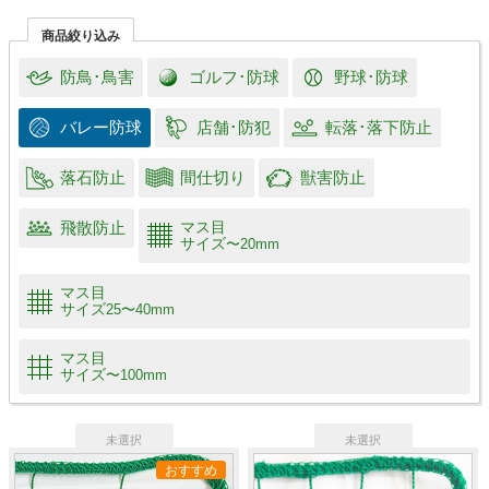
商品絞り込み
防鳥･鳥害
ゴルフ･防球
野球･防球
バレー防球
店舗･防犯
転落･落下防止
落石防止
間仕切り
獣害防止
飛散防止
マス目
サイズ
〜20mm
マス目
サイズ
25〜40mm
マス目
サイズ
〜100mm
おすすめ