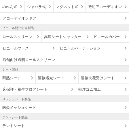
のれん式
ジャバラ式
マグネット式
透明アコーディオン
アコーディオンドア
ビニール間仕切り製品
ロールスクリーン
高速シートシャッター
ビニールカバー
ビニールブース
ビニールパーテーション
店舗向け透明ロールスクリーン
シート製品
耐熱シート
溶接遮光シート
溶接火花受けシート
床保護・養生フロアシート
特注ゴム加工
メッシュシート製品
防炎メッシュシート
テントシート製品
テントシート