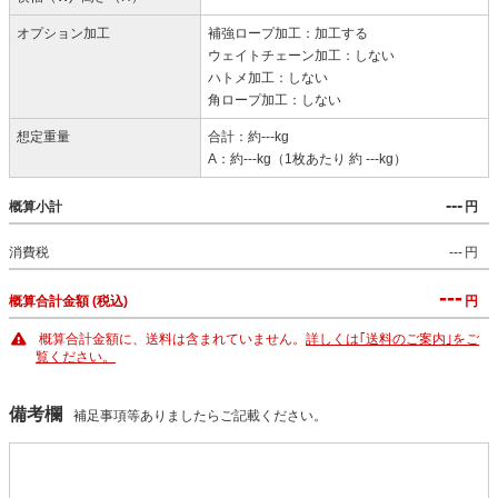
オプション加工
補強ロープ加工：加工する
ウェイトチェーン加工：しない
ハトメ加工：しない
角ロープ加工：しない
想定重量
合計：約---kg
A：約---kg（1枚あたり 約 ---kg）
---
概算小計
円
消費税
---
円
---
概算合計金額 (税込)
円
概算合計金額に、送料は含まれていません。
詳しくは｢送料のご案内｣をご
覧ください。
備考欄
補足事項等ありましたらご記載ください。