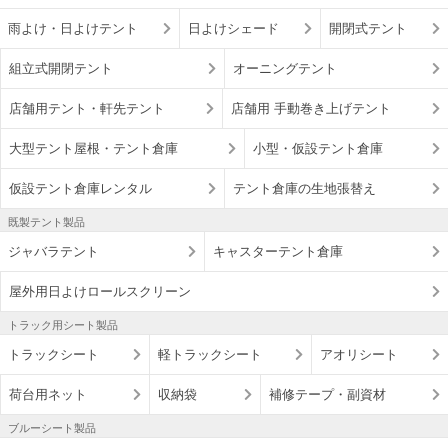
雨よけ・日よけテント
日よけシェード
開閉式テント
組立式開閉テント
オーニングテント
店舗用テント・軒先テント
店舗用 手動巻き上げテント
大型テント屋根・テント倉庫
小型・仮設テント倉庫
仮設テント倉庫レンタル
テント倉庫の生地張替え
既製テント製品
ジャバラテント
キャスターテント倉庫
屋外用日よけロールスクリーン
トラック用シート製品
トラックシート
軽トラックシート
アオリシート
荷台用ネット
収納袋
補修テープ・副資材
ブルーシート製品