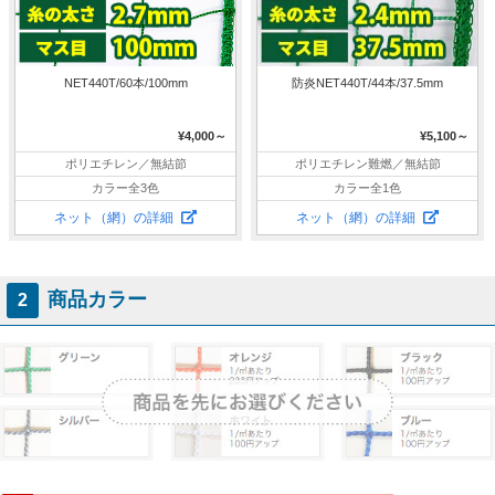
NET440T/60本/100mm
防炎NET440T/44本/37.5mm
¥4,000～
¥5,100～
ポリエチレン／無結節
ポリエチレン難燃／無結節
カラー全3色
カラー全1色
ネット（網）の詳細
ネット（網）の詳細
商品カラー
2