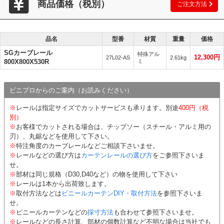
商品価格（税別）
ご注文方法
品名
型番
材質
重量
価格
SGカーブレール
特殊アル
12,300円
27L02-AS
2.61kg
800X800X530R
ミ
ビニプロからのご案内（お読みください）
※
レールは指定サイズでカットサービスも承ります。別途
400円（税
別）
※
お客様でカットされる場合は、チップソー（スチール・アルミ用の
刃）、丸鋸などを使用して下さい。
※
特注角度のカーブレールなどご相談下さいませ。
※
レールなどの選び方は
カーテンレールの選び方
をご参照下さいま
せ。
※
部材は同じ規格（D30,D40など）の物を使用して下さい
※
レールは1本から出荷致します。
※
取付方法などは
ビニールカーテンDIY・取付方法
を参照下さいま
せ。
※
ビニールカーテンなどの
採寸方法
も合わせて参照下さいませ。
※
レールなどの長さ計算、部材の個数計算など不明な場合は当社でも