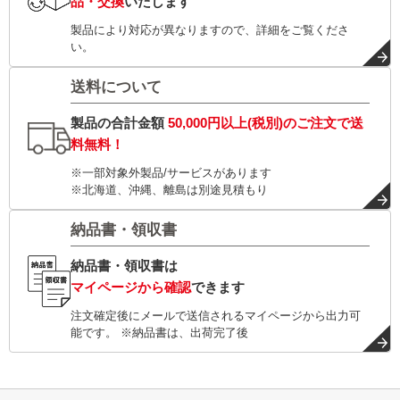
品・交換
いたします
製品により対応が異なりますので、詳細をご覧くださ
い。
送料について
製品の合計金額
50,000円以上(税別)
のご注文で
送
料無料！
※一部対象外製品/サービスがあります
※北海道、沖縄、離島は別途見積もり
納品書・領収書
納品書・領収書は
マイページから確認
できます
注文確定後にメールで送信されるマイページから出力可
能です。 ※納品書は、出荷完了後