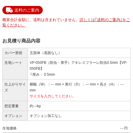
送料のご案内
概算合計金額に、送料は含まれていません。
詳しくは｢送料のご案内｣をご
覧ください。
お見積り商品内容
カバー形状
五面体（底面なし）
生地シート
VP-050FB（防虫・厚手）アキレスフラーレ防虫0.5mm【VP-
050FB】
└厚み： 0.5mm
仕上がりサイ
横幅（W）：--- mm × 奥行（D）：--- mm × 高さ（H）：---
ズ
mm
サイズを入力してください。
想定重量
約---kg
オプション
オプション加工なし
生地価格
---
円