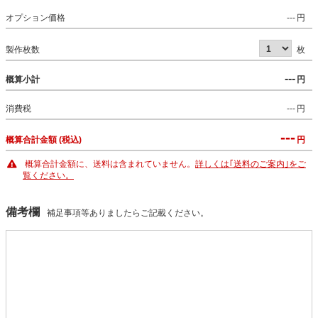
オプション価格
---
円
製作枚数
枚
---
概算小計
円
消費税
---
円
---
概算合計金額 (税込)
円
概算合計金額に、送料は含まれていません。
詳しくは｢送料のご案内｣をご
覧ください。
備考欄
補足事項等ありましたらご記載ください。