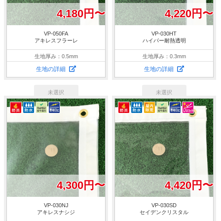
4,180円〜
4,220円〜
VP-050FA
VP-030HT
アキレスフラーレ
ハイパー耐熱透明
生地厚み：0.5mm
生地厚み：0.3mm
生地の詳細
生地の詳細
4,300円〜
4,420円〜
VP-030NJ
VP-030SD
アキレスナシジ
セイデンクリスタル