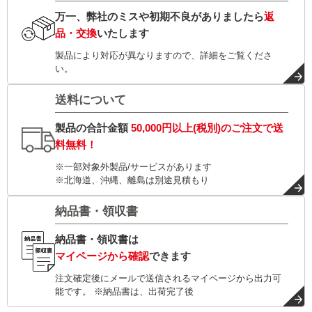
万一、弊社のミスや初期不良がありましたら
返
品・交換
いたします
製品により対応が異なりますので、詳細をご覧くださ
い。
送料について
製品の合計金額
50,000円以上(税別)
のご注文で
送
料無料！
※一部対象外製品/サービスがあります
※北海道、沖縄、離島は別途見積もり
納品書・領収書
納品書・領収書は
マイページから確認
できます
注文確定後にメールで送信されるマイページから出力可
能です。 ※納品書は、出荷完了後