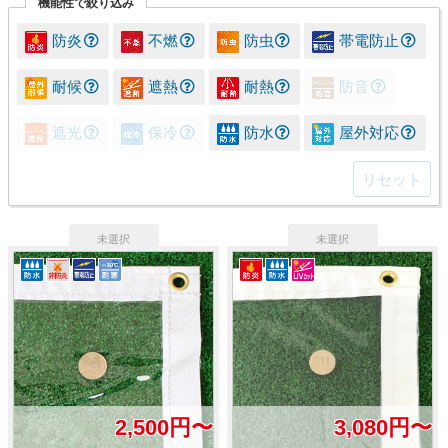
機能性で絞り込み
防炎
不燃
防虫
帯電防止
耐候
遮熱
耐熱
防音
遮光
保冷
防水
屋外対応
リセット
2,500円〜
3,080円〜