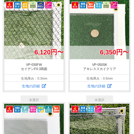
6,120円〜
6,350円〜
VP-030FW
VP-050SK
セイデンF0.3両面
アキレススカイクリア
生地厚み：0.3mm
生地厚み：0.5mm
生地の詳細
生地の詳細