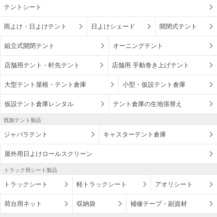
テントシート
雨よけ・日よけテント
日よけシェード
開閉式テント
組立式開閉テント
オーニングテント
店舗用テント・軒先テント
店舗用 手動巻き上げテント
大型テント屋根・テント倉庫
小型・仮設テント倉庫
仮設テント倉庫レンタル
テント倉庫の生地張替え
既製テント製品
ジャバラテント
キャスターテント倉庫
屋外用日よけロールスクリーン
トラック用シート製品
トラックシート
軽トラックシート
アオリシート
荷台用ネット
収納袋
補修テープ・副資材