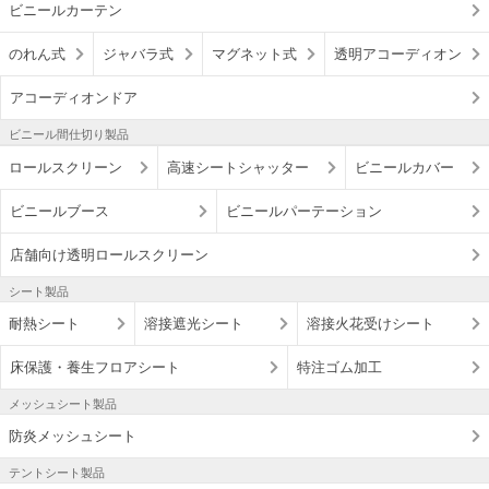
ビニールカーテン
のれん式
ジャバラ式
マグネット式
透明アコーディオン
アコーディオンドア
ビニール間仕切り製品
ロールスクリーン
高速シートシャッター
ビニールカバー
ビニールブース
ビニールパーテーション
店舗向け透明ロールスクリーン
シート製品
耐熱シート
溶接遮光シート
溶接火花受けシート
床保護・養生フロアシート
特注ゴム加工
メッシュシート製品
防炎メッシュシート
テントシート製品