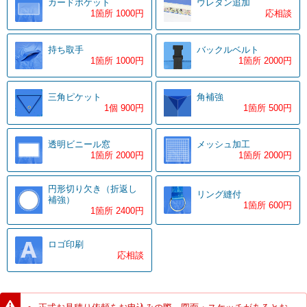
カードポケット
ウレタン追加
1箇所 1000円
応相談
持ち取手
バックルベルト
1箇所 1000円
1箇所 2000円
三角ピケット
角補強
1個 900円
1箇所 500円
透明ビニール窓
メッシュ加工
1箇所 2000円
1箇所 2000円
円形切り欠き（折返し
リング縫付
補強）
1箇所 600円
1箇所 2400円
ロゴ印刷
応相談