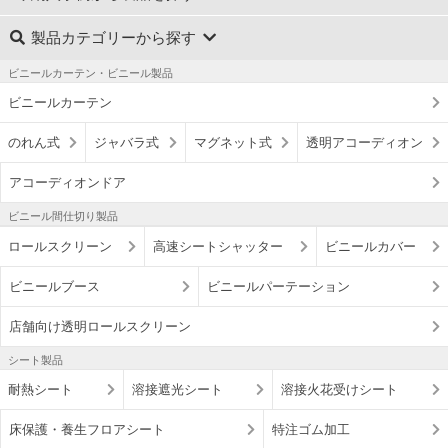
製品カテゴリーから探す
ビニールカーテン・ビニール製品
ビニールカーテン
のれん式
ジャバラ式
マグネット式
透明アコーディオン
アコーディオンドア
ビニール間仕切り製品
ロールスクリーン
高速シートシャッター
ビニールカバー
ビニールブース
ビニールパーテーション
店舗向け透明ロールスクリーン
シート製品
耐熱シート
溶接遮光シート
溶接火花受けシート
床保護・養生フロアシート
特注ゴム加工