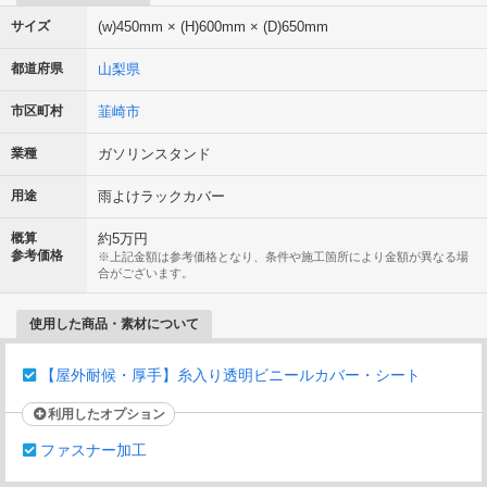
サイズ
(w)450mm × (H)600mm × (D)650mm
都道府県
山梨県
市区町村
韮崎市
業種
ガソリンスタンド
用途
雨よけラックカバー
概算
約5万円
参考価格
※上記金額は参考価格となり、条件や施工箇所により金額が異なる場
合がございます。
使用した商品・素材について
【屋外耐候・厚手】糸入り透明ビニールカバー・シート
利用したオプション
ファスナー加工