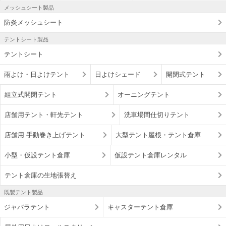
メッシュシート製品
防炎メッシュシート
テントシート製品
テントシート
雨よけ・日よけテント
日よけシェード
開閉式テント
組立式開閉テント
オーニングテント
店舗用テント・軒先テント
洗車場間仕切りテント
店舗用 手動巻き上げテント
大型テント屋根・テント倉庫
小型・仮設テント倉庫
仮設テント倉庫レンタル
テント倉庫の生地張替え
既製テント製品
ジャバラテント
キャスターテント倉庫