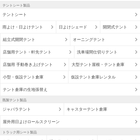
テントシート製品
テントシート
雨よけ・日よけテント
日よけシェード
開閉式テント
組立式開閉テント
オーニングテント
店舗用テント・軒先テント
洗車場間仕切りテント
店舗用 手動巻き上げテント
大型テント屋根・テント倉庫
小型・仮設テント倉庫
仮設テント倉庫レンタル
テント倉庫の生地張替え
既製テント製品
ジャバラテント
キャスターテント倉庫
屋外用日よけロールスクリーン
トラック用シート製品