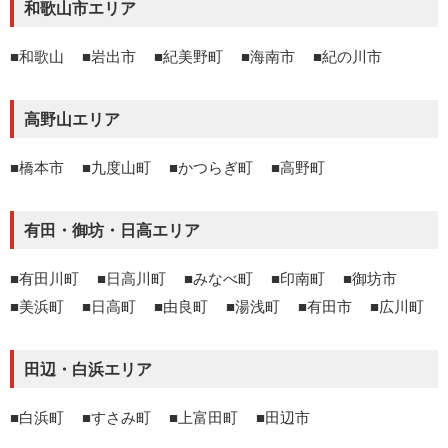
和歌山市エリア
和歌山
岩出市
紀美野町
海南市
紀の川市
高野山エリア
橋本市
九度山町
かつらぎ町
高野町
有田・御坊・日高エリア
有田川町
日高川町
みなべ町
印南町
御坊市
美浜町
日高町
由良町
湯浅町
有田市
広川町
田辺・白浜エリア
白浜町
すさみ町
上富田町
田辺市