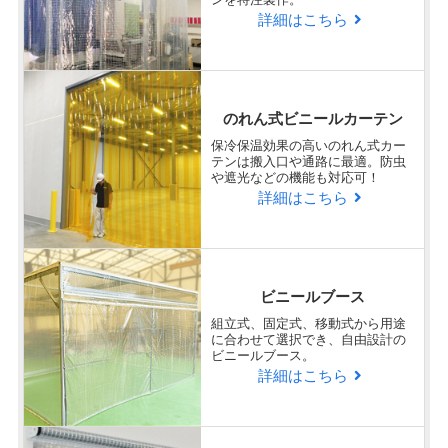
非常に満足
詳細はこちら
商品良かったです。
ボタン穴も思っていたよりしっかりしていたので
有難かったです。
のれん式ビニールカーテン
Q
保冷保温効果の高いのれん式カー
テンは搬入口や通路に最適。防虫
弊社、担当者とのコミュニケーシ
や遮光などの機能も対応可！
詳細はこちら
ョン、対応速度はどうでしたか？
非常に満足
メールだと返事が遅くなるので、電話をして相談
ビニールブース
したり、見積もり頂いたのと違うものに希望を変
組立式、固定式、移動式から用途
更した時も快く受けて下さり有難かったです。
に合わせて選択でき、自由設計の
ビニールブース。
詳細はこちら