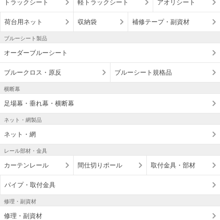
トラックシート
軽トラックシート
アオリシート
荷台用ネット
収納袋
補修テープ・副資材
ブルーシート製品
オーダーブルーシート
ブルークロス・原反
ブルーシート規格品
横断幕
足場幕・垂れ幕・横断幕
ネット・網製品
ネット・網
レール部材・金具
カーテンレール
間仕切りポール
取付金具・部材
パイプ・取付金具
修理・副資材
修理・副資材