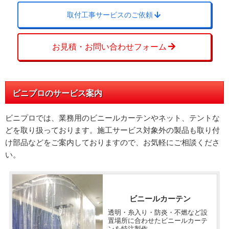
Q
取付工事サービスのご依頼
弊社、担当者とのコミュニケーシ
ョン、対応速度はどうでしたか？
お見積・お問い合わせフォーム
非常に満足
2回目の注文でしたが毎回電話もメールもすごく
丁寧に接してくださいます。
ビニプロのサービス案内
ビニプロでは、業務用のビニールカーテンやネット、テントな
回答日：2025/04/15
ネット（網）ご購入
どを取り扱っております。施工サービス対象外の製品も取り付
け部品などをご案内しておりますので、お気軽にご相談くださ
和歌山県
い。
Q
ラクスル ビニプロの商品・サービ
企業
様
スに対する総合的な満足度を教え
ビニールカーテン
てください。
透明・糸入り・防炎・不燃など設
置場所に合わせたビニールカーテ
ンを特注製作。