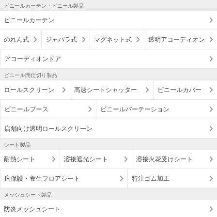
ビニールカーテン・ビニール製品
ビニールカーテン
のれん式
ジャバラ式
マグネット式
透明アコーディオン
アコーディオンドア
ビニール間仕切り製品
ロールスクリーン
高速シートシャッター
ビニールカバー
ビニールブース
ビニールパーテーション
店舗向け透明ロールスクリーン
シート製品
耐熱シート
溶接遮光シート
溶接火花受けシート
床保護・養生フロアシート
特注ゴム加工
メッシュシート製品
防炎メッシュシート