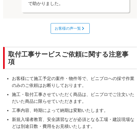
で助かりました。
お客様の声一覧
回答日：2025/05/15
ネット（網）ご購入
和歌山県
Q
取付工事サービスご依頼に関する注意事
ラクスル ビニプロの商品・サービ
項
企業
様
スに対する総合的な満足度を教え
てください。
お客様にて施工予定の案件・物件等で、ビニプロへの採寸作業
のみのご依頼はお断りしております。
非常に満足
施工・取付工事させていただく商品は、ビニプロでご注文いた
だいた商品に限らせていただきます。
品揃えが多いのですごく悩みましたが(嬉しい悩
み)、担当者さんがそれぞれの特徴を教えて下さ
工事内容、時期によって納期は変動いたします。
り、たくさんの中から理想的なのを選べて良かっ
新規入場者教育、安全講習などが必須となる工場・建設現場な
たです。
どは別途日数・費用をお見積いたします。