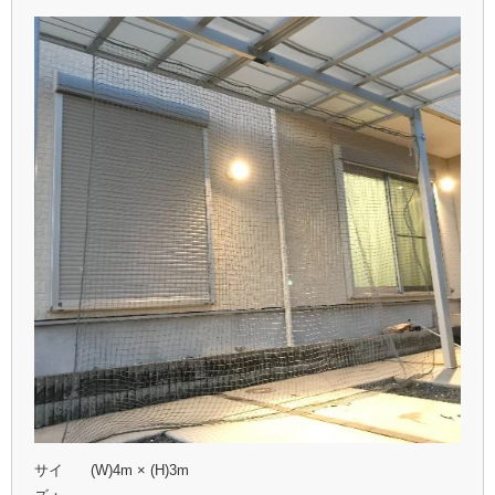
サイ
(W)4m × (H)3m