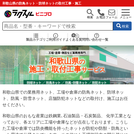
和歌山県の防鳥ネット・防球ネットの取付工事・施工
検索
お電話
フォーム
メニュー
検索
製品カテゴリ
ご利用ガイド
よくある質問
問い合わせ一覧
和歌山県
の
施工・取付工事
サービス
和歌山県での業務用ネット、工場や倉庫の防鳥ネット、防球ネッ
ト、防風・防雪ネット、店舗防犯ネットなどの取付け、施工はお任
せください。
和歌山県のおもな産業は鉄鋼業､石油製品・石炭製品、 化学工業とな
っており、各エリアに工場や倉庫などが点在しております。こうし
た工場や倉庫では防炎機能を持ったネットが防犯や防獣・防鳥とい