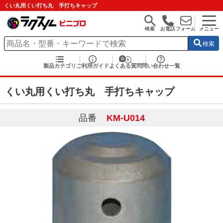
くい丸用くい打ち丸 手打ちキャップ
検索
お電話
フォーム
メニュー
検索
製品カテゴリ
ご利用ガイド
よくある質問
問い合わせ一覧
くい丸用くい打ち丸 手打ちキャップ
品番
KM-U014