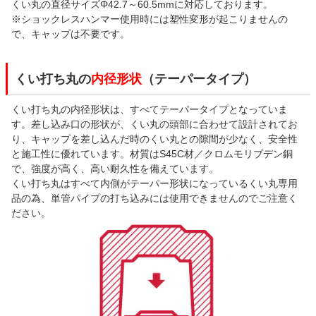
くい丸の直径サイズΦ42.7～60.5mmに対応しております。
※ショックレスハンマー使用時には塑性変形が起こりませんの
で、キャップは不要です。
くい打ち丸の
内径形状
（テーパータイプ）
くい打ち丸の内径形状は、すべてテーパータイプとなっていま
す。差し込み口の形状が、くい丸の頭部に合わせて設計されてお
り、キャップを差し込んだ時のくい丸との隙間が少なく、安全性
と施工性に優れています。材質はS45C材／クロムモリブデン銅
で、強度が高く、高い耐久性を備えています。
くい打ち丸はすべて内側がテーパー形状になっているくい丸専用
品の為、単管パイプの打ち込みには使用できませんのでご注意く
ださい。