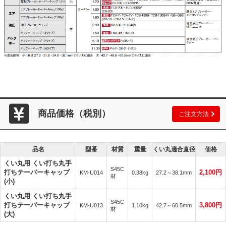
商品価格（税別）
ご注文方法
品名
型番
材質
重量
くい丸適合直径
価格
くい丸用 くい打ち丸手
S45C
打ちテーパーキャップ
2,100円
KM-U014
0.38kg
27.2～38.1mm
材
(小)
くい丸用 くい打ち丸手
S45C
打ちテーパーキャップ
3,800円
KM-U013
1.10kg
42.7～60.5mm
材
(大)