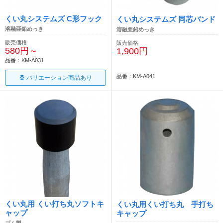
くい丸システムズ C形フック
くい丸システムズ 同芯バンド
溶融亜鉛めっき
溶融亜鉛めっき
販売価格
販売価格
580円～
1,900円
品番：KM-A031
品番：KM-A041
バリエーション商品あり
くい丸用 くい打ち丸ソフトキ
くい丸用くい打ち丸 手打ち
ャップ
キャップ
ゴム製