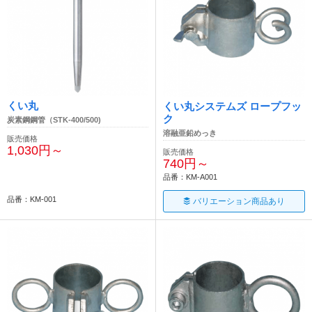
くい丸
くい丸システムズ ロープフッ
ク
炭素鋼鋼管（STK-400/500)
溶融亜鉛めっき
販売価格
1,030円～
販売価格
740円～
品番：KM-A001
品番：KM-001
バリエーション商品あり