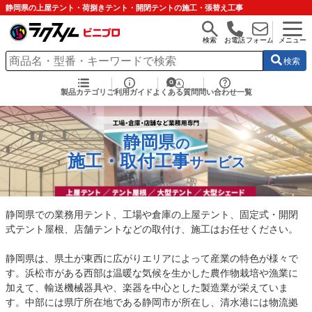
静岡県の上屋テント・荷捌きテント・開閉テントの施工・張替え工事
検索
お電話
フォーム
メニュー
検索
製品カテゴリ
ご利用ガイド
よくある質問
問い合わせ一覧
静岡県
の
施工・取付工事
サービス
静岡県での業務用テント、工場や倉庫の上屋テント、固定式・開閉
式テント屋根、店舗テントなどの取付け、施工はお任せください。
静岡県は、県土が東西に広がりエリアによって産業の特色が様々で
す。浜松市がある西部は温暖な気候を生かした農作物栽培や漁業に
加えて、輸送機械器具や、楽器を中心とした製造業が栄えていま
す。中部には県庁所在地である静岡市が所在し、清水港には物流拠