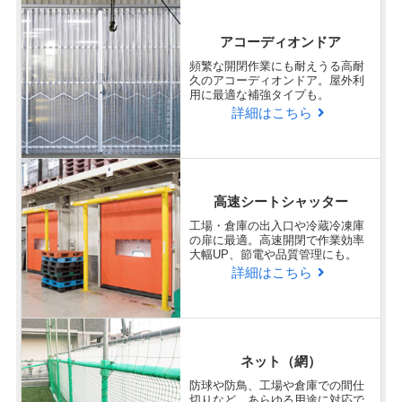
アコーディオンドア
頻繁な開閉作業にも耐えうる高耐
久のアコーディオンドア。屋外利
用に最適な補強タイプも。
詳細はこちら
高速シートシャッター
工場・倉庫の出入口や冷蔵冷凍庫
の扉に最適。高速開閉で作業効率
大幅UP、節電や品質管理にも。
詳細はこちら
ネット（網）
防球や防鳥、工場や倉庫での間仕
切りなど、あらゆる用途に対応で