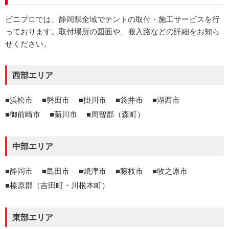
ビニプロでは、静岡県全域でテントの取付・施工サービスを行
っております。取付場所の図面や、搬入路などの詳細をお知ら
せください。
西部エリア
浜松市
磐田市
掛川市
袋井市
湖西市
御前崎市
菊川市
周智郡（森町）
中部エリア
静岡市
島田市
焼津市
藤枝市
牧之原市
榛原郡（吉田町・川根本町）
東部エリア