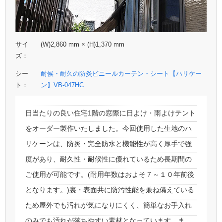
サイ
(W)2,860 mm × (H)1,370 mm
ズ：
シー
耐候・耐久の防炎ビニールカーテン・シート【ハリケー
ト：
ン】VB-047HC
日当たりの良い住宅1階の窓際に日よけ・雨よけテント
をオーダー製作いたしました。今回使用した生地のハ
リケーンは、防炎・完全防水と機能性が高く厚手で強
度があり、耐久性・耐候性に優れているため長期間の
ご使用が可能です。(耐用年数はおよそ７～１０年前後
となります。)裏・表面共に防汚性能を兼ね備えている
ため屋外でも汚れが気になりにくく、簡単なお手入れ
のみでも汚れが落ちやすい素材となっています。ま