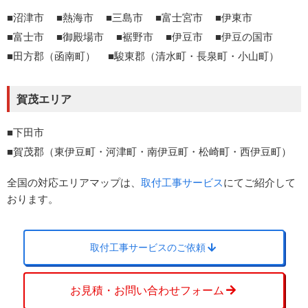
沼津市
熱海市
三島市
富士宮市
伊東市
富士市
御殿場市
裾野市
伊豆市
伊豆の国市
田方郡（函南町）
駿東郡（清水町・長泉町・小山町）
賀茂エリア
下田市
賀茂郡（東伊豆町・河津町・南伊豆町・松崎町・西伊豆町）
全国の対応エリアマップは、
取付工事サービス
にてご紹介して
おります。
取付工事サービスのご依頼
お見積・お問い合わせフォーム