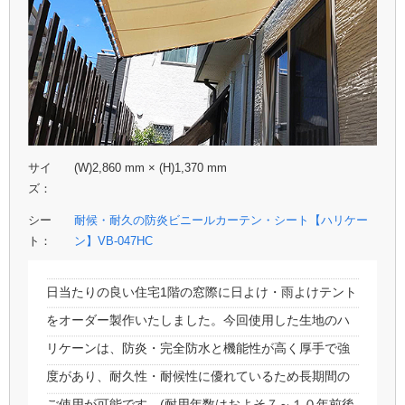
サイ
(W)2,860 mm × (H)1,370 mm
ズ：
シー
耐候・耐久の防炎ビニールカーテン・シート【ハリケー
ト：
ン】VB-047HC
日当たりの良い住宅1階の窓際に日よけ・雨よけテント
をオーダー製作いたしました。今回使用した生地のハ
リケーンは、防炎・完全防水と機能性が高く厚手で強
度があり、耐久性・耐候性に優れているため長期間の
ご使用が可能です。(耐用年数はおよそ７～１０年前後