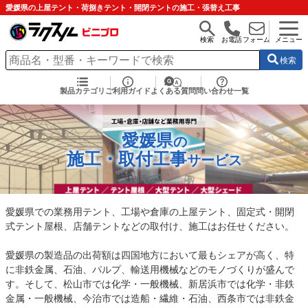
愛媛県の上屋テント・荷捌きテント・開閉テントの施工・張替え工事
検索
お電話
フォーム
メニュー
検索
製品カテゴリ
ご利用ガイド
よくある質問
問い合わせ一覧
愛媛県
の
施工・取付工事
サービス
愛媛県での業務用テント、工場や倉庫の上屋テント、固定式・開閉
式テント屋根、店舗テントなどの取付け、施工はお任せください。
愛媛県の製造品の出荷額は四国地方において最もシェアが高く、特
に非鉄金属、石油、パルプ、輸送用機械などのモノづくりが盛んで
す。そして、松山市では化学・一般機械、新居浜市では化学・非鉄
金属・一般機械、今治市では造船・繊維・石油、西条市では非鉄金