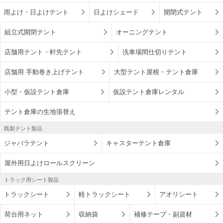
雨よけ・日よけテント
日よけシェード
開閉式テント
組立式開閉テント
オーニングテント
店舗用テント・軒先テント
洗車場間仕切りテント
店舗用 手動巻き上げテント
大型テント屋根・テント倉庫
小型・仮設テント倉庫
仮設テント倉庫レンタル
テント倉庫の生地張替え
既製テント製品
ジャバラテント
キャスターテント倉庫
屋外用日よけロールスクリーン
トラック用シート製品
トラックシート
軽トラックシート
アオリシート
荷台用ネット
収納袋
補修テープ・副資材