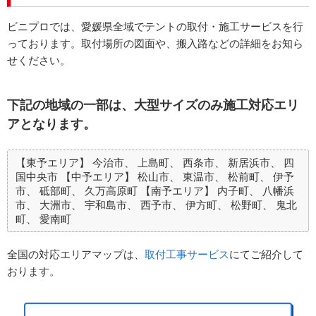
ビニプロでは、愛媛県全域でテントの取付・施工サービスを行
っております。取付場所の図面や、搬入路などの詳細をお知ら
せください。
下記の地域の一部は、大型サイズのみ施工対応エリ
アとなります。
【東予エリア】
今治市
上島町
西条市
新居浜市
四
国中央市
【中予エリア】
松山市
東温市
松前町
伊予
市
砥部町
久万高原町
【南予エリア】
内子町
八幡浜
市
大洲市
宇和島市
西予市
伊方町
松野町
鬼北
町
愛南町
全国の対応エリアマップは、
取付工事サービス
にてご紹介して
おります。