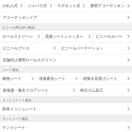
のれん式
ジャバラ式
マグネット式
透明アコーディオン
アコーディオンドア
ビニール間仕切り製品
ロールスクリーン
高速シートシャッター
ビニールカバー
ビニールブース
ビニールパーテーション
店舗向け透明ロールスクリーン
シート製品
耐熱シート
溶接遮光シート
溶接火花受けシート
床保護・養生フロアシート
特注ゴム加工
メッシュシート製品
防炎メッシュシート
テントシート製品
テントシート