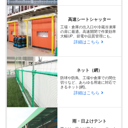
高速シートシャッター
工場・倉庫の出入口や冷蔵冷凍庫
の扉に最適。高速開閉で作業効率
大幅UP、節電や品質管理にも。
詳細はこちら
ネット（網）
防球や防鳥、工場や倉庫での間仕
切りなど、あらゆる用途に対応で
きるネット(網)。
詳細はこちら
雨・日よけテント