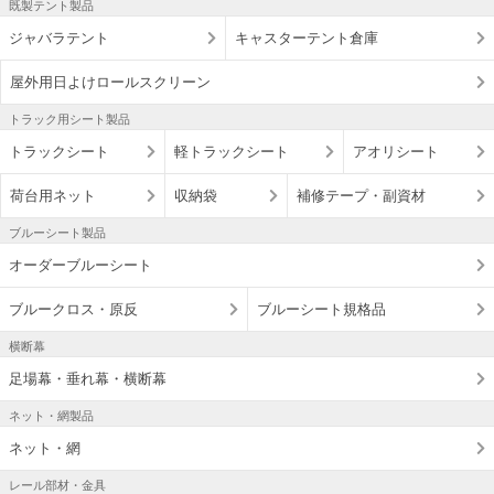
既製テント製品
ジャバラテント
キャスターテント倉庫
屋外用日よけロールスクリーン
トラック用シート製品
トラックシート
軽トラックシート
アオリシート
荷台用ネット
収納袋
補修テープ・副資材
ブルーシート製品
オーダーブルーシート
ブルークロス・原反
ブルーシート規格品
横断幕
足場幕・垂れ幕・横断幕
ネット・網製品
ネット・網
レール部材・金具