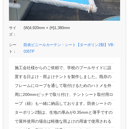
サイ
(W)4,920mm × (H)1,380mm
ズ：
シー
防炎ビニールカーテン・シート【ターポリン2類】VB-
ト：
035TP
施工会社様からのご依頼で、学校のプールサイドに設
置する日よけ・雨よけテントを製作しました。既存の
フレームにロープを通して取付けるためのハトメを外
周に200mmピッチで取り付け、テントシート取付用ロ
ープ（紐）も一緒に納品しております。防炎シートの
ターポリン2類は、生地の厚みが0.35mmと薄手ですの
で屋外使用の場合は軽微な雨よけの用途で使用される