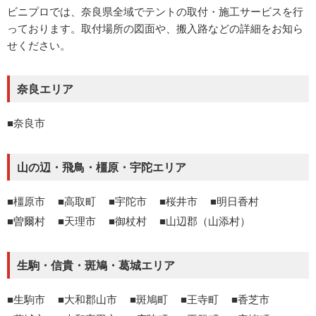
ビニプロでは、奈良県全域でテントの取付・施工サービスを行
っております。取付場所の図面や、搬入路などの詳細をお知ら
せください。
奈良エリア
奈良市
山の辺・飛鳥・橿原・宇陀エリア
橿原市
高取町
宇陀市
桜井市
明日香村
曽爾村
天理市
御杖村
山辺郡（山添村）
生駒・信貴・斑鳩・葛城エリア
生駒市
大和郡山市
斑鳩町
王寺町
香芝市