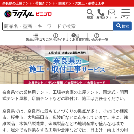
奈良県の上屋テント・荷捌きテント・開閉テントの施工・張替え工事
検索
お電話
フォーム
メニュー
検索
製品カテゴリ
ご利用ガイド
よくある質問
問い合わせ一覧
奈良県
の
施工・取付工事
サービス
奈良県での業務用テント、工場や倉庫の上屋テント、固定式・開閉
式テント屋根、店舗テントなどの取付け、施工はお任せください。
奈良県では、奈良市に最もモノづくりの拠点が多く、そのほか橿原
市、桜井市、大和高田市、広陵町などに点在しています。主に、繊
維製品、木製品製造業、金属製品などの地場産業が盛んな地域で
す。屋外でも作業をする工場や倉庫などでは、日よけ・雨よけの用