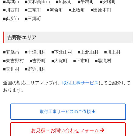
葛城市
大和高田市
広陵町
平群町
安堵町
川西町
三宅町
河合町
上牧町
田原本町
御所市
三郷町
吉野路エリア
五條市
十津川村
下北山村
上北山村
川上村
東吉野村
吉野町
大淀町
下市町
黒滝村
天川村
野迫川村
全国の対応エリアマップは、
取付工事サービス
にてご紹介して
おります。
取付工事サービスのご依頼
お見積・お問い合わせフォーム