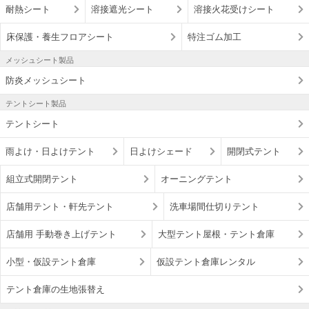
耐熱シート
溶接遮光シート
溶接火花受けシート
床保護・養生フロアシート
特注ゴム加工
メッシュシート製品
防炎メッシュシート
テントシート製品
テントシート
雨よけ・日よけテント
日よけシェード
開閉式テント
組立式開閉テント
オーニングテント
店舗用テント・軒先テント
洗車場間仕切りテント
店舗用 手動巻き上げテント
大型テント屋根・テント倉庫
小型・仮設テント倉庫
仮設テント倉庫レンタル
テント倉庫の生地張替え