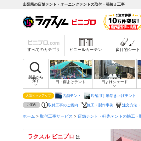
山梨県の店舗テント・オーニングテントの取付・張替え工事
すべてのカテゴリ
ビニールカーテン
多目的シート
製品から
探す
日・雨よけテント
日よけシェード
店舗テント
店舗用手動巻き上げテント
人気ピックアップ
ご案内
取付工事のご案内
施工・製作事例
注文方法・
ホーム
>
取付工事サービス
>
店舗テント・軒先テントの施工・
ラクスル ビニプロ
は