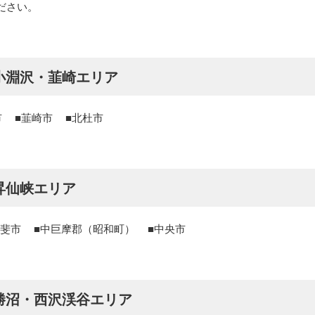
ださい。
小淵沢・韮崎エリア
市
韮崎市
北杜市
昇仙峡エリア
斐市
中巨摩郡（昭和町）
中央市
勝沼・西沢渓谷エリア