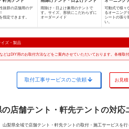
・軒先テント
雨除けテント・日よけテント
オーニング
性抜群の店舗用のデ
雨除け・日よけ兼用のテントで
可動式で様々
！
す。サイズ、形状にこだわらずに
るオーニング
を指定できます。
オーダーメイド
シートの張り
い。
サイズ・製品
などはDIY用のお取付方法などをご案内させていただいております。各種取
取付工事サービスのご依頼
お見積
県の店舗テント・軒先テントの対応
、山梨県全域で店舗テント・軒先テントの取付・施工サービスを行