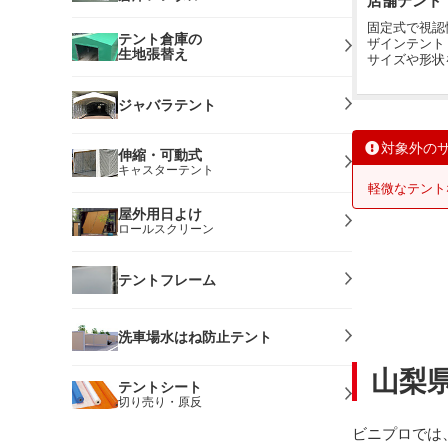
店舗テント
固定式で視認
テント倉庫の
ザインテント
生地張替え
サイズや形状
ジャバラテント
対象外の
伸縮・可動式
キャスターテント
軽微なテント
屋外用日よけ
ロールスクリーン
テントフレーム
洗車場水はね防止テント
山梨
テントシート
切り売り・原反
ビニプロでは