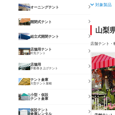
対象製品
オーニングテント
開閉式テント
山梨
組立式開閉テント
店舗テント・
店舗用テント
軒先テント
店舗用
手動巻き上げテント
テント倉庫
大型テント屋根
小型・仮設
テント倉庫
仮設テント
倉庫レンタル