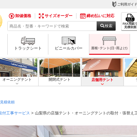
ご利用ガイ
卸値価格
サイズオーダー
締め払いに対応
FAX用紙
検索
見積依頼
トラックシート
ビニールカバー
屋根･テント(日･雨よけ)
オーニングテント
開閉式テント
店舗用テント
見積依頼
取付工事サービス
> 山梨県の店舗テント・オーニングテントの取付・張替え