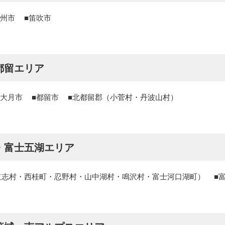
州市
笛吹市
都留エリア
大月市
都留市
北都留郡（小菅村・丹波山村）
・富士五湖エリア
道志村・西桂町・忍野村・山中湖村・鳴沢村・富士河口湖町）