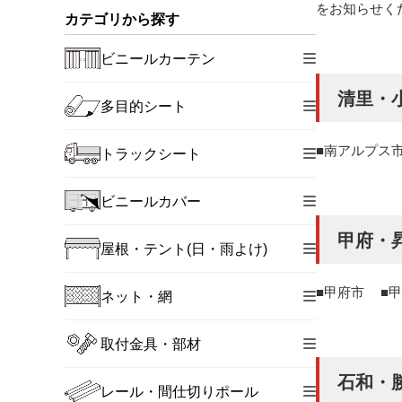
をお知らせく
カテゴリから探す
ビニールカーテン
清里・
多目的シート
南アルプス
トラックシート
ビニールカバー
甲府・
屋根・テント(日・雨よけ)
甲府市
甲
ネット・網
取付金具・部材
石和・
レール・間仕切りポール