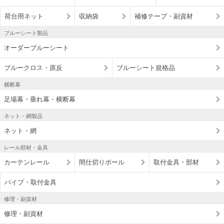
荷台用ネット
収納袋
補修テープ・副資材
ブルーシート製品
オーダーブルーシート
ブルークロス・原反
ブルーシート規格品
横断幕
足場幕・垂れ幕・横断幕
ネット・網製品
ネット・網
レール部材・金具
カーテンレール
間仕切りポール
取付金具・部材
パイプ・取付金具
修理・副資材
修理・副資材