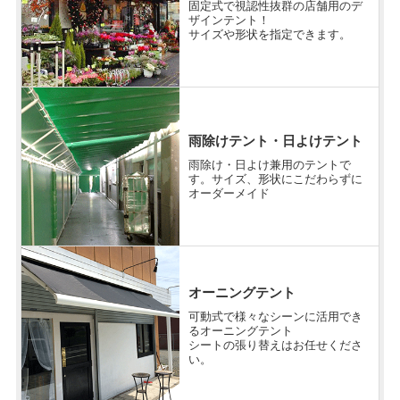
固定式で視認性抜群の店舗用のデ
ザインテント！
サイズや形状を指定できます。
雨除けテント・日よけテント
雨除け・日よけ兼用のテントで
す。サイズ、形状にこだわらずに
オーダーメイド
オーニングテント
可動式で様々なシーンに活用でき
るオーニングテント
シートの張り替えはお任せくださ
い。