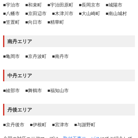
宇治市
和束町
宇治田原町
長岡京市
城陽市
八幡市
京田辺市
木津川市
大山崎町
南山城村
笠置町
向日市
精華町
南丹エリア
亀岡市
京丹波町
南丹市
中丹エリア
綾部市
舞鶴市
福知山市
丹後エリア
京丹後市
伊根町
宮津市
与謝野町