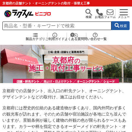
京都府の店舗テント・オーニングテントの取付・張替え工事
検索
お電話
フォーム
メニュー
検索
製品カテゴリ
ご利用ガイド
よくある質問
問い合わせ一覧
京都府
の
施工・取付工事
サービス
京都府での店舗テント、出入口の軒先テント、オーニングテント、
デザインテントなどの取付け、施工はお任せください。
京都府には歴史的伝統のある建造物が多くあり、国内外問わず多く
の観光客が訪れます。そのため店舗や宿泊施設が各地に立ち並んで
いますが、景観条例が厳しく建物の外観の色が限られるケースもあ
ります。カラーや柄を指定できるオーダーメイドの軒先テント・オ