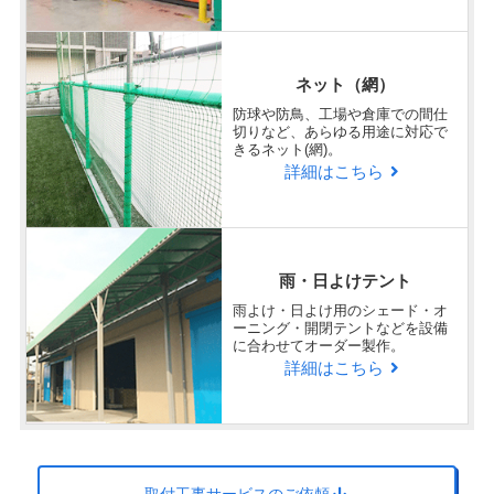
非常に満足
早くて適格でした。
ネット（網）
防球や防鳥、工場や倉庫での間仕
切りなど、あらゆる用途に対応で
回答日：2025/04/08
テントご購入
きるネット(網)。
詳細はこちら
京都府
Q
ラクスル ビニプロの商品・サービ
企業
様
スに対する総合的な満足度を教え
雨・日よけテント
てください。
雨よけ・日よけ用のシェード・オ
ーニング・開閉テントなどを設備
に合わせてオーダー製作。
詳細はこちら
非常に満足
価格も手ごろで質問の回答も早くありがたいです
Q