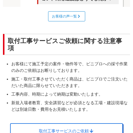
非常に満足
お客様の声一覧
Telでの不明点解明、発注E-mail後 即オプション
のご提案、
当方のミスで送付先住所を間違えておりました
取付工事サービスご依頼に関する注意事
が、E-mailで
項
修正お願いしたところ、即是正了解のE-mailを頂
き是正していただきました。
お客様にて施工予定の案件・物件等で、ビニプロへの採寸作業
のみのご依頼はお断りしております。
施工・取付工事させていただく商品は、ビニプロでご注文いた
回答日：2025/10/31
テントご購入
だいた商品に限らせていただきます。
京都府
工事内容、時期によって納期は変動いたします。
Q
新規入場者教育、安全講習などが必須となる工場・建設現場な
ラクスル ビニプロの商品・サービ
どは別途日数・費用をお見積いたします。
企業
様
スに対する総合的な満足度を教え
てください。
取付工事サービスのご依頼