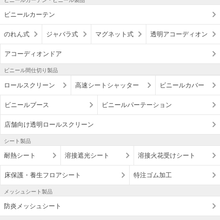
ビニールカーテン・ビニール製品
ビニールカーテン
のれん式
ジャバラ式
マグネット式
透明アコーディオン
アコーディオンドア
ビニール間仕切り製品
ロールスクリーン
高速シートシャッター
ビニールカバー
ビニールブース
ビニールパーテーション
店舗向け透明ロールスクリーン
シート製品
耐熱シート
溶接遮光シート
溶接火花受けシート
床保護・養生フロアシート
特注ゴム加工
メッシュシート製品
防炎メッシュシート