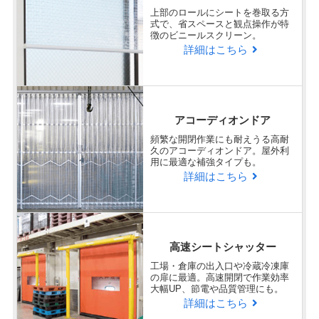
回答日：2025/07/03
テントご購入
上部のロールにシートを巻取る方
式で、省スペースと観点操作が特
徴のビニールスクリーン。
京都府
詳細はこちら
Q
ラクスル ビニプロの商品・サービ
企業
様
スに対する総合的な満足度を教え
てください。
アコーディオンドア
頻繁な開閉作業にも耐えうる高耐
久のアコーディオンドア。屋外利
非常に満足
用に最適な補強タイプも。
詳細はこちら
親切に対応していただきました。
商品組立の詳細図をいただいて、とてもわかりや
すかったです。
高速シートシャッター
Q
工場・倉庫の出入口や冷蔵冷凍庫
弊社、担当者とのコミュニケーシ
の扉に最適。高速開閉で作業効率
大幅UP、節電や品質管理にも。
ョン、対応速度はどうでしたか？
詳細はこちら