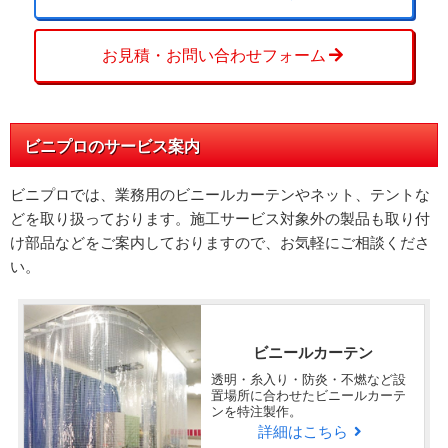
やや満足
お見積・お問い合わせフォーム
指定した寸法通りに仕上がっていた。
納期がもう少し早ければ、更に良かった。
Q
ビニプロのサービス案内
弊社、担当者とのコミュニケーシ
ビニプロでは、業務用のビニールカーテンやネット、テントな
ョン、対応速度はどうでしたか？
どを取り扱っております。施工サービス対象外の製品も取り付
け部品などをご案内しておりますので、お気軽にご相談くださ
非常に満足
い。
メールでの連絡は問題ありませんでした。
ビニールカーテン
回答日：2025/10/24
テントご購入
透明・糸入り・防炎・不燃など設
置場所に合わせたビニールカーテ
京都府
ンを特注製作。
Q
詳細はこちら