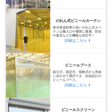
ラクスル ビニプロの商品・サービ
企業
様
スに対する総合的な満足度を教え
てください。
のれん式ビニールカーテン
保冷保温効果の高いのれん式カー
非常に満足
テンは搬入口や通路に最適。防虫
や遮光などの機能も対応可！
サンプルを送っていただき、選ぶことができた。
詳細はこちら
Q
弊社、担当者とのコミュニケーシ
ビニールブース
ョン、対応速度はどうでしたか？
組立式、固定式、移動式から用途
に合わせて選択でき、自由設計の
ビニールブース。
非常に満足
詳細はこちら
お見積やメールの返事が早く、スムーズに注文が
できた。
ビニールスクリーン