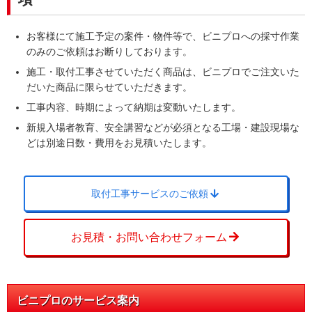
Q
お客様にて施工予定の案件・物件等で、ビニプロへの採寸作業
ラクスル ビニプロの商品・サービ
企業
様
のみのご依頼はお断りしております。
スに対する総合的な満足度を教え
施工・取付工事させていただく商品は、ビニプロでご注文いた
てください。
だいた商品に限らせていただきます。
工事内容、時期によって納期は変動いたします。
非常に満足
新規入場者教育、安全講習などが必須となる工場・建設現場な
こちらの想像した通りの商品であるため。
どは別途日数・費用をお見積いたします。
Q
取付工事サービスのご依頼
弊社、担当者とのコミュニケーシ
ョン、対応速度はどうでしたか？
お見積・お問い合わせフォーム
非常に満足
注文してから返答が迅速に行われるので、問い合
わせや注文後の待ち時間が少ないため。
ビニプロのサービス案内