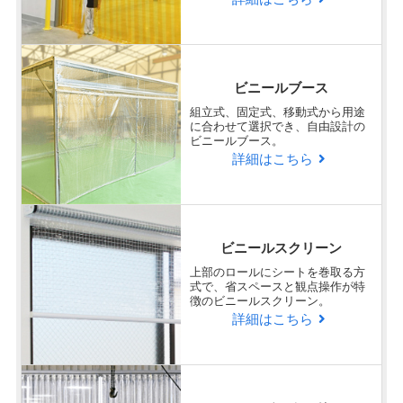
非常に満足
上記記載の通りです。
納期の相談、配送先の相談まで寄り添って頂き、
ビニールブース
とても助かりました。
組立式、固定式、移動式から用途
に合わせて選択でき、自由設計の
ビニールブース。
詳細はこちら
回答日：2025/04/02
テントご購入
福岡県
Q
ビニールスクリーン
ラクスル ビニプロの商品・サービ
企業
上部のロールにシートを巻取る方
様
スに対する総合的な満足度を教え
式で、省スペースと観点操作が特
徴のビニールスクリーン。
てください。
詳細はこちら
やや満足
納期短縮の融通をしていただけるため。