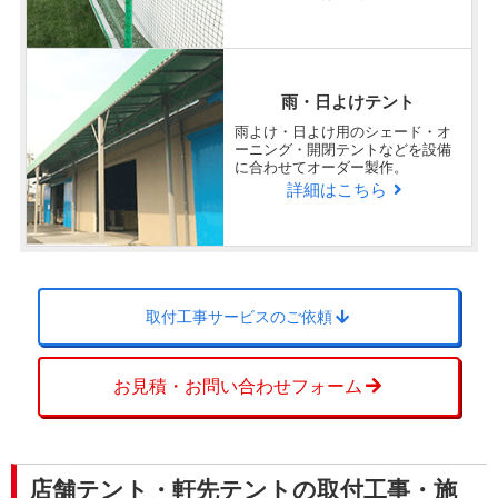
やや満足
きちんと包装されて、大きさも個別に記入してあ
り助かりました。
雨・日よけテント
こちらの指定の問題ですが、銘板が一か所逆にな
ってしまいました。
雨よけ・日よけ用のシェード・オ
ーニング・開閉テントなどを設備
に合わせてオーダー製作。
次回はその辺も気をかけて注文したいと思ってお
詳細はこちら
ります。
Q
弊社、担当者とのコミュニケーシ
取付工事サービスのご依頼
ョン、対応速度はどうでしたか？
お見積・お問い合わせフォーム
非常に満足
注文に対しての対応も良く満足しております。
次回も宜しくお願い致します。
店舗テント・軒先テントの取付工事・施