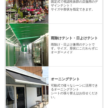
固定式で視認性抜群の店舗用のデ
ザインテント！
サイズや形状を指定できます。
雨除けテント・日よけテント
雨除け・日よけ兼用のテントで
す。サイズ、形状にこだわらずに
オーダーメイド
オーニングテント
可動式で様々なシーンに活用でき
るオーニングテント
シートの張り替えはお任せくださ
い。