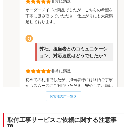
非常に満足
オーダーメイドの商品でしたが、こちらの希望を
丁寧に汲み取っていただき、仕上がりにも大変満
足しております。
Q
弊社、担当者とのコミュニケーシ
ョン、対応速度はどうでしたか？
非常に満足
初めての利用でしたが、担当者様には終始ご丁寧
かつスムーズにご対応いただき、安心してお願い
することができました。
お客様の声一覧
回答日：2025/10/16
テントご購入
取付工事サービスご依頼に関する注意事
項
福岡県