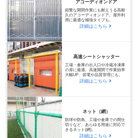
アコーディオンドア
頻繁な開閉作業にも耐えうる高耐
Q
久のアコーディオンドア。屋外利
用に最適な補強タイプも。
弊社、担当者とのコミュニケーシ
詳細はこちら
ョン、対応速度はどうでしたか？
非常に満足
高速シートシャッター
迅速な対応を頂けているため。
工場・倉庫の出入口や冷蔵冷凍庫
の扉に最適。高速開閉で作業効率
大幅UP、節電や品質管理にも。
詳細はこちら
回答日：2025/02/27
テントご購入
福岡県
Q
ネット（網）
ラクスル ビニプロの商品・サービ
企業
様
スに対する総合的な満足度を教え
防球や防鳥、工場や倉庫での間仕
切りなど、あらゆる用途に対応で
てください。
きるネット(網)。
詳細はこちら