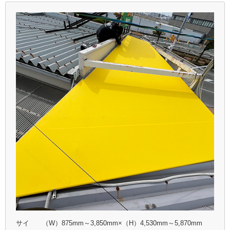
サイ
（W）875mm～3,850mm×（H）4,530mm～5,870mm