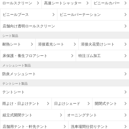
ロールスクリーン
高速シートシャッター
ビニールカバー
ビニールブース
ビニールパーテーション
店舗向け透明ロールスクリーン
シート製品
耐熱シート
溶接遮光シート
溶接火花受けシート
床保護・養生フロアシート
特注ゴム加工
メッシュシート製品
防炎メッシュシート
テントシート製品
テントシート
雨よけ・日よけテント
日よけシェード
開閉式テント
組立式開閉テント
オーニングテント
店舗用テント・軒先テント
洗車場間仕切りテント