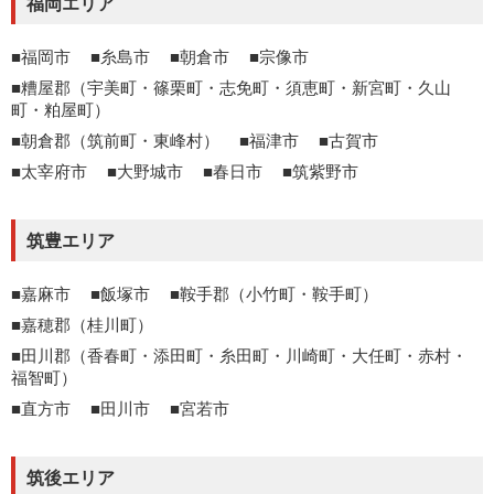
福岡エリア
福岡市
糸島市
朝倉市
宗像市
糟屋郡（宇美町・篠栗町・志免町・須恵町・新宮町・久山
町・粕屋町）
朝倉郡（筑前町・東峰村）
福津市
古賀市
太宰府市
大野城市
春日市
筑紫野市
筑豊エリア
嘉麻市
飯塚市
鞍手郡（小竹町・鞍手町）
嘉穂郡（桂川町）
田川郡（香春町・添田町・糸田町・川崎町・大任町・赤村・
福智町）
直方市
田川市
宮若市
筑後エリア