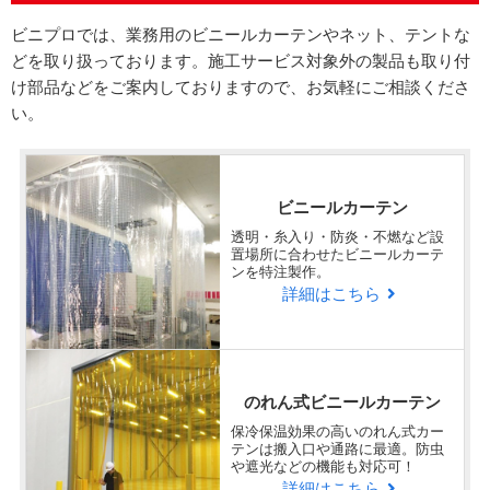
ビニプロでは、業務用のビニールカーテンやネット、テントな
回答日：2025/07/11
テントご購入
どを取り扱っております。施工サービス対象外の製品も取り付
け部品などをご案内しておりますので、お気軽にご相談くださ
福岡県
い。
Q
ラクスル ビニプロの商品・サービ
企業
様
スに対する総合的な満足度を教え
ビニールカーテン
てください。
透明・糸入り・防炎・不燃など設
置場所に合わせたビニールカーテ
ンを特注製作。
非常に満足
詳細はこちら
納期確認、見積、発注まで、丁寧に対応いただき
ました。
のれん式ビニールカーテン
Q
保冷保温効果の高いのれん式カー
弊社、担当者とのコミュニケーシ
テンは搬入口や通路に最適。防虫
や遮光などの機能も対応可！
ョン、対応速度はどうでしたか？
詳細はこちら