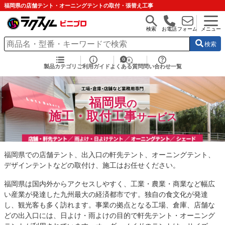
福岡県の店舗テント・オーニングテントの取付・張替え工事
検索
お電話
フォーム
メニュー
検索
製品カテゴリ
ご利用ガイド
よくある質問
問い合わせ一覧
福岡県
の
施工・取付工事
サービス
福岡県での店舗テント、出入口の軒先テント、オーニングテント、
デザインテントなどの取付け、施工はお任せください。
福岡県は国内外からアクセスしやすく、工業・農業・商業など幅広
い産業が発達した九州最大の経済都市です。独自の食文化が発達
し、観光客も多く訪れます。事業の拠点となる工場、倉庫、店舗な
どの出入口には、日よけ・雨よけの目的で軒先テント・オーニング