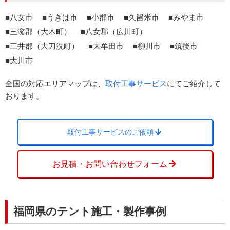
八女市
うきは市
小郡市
久留米市
みやま市
三潴郡（大木町）
八女郡（広川町）
三井郡（大刀洗町）
大牟田市
柳川市
筑後市
大川市
全国の対応エリアマップは、
取付工事サービス
にてご紹介して
おります。
取付工事サービスのご依頼
お見積・お問い合わせフォーム
福岡県のテント施工・製作事例