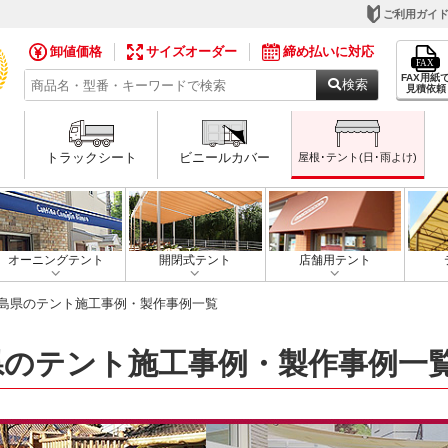
ご利用ガイ
卸値価格
サイズオーダー
締め払いに対応
FAX用紙
検索
見積依頼
トラックシート
ビニールカバー
屋根･テント(日･雨よけ)
オーニングテント
開閉式テント
店舗用テント
広島県のテント施工事例・製作事例一覧
県のテント施工事例・製作事例一