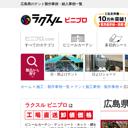
広島県のテント製作事例・納入事例一覧
すべてのカテゴリ
ビニールカーテン
多目的シート
製品から
探す
日・雨よけテント
日よけシェード
ホーム
>
施工・製作事例一覧
>
テント施工事例・製作事例
> 
広島
ラクスル ビニプロ
は
ビニールカーテン・テントシート・ネット・網を