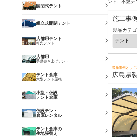
ント、不燃テ
開閉式テント
施工事
組立式開閉テント
製品カテゴ
店舗用テント
軒先テント
店舗用
手動巻き上げテント
製作事例として
広島県
テント倉庫
大型テント屋根
小型・仮設
テント倉庫
仮設テント
倉庫レンタル
テント倉庫の
生地張替え