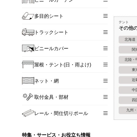
多目的シート
テント
その他
トラックシート
北海道
ビニールカバー
関
北陸・
屋根・テント(日・雨よけ)
東
近
ネット・網
中
取付金具・部材
四
九州
レール・間仕切りポール
特集・サービス・お役立ち情報