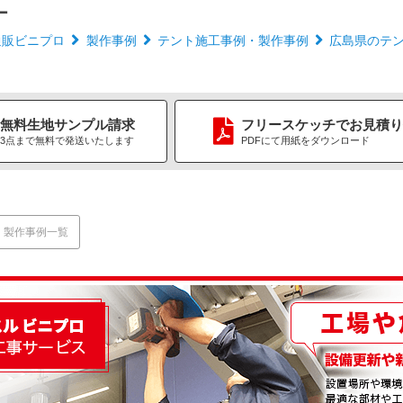
ー
通販ビニプロ
製作事例
テント施工事例・製作事例
広島県のテ
無料生地
サンプル請求
フリースケッチ
で
お見積り
3点まで無料で
発送いたします
PDFにて用紙をダウンロード
・製作事例一覧