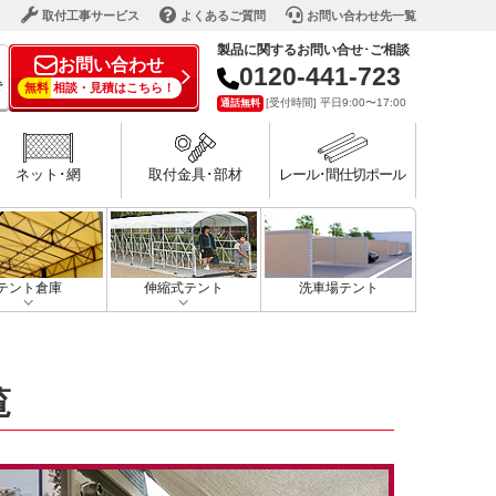
ド
取付工事サービス
よくあるご質問
お問い合わせ先一覧
製品に関するお問い合せ･ご相談
お問い合わせ
0120-441-723
で
無料
相談・見積はこちら！
[受付時間] 平日9:00〜17:00
通話無料
ネット･網
取付金具･部材
レール･間仕切ポール
テント倉庫
伸縮式テント
洗車場テント
覧