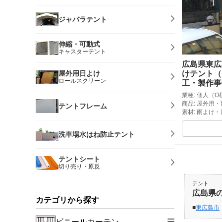
ジャバラテント
伸縮・可動式
キャスターテント
広島県東広
屋外用日よけ
けテント（
ロールスクリーン
工・製作事
業種: 個人（O
商品: 屋外用
テントフレーム
素材: 雨よけ
洗車場水はね防止テント
テントシート
切り売り・原反
テント
広島県
カテゴリから探す
東広島市
ビニールカーテン