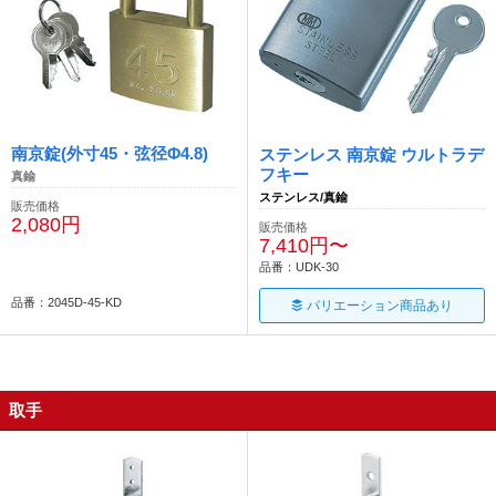
南京錠(外寸45・弦径Φ4.8)
ステンレス 南京錠 ウルトラデ
フキー
真鍮
ステンレス/真鍮
販売価格
2,080円
販売価格
7,410円〜
品番：UDK-30
品番：2045D-45-KD
バリエーション商品あり
取手