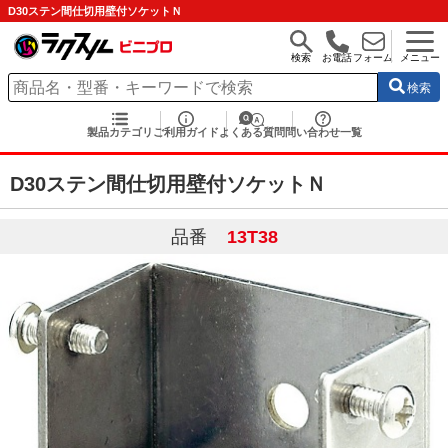
D30ステン間仕切用壁付ソケットＮ
検索
お電話
フォーム
メニュー
検索
製品カテゴリ
ご利用ガイド
よくある質問
問い合わせ一覧
D30ステン間仕切用壁付ソケットＮ
品番
13T38