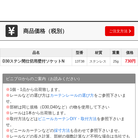
商品価格（税別）
ご注文方法
品名
型番
材質
重量
価格
D30ステン間仕切用壁付ソケットN
730円
13T38
ステンレス
25g
ビニプロからのご案内（お読みください）
※
1個・1点から出荷致します。
※
レールなどの選び方は
カーテンレールの選び方
をご参照下さいま
せ。
※
部材は同じ規格（D30,D40など）の物を使用して下さい
※
レールは1本から出荷致します。
※
取付方法などは
ビニールカーテンDIY・取付方法
を参照下さいま
せ。
※
ビニールカーテンなどの
採寸方法
も合わせて参照下さいませ。
※
レールなどの長さ計算、部材の個数計算など不明な場合は当社でも