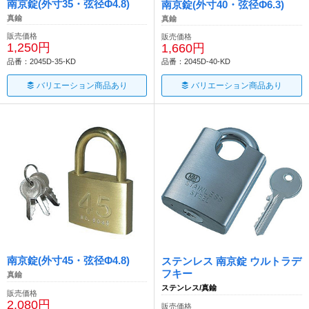
南京錠(外寸35・弦径Φ4.8)
南京錠(外寸40・弦径Φ6.3)
真鍮
真鍮
販売価格
販売価格
1,250円
1,660円
品番：2045D-35-KD
品番：2045D-40-KD
バリエーション商品あり
バリエーション商品あり
南京錠(外寸45・弦径Φ4.8)
ステンレス 南京錠 ウルトラデ
フキー
真鍮
ステンレス/真鍮
販売価格
2,080円
販売価格