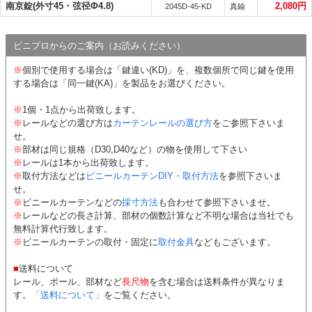
南京錠(外寸45・弦径Φ4.8)
2,080円
2045D-45-KD
真鍮
ビニプロからのご案内（お読みください）
※
個別で使用する場合は「鍵違い(KD)」を、複数個所で同じ鍵を使用
する場合は「同一鍵(KA)」を製品をお選びください。
※
1個・1点から出荷致します。
※
レールなどの選び方は
カーテンレールの選び方
をご参照下さいま
せ。
※
部材は同じ規格（D30,D40など）の物を使用して下さい
※
レールは1本から出荷致します。
※
取付方法などは
ビニールカーテンDIY・取付方法
を参照下さいま
せ。
※
ビニールカーテンなどの
採寸方法
も合わせて参照下さいませ。
※
レールなどの長さ計算、部材の個数計算など不明な場合は当社でも
無料計算代行致します。
※
ビニールカーテンの取付・固定に
取付金具
などもございます。
■
送料について
レール、ポール、部材など
長尺物
を含む場合は送料条件が異なりま
す。
「送料について」
をご覧ください。