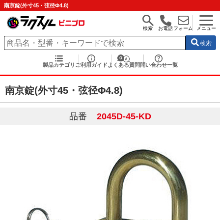
南京錠(外寸45・弦径Φ4.8)
検索
お電話
フォーム
メニュー
検索
製品カテゴリ
ご利用ガイド
よくある質問
問い合わせ一覧
南京錠(外寸45・弦径Φ4.8)
品番
2045D-45-KD