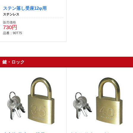
ステン落し受座12φ用
ステンレス
販売価格
730円
品番：90T75
鍵・ロック