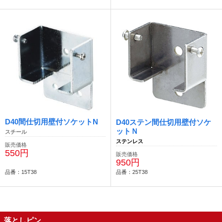
D40間仕切用壁付ソケットN
D40ステン間仕切用壁付ソケ
ットＮ
スチール
ステンレス
販売価格
550円
販売価格
950円
品番：15T38
品番：25T38
落としピン