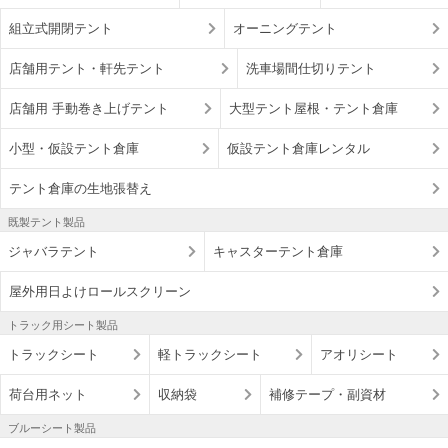
組立式開閉テント
オーニングテント
店舗用テント・軒先テント
洗車場間仕切りテント
店舗用 手動巻き上げテント
大型テント屋根・テント倉庫
小型・仮設テント倉庫
仮設テント倉庫レンタル
テント倉庫の生地張替え
既製テント製品
ジャバラテント
キャスターテント倉庫
屋外用日よけロールスクリーン
トラック用シート製品
トラックシート
軽トラックシート
アオリシート
荷台用ネット
収納袋
補修テープ・副資材
ブルーシート製品