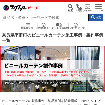
検索
お電話
フォーム
メニュー
検索
製品カテゴリ
ご利用ガイド
よくある質問
問い合わせ一覧
奈良県平群町のビニールカーテン施工事例・製作事例
一覧
ビニールカーテンの製作事例・納品事例を随時掲載。のれんタイプ