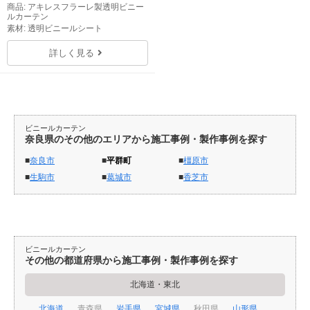
商品: アキレスフラーレ製透明ビニー
ルカーテン
素材: 透明ビニールシート
詳しく見る
ビニールカーテン
奈良県のその他のエリアから施工事例・製作事例を探す
奈良市
平群町
橿原市
生駒市
葛城市
香芝市
ビニールカーテン
その他の都道府県から施工事例・製作事例を探す
北海道・東北
北海道
青森県
岩手県
宮城県
秋田県
山形県