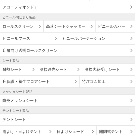
アコーディオンドア
ビニール間仕切り製品
ロールスクリーン
高速シートシャッター
ビニールカバー
ビニールブース
ビニールパーテーション
店舗向け透明ロールスクリーン
シート製品
耐熱シート
溶接遮光シート
溶接火花受けシート
床保護・養生フロアシート
特注ゴム加工
メッシュシート製品
防炎メッシュシート
テントシート製品
テントシート
雨よけ・日よけテント
日よけシェード
開閉式テント