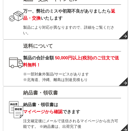
万一、弊社のミスや初期不良がありましたら
返
品・交換
いたします
製品により対応が異なりますので、詳細をご覧くださ
い。
送料について
製品の合計金額
50,000円以上(税別)
のご注文で
送
料無料！
※一部対象外製品/サービスがあります
※北海道、沖縄、離島は別途見積もり
納品書・領収書
納品書・領収書は
マイページから確認
できます
注文確定後にメールで送信されるマイページから出力可
能です。 ※納品書は、出荷完了後