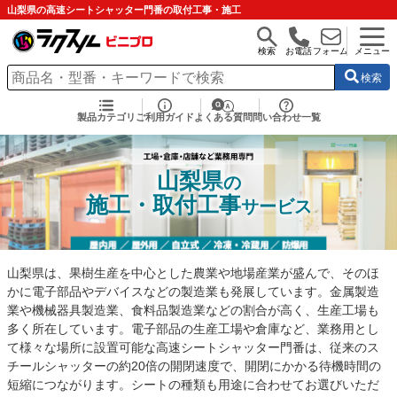
山梨県の高速シートシャッター門番の取付工事・施工
検索
お電話
フォーム
メニュー
検索
製品カテゴリ
ご利用ガイド
よくある質問
問い合わせ一覧
山梨県
の
施工・取付工事
サービス
山梨県は、果樹生産を中心とした農業や地場産業が盛んで、そのほ
かに電子部品やデバイスなどの製造業も発展しています。金属製造
業や機械器具製造業、食料品製造業などの割合が高く、生産工場も
多く所在しています。電子部品の生産工場や倉庫など、業務用とし
て様々な場所に設置可能な高速シートシャッター門番は、従来のス
チールシャッターの約20倍の開閉速度で、開閉にかかる待機時間の
短縮につながります。シートの種類も用途に合わせてお選びいただ