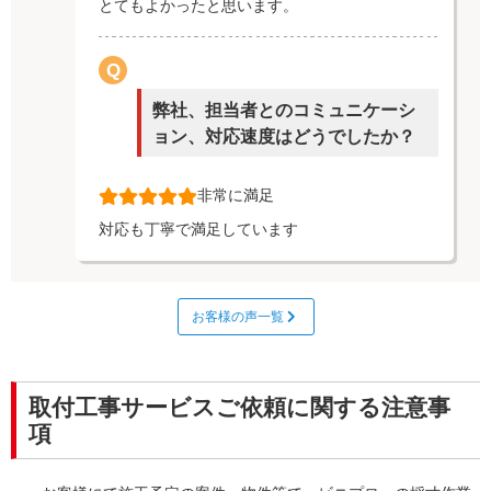
とてもよかったと思います。
Q
弊社、担当者とのコミュニケーシ
ョン、対応速度はどうでしたか？
非常に満足
対応も丁寧で満足しています
お客様の声一覧
回答日：2024/10/28
シートシャッターご購入
愛知県
Q
取付工事サービスご依頼に関する注意事
ラクスル ビニプロの商品・サービ
項
企業
様
スに対する総合的な満足度を教え
てください。