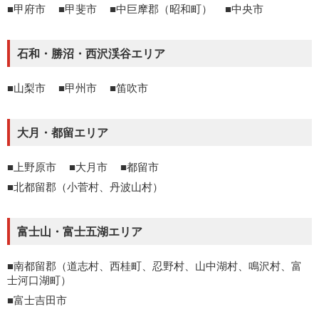
甲府市
甲斐市
中巨摩郡（昭和町）
中央市
石和・勝沼・西沢渓谷エリア
山梨市
甲州市
笛吹市
大月・都留エリア
上野原市
大月市
都留市
北都留郡（小菅村、丹波山村）
富士山・富士五湖エリア
南都留郡（道志村、西桂町、忍野村、山中湖村、鳴沢村、富
士河口湖町）
富士吉田市