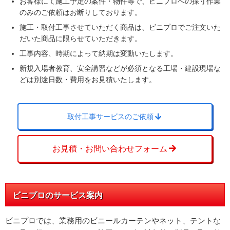
お客様にて施工予定の案件・物件等で、ビニプロへの採寸作業
のみのご依頼はお断りしております。
非常に満足
施工・取付工事させていただく商品は、ビニプロでご注文いた
だいた商品に限らせていただきます。
既存の高速シャッターは開閉が手動でしたが、今
回のシャッターは自動モードがあり作業者の手間
工事内容、時期によって納期は変動いたします。
が省ける
新規入場者教育、安全講習などが必須となる工場・建設現場な
どは別途日数・費用をお見積いたします。
Q
弊社、担当者とのコミュニケーシ
取付工事サービスのご依頼
ョン、対応速度はどうでしたか？
お見積・お問い合わせフォーム
非常に満足
雨でセンサーが効かなかったときに、連絡させて
いただきましたが、電話での指示や修理担当者か
らの連絡もスムーズに迅速な対応でした
ビニプロのサービス案内
ビニプロでは、業務用のビニールカーテンやネット、テントな