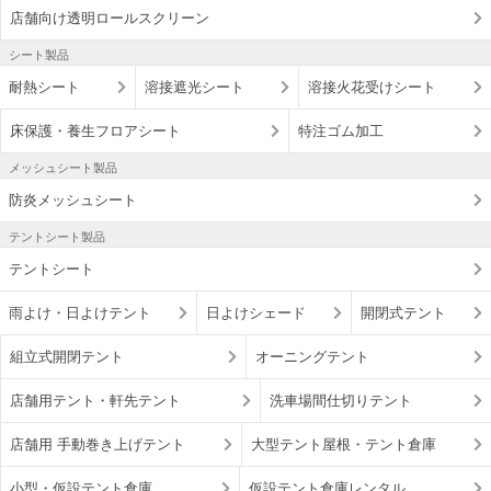
店舗向け透明ロールスクリーン
シート製品
耐熱シート
溶接遮光シート
溶接火花受けシート
床保護・養生フロアシート
特注ゴム加工
メッシュシート製品
防炎メッシュシート
テントシート製品
テントシート
雨よけ・日よけテント
日よけシェード
開閉式テント
組立式開閉テント
オーニングテント
店舗用テント・軒先テント
洗車場間仕切りテント
店舗用 手動巻き上げテント
大型テント屋根・テント倉庫
小型・仮設テント倉庫
仮設テント倉庫レンタル