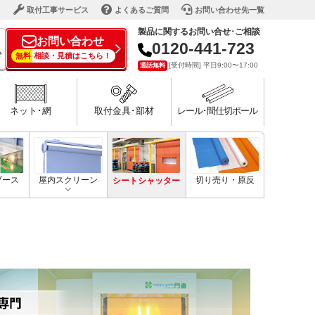
ド
取付工事サービス
よくあるご質問
お問い合わせ先一覧
製品に関するお問い合せ･ご相談
お問い合わせ
0120-441-723
で
無料
相談・見積はこちら！
[受付時間] 平日9:00〜17:00
通話無料
ネット･網
取付金具･部材
レール･間仕切ポール
ブース
屋内スクリーン
シートシャッター
切り売り・原反