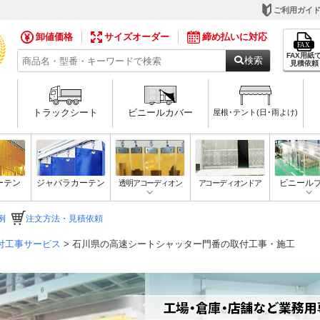
ご利用ガイ
卸値価格
サイズオーダー
締め払いに対応
FAX用紙
検索
見積依頼
トラックシート
ビニールカバー
屋根･テント(日･雨よけ)
ーテン
ジャバラカーテン
透明アコーディオン
アコーディオンドア
ビニール
例
注文方法・見積依頼
付工事サービス
> 石川県の高速シートシャッター門番の取付工事・施工