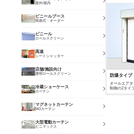
屋外/屋内
ビニールブース
簡易式・オーダー
ビニール
ロールスクリーン
高速
シートシャッター
店舗/施設向け
透明ロールスクリーン
防爆タイプ
オールエアタ
冷蔵ショーケース
制御の2タイ
カーテン
マグネットカーテン
MGカーテン
大型電動カーテン
ビニマックス