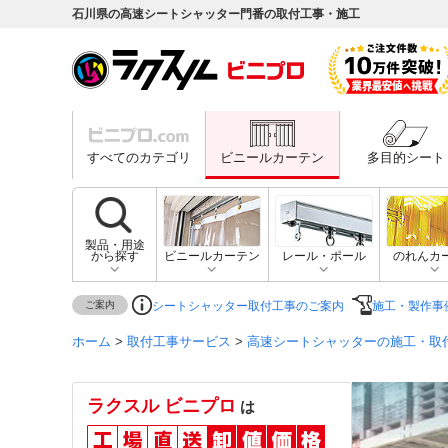
石川県の高速シートシャッター門番の取付工事・施工
すべてのカテゴリ
ビニールカーテン
多目的シート
製品・用途
から探す
ビニールカーテン
レール・ポール
のれんカ
ご案内
シートシャッター取付工事のご案内
施工・製作事
ホーム
>
取付工事サービス
>
高速シートシャッターの施工・取
ラクスル ビニプロ
は