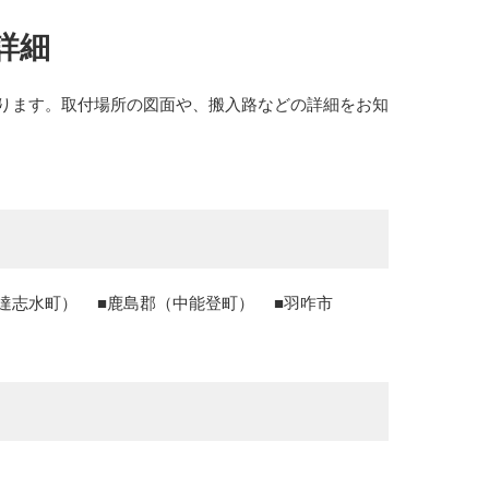
詳細
ります。取付場所の図面や、搬入路などの詳細をお知
達志水町）
鹿島郡（中能登町）
羽咋市