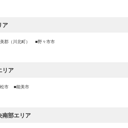
リア
美郡（川北町）
野々市市
エリア
松市
能美市
央南部エリア