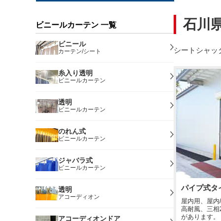
石川
ビニールカーテン 一覧
ビニール
シートシャッ
カーテン/シート
糸入り透明
ビニールカーテン
透明
ビニールカーテン
のれん式
ビニールカーテン
ジャバラ式
ビニールカーテン
パイプ式タ
透明
アコーディオン
屋内用、屋内
高耐風、三相2
があります。
アコーディオンドア