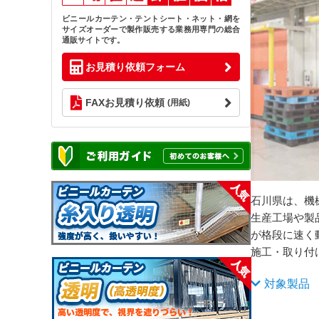
ビニールカーテン・テントシート・ネット・網を
サイズオーダーで製作販売する業務用専門の総合
通販サイトです。
お見積り依頼フォーム
FAXお見積り依頼
(用紙)
石川県は、機
生産工場や製
が格段に速く
施工・取り付
対象製品