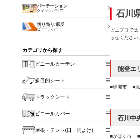
パーテーション
クイックバリア
石川
切り売り/原反
ビニールシート
ビニプロでは
らせください
カテゴリから探す
ビニールカーテン
能登エ
多目的シート
珠洲市
鳳
トラックシート
ビニールカバー
石川中
屋根・テント(日・雨よけ)
かほく市