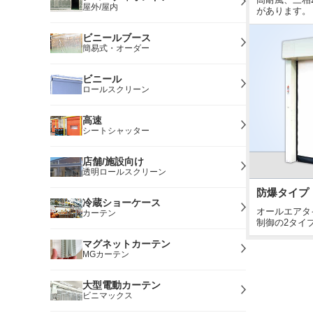
屋外/屋内
があります。
ビニールブース
簡易式・オーダー
ビニール
ロールスクリーン
高速
シートシャッター
店舗/施設向け
透明ロールスクリーン
防爆タイプ
冷蔵ショーケース
オールエアタ
カーテン
制御の2タイ
マグネットカーテン
MGカーテン
大型電動カーテン
ビニマックス