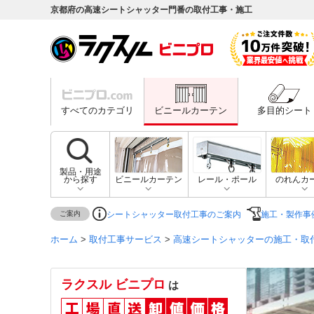
京都府の高速シートシャッター門番の取付工事・施工
すべてのカテゴリ
ビニールカーテン
多目的シート
製品・用途
から探す
ビニールカーテン
レール・ポール
のれんカ
ご案内
シートシャッター取付工事のご案内
施工・製作事
ホーム
>
取付工事サービス
>
高速シートシャッターの施工・取
ラクスル ビニプロ
は