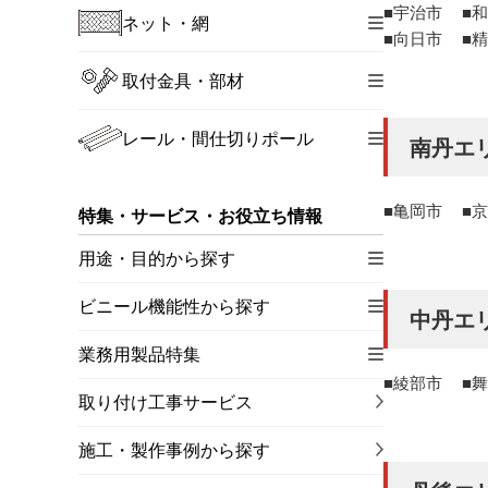
宇治市
和
ネット・網
向日市
精
取付金具・部材
レール・間仕切りポール
南丹エ
亀岡市
京
特集・サービス・お役立ち情報
用途・目的から探す
ビニール機能性から探す
中丹エ
業務用製品特集
綾部市
舞
取り付け工事サービス
施工・製作事例から探す