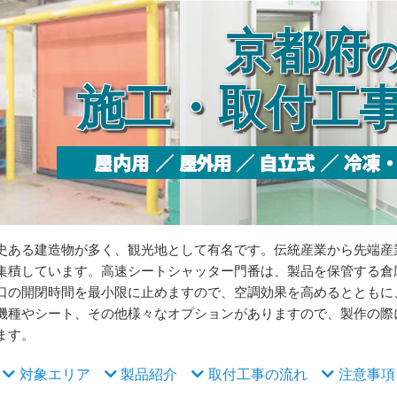
京都府
施工・取付工
史ある建造物が多く、観光地として有名です。伝統産業から先端産
集積しています。高速シートシャッター門番は、製品を保管する倉
口の開閉時間を最小限に止めますので、空調効果を高めるとともに
機種やシート、その他様々なオプションがありますので、製作の際
ます。
対象エリア
製品紹介
取付工事の流れ
注意事項