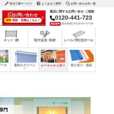
ド
取付工事サービス
よくあるご質問
お問い合わせ先一覧
製品に関するお問い合せ･ご相談
お問い合わせ
0120-441-723
で
無料
相談・見積はこちら！
[受付時間] 平日9:00〜17:00
通話無料
ネット･網
取付金具･部材
レール･間仕切ポール
ブース
屋内スクリーン
シートシャッター
切り売り・原反