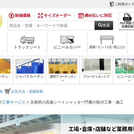
ご利用ガイ
卸値価格
サイズオーダー
締め払いに対応
FAX用紙
検索
見積依頼
トラックシート
ビニールカバー
屋根･テント(日･雨よけ)
ーテン
ジャバラカーテン
透明アコーディオン
アコーディオンドア
ビニール
例
注文方法・見積依頼
付工事サービス
> 京都府の高速シートシャッター門番の取付工事・施工