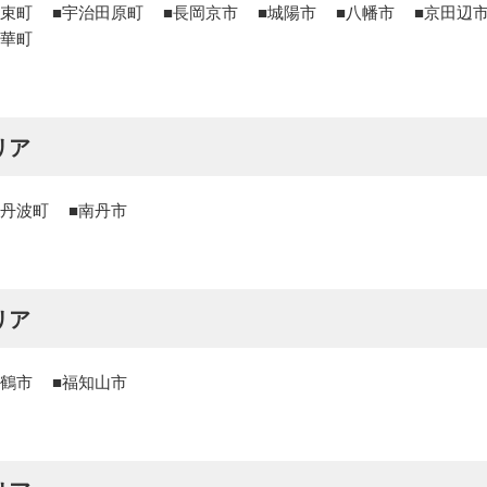
束町
宇治田原町
長岡京市
城陽市
八幡市
京田辺
華町
リア
丹波町
南丹市
リア
鶴市
福知山市