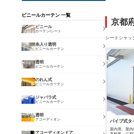
ビニールカーテン 一覧
京都
ビニール
カーテン/シート
シートシャッ
糸入り透明
ビニールカーテン
透明
ビニールカーテン
のれん式
ビニールカーテン
ジャバラ式
ビニールカーテン
透明
アコーディオン
パイプ式タ
屋内用、屋内
アコーディオンドア
高耐風、三相2