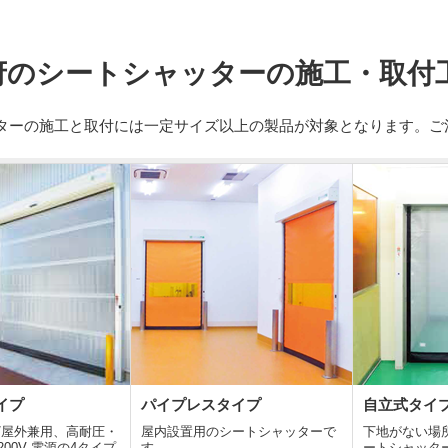
府のシートシャッターの施工・取付
ターの施工と取付には一定サイズ以上の製品が対象となります。ご
イプ
パイプレスタイプ
自立式タイ
/屋外兼用、高耐圧・
屋内設置用のシートシャッターで
下地がない場
00V 電源の4タイプ
す。
ートシャッタ