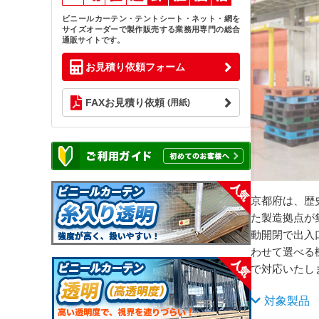
ビニールカーテン・テントシート・ネット・網を
サイズオーダーで製作販売する業務用専門の総合
通販サイトです。
お見積り依頼フォーム
FAXお見積り依頼
(用紙)
京都府は、歴
た製造拠点が
動開閉で出入
わせて選べる
で対応いたし
対象製品