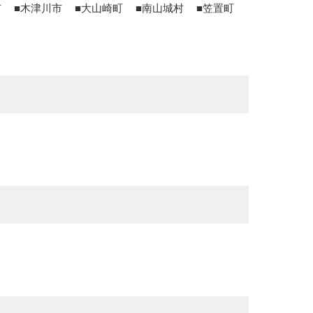
市
木津川市
大山崎町
南山城村
笠置町