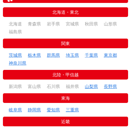
北海道・東北
回答日：2026/08/06
ネット（網）ご購入
北海道
青森県
岩手県
宮城県
秋田県
山形県
広島県
福島県
ラクスル ビニプロの商品・サービスに対す
Q
る総合的な満足度を教えてください。
関東
企業
様
非常に満足
茨城県
栃木県
群馬県
埼玉県
千葉県
東京都
納期も急いでいただき、製品の状態も良かった
神奈川県
弊社、担当者とのコミュニケーション、対
北陸・甲信越
Q
応速度はどうでしたか？
新潟県
富山県
石川県
福井県
山梨県
長野県
非常に満足
東海
親切で丁寧
岐阜県
静岡県
愛知県
三重県
近畿
回答日：2026/08/06
ビニールカーテン・間仕切り製品ご購入