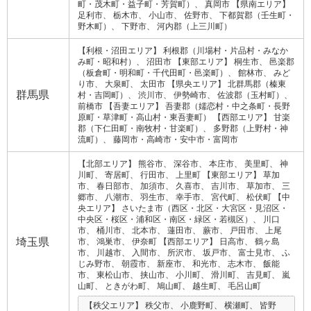
町・茂木町・益子町・芳賀町）
真岡市
【県南エリア】
足利市
栃木市
小山市
佐野市
下都賀郡（壬生町・
野木町）
下野市
河内郡（上三川町）
【利根・沼田エリア】
利根郡（川場村・片品村・みなか
み町・昭和村）
沼田市
【東部エリア】
桐生市
邑楽郡
（板倉町・明和町・千代田町・邑楽町）
館林市
みど
り市
大泉町
太田市
【県央エリア】
北群馬郡（榛東
群馬県
村・吉岡町）
渋川市
伊勢崎市
佐波郡（玉村町）
前橋市
【吾妻エリア】
吾妻郡（嬬恋村・中之条町・長野
原町・草津町・高山村・東吾妻町）
【西部エリア】
甘楽
郡（下仁田町・南牧村・甘楽町）
多野郡（上野村・神
流町）
藤岡市・高崎市・安中市・富岡市
【北部エリア】
熊谷市
深谷市
本庄市
美里町
神
川町
寄居町
行田市
上里町
【東部エリア】
草加
市
春日部市
加須市
久喜市
吉川市
草加市
三
郷市
八潮市
羽生市
幸手市
宮代町
松伏町
【中
央エリア】
さいたま市（西区・北区・大宮区・見沼区・
中央区・桜区・浦和区・南区・緑区・若槻区）
川口
市
桶川市
北本市
蓮田市
蕨市
戸田市
上尾
埼玉県
市
鴻巣市
伊奈町
【西部エリア】
日高市
鶴ヶ島
市
川越市
入間市
所沢市
坂戸市
富士見市
ふ
じみ野市
朝霞市
新座市
和光市
志木市
飯能
市
東松山市
挟山市
小川町
滑川町
吉見町
嵐
山町
ときがわ町
鳩山町
越生町
毛呂山町
【秩父エリア】
秩父市
小鹿野町
横瀬町
皆野