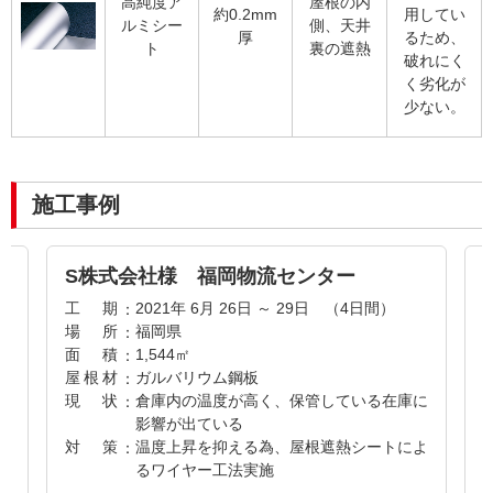
高純度ア
屋根の内
約0.2mm
用してい
ルミシー
側、天井
厚
るため、
ト
裏の遮熱
破れにく
く劣化が
少ない。
施工事例
S株式会社様 福岡物流センター
工
期
2021年 6月 26日 ～ 29日 （4日間）
場
所
福岡県
面
積
1,544㎡
屋
根
材
ガルバリウム鋼板
子
現
状
倉庫内の温度が高く、保管している在庫に
影響が出ている
の
対
策
温度上昇を抑える為、屋根遮熱シートによ
実
るワイヤー工法実施