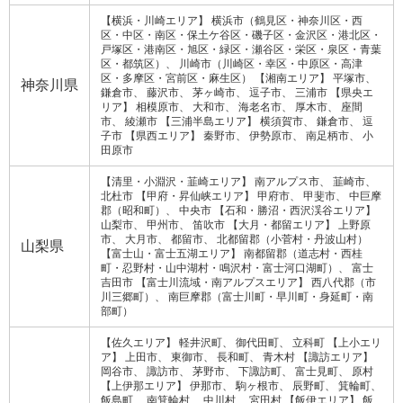
【横浜・川崎エリア】
横浜市（鶴見区・神奈川区・西
区・中区・南区・保土ケ谷区・磯子区・金沢区・港北区・
戸塚区・港南区・旭区・緑区・瀬谷区・栄区・泉区・青葉
区・都筑区）
川崎市（川崎区・幸区・中原区・高津
区・多摩区・宮前区・麻生区）
【湘南エリア】
平塚市
神奈川県
鎌倉市
藤沢市
茅ヶ崎市
逗子市
三浦市
【県央エ
リア】
相模原市
大和市
海老名市
厚木市
座間
市
綾瀬市
【三浦半島エリア】
横須賀市
鎌倉市
逗
子市
【県西エリア】
秦野市
伊勢原市
南足柄市
小
田原市
【清里・小淵沢・韮崎エリア】
南アルプス市
韮崎市
北杜市
【甲府・昇仙峡エリア】
甲府市
甲斐市
中巨摩
郡（昭和町）
中央市
【石和・勝沼・西沢渓谷エリア】
山梨市
甲州市
笛吹市
【大月・都留エリア】
上野原
市
大月市
都留市
北都留郡（小菅村・丹波山村）
山梨県
【富士山・富士五湖エリア】
南都留郡（道志村・西桂
町・忍野村・山中湖村・鳴沢村・富士河口湖町）
富士
吉田市
【富士川流域・南アルプスエリア】
西八代郡（市
川三郷町）
南巨摩郡（富士川町・早川町・身延町・南
部町）
【佐久エリア】
軽井沢町
御代田町
立科町
【上小エリ
ア】
上田市
東御市
長和町
青木村
【諏訪エリア】
岡谷市
諏訪市
茅野市
下諏訪町
富士見町
原村
【上伊那エリア】
伊那市
駒ヶ根市
辰野町
箕輪町
飯島町
南箕輪村
中川村
宮田村
【飯伊エリア】
飯