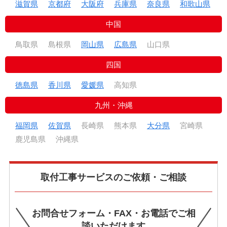
滋賀県
京都府
大阪府
兵庫県
奈良県
和歌山県
滋賀県
ラクスル ビニプロの商品・サービスに対す
Q
中国
る総合的な満足度を教えてください。
企業
鳥取県
様
島根県
岡山県
広島県
山口県
非常に満足
価格も安く品物もしっかりしているから
四国
徳島県
香川県
愛媛県
高知県
弊社、担当者とのコミュニケーション、対
Q
応速度はどうでしたか？
九州・沖縄
非常に満足
福岡県
佐賀県
長崎県
熊本県
大分県
宮崎県
見積りも早く満足です
鹿児島県
沖縄県
取付工事サービスのご依頼・ご相談
お問合せフォーム・FAX・お電話でご相
談いただけます