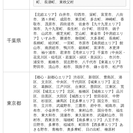
町
長瀞町
東秩父村
【北総エリア】
白井市
印西市
栄町
富里市
八街
市
酒々井町
成田市
東庄町
多古町
神崎町
香
取市
茂原市
四街道市
佐倉市
【九十九里エリア】
旭市
九十九里町
長生村
白子町
匝瑳市
銚子
市
山武市
横芝光町
芝山町
東金市
【中房総エリ
ア】
いすみ市
勝浦市
御宿町
大多喜町
長南町
千葉県
長柄町
睦沢町
一宮町
市原市
【南房総エリア】
館
山市
南房総市
鴨川市
鋸南町
富津市
木更津
市
袖ケ浦市
君津市
【湾岸エリア】
千葉市（中央区・
花見川区・稲毛区・若葉区・緑区・美浜区）
市川市
浦安市
船橋市
習志野市
八千代市
【東葛エリア】
野田市
流山市
柏市
我孫子市
鎌ヶ谷市
松戸市
【都心・副都心エリア】
渋谷区
新宿区
豊島区
港
区
文京区
中央区
千代田区
【城東エリア】
足立
区
葛飾区
江戸川区
台東区
墨田区
江東区
荒
川区
【城北エリア】
北区
板橋区
【城南エリア】
品川
区
目黒区
大田区
【城西エリア】
世田谷区
中野
区
杉並区
練馬区
【北多摩エリア】
国立市
狛江
東京都
市
立川市
武蔵野市
三鷹市
府中市
昭島市
調
布市
小金井市
小平市
東村山市
国分寺市
福生
市
東大和市
清瀬市
東久留米市
武蔵村山市
羽
村市
西東京市
瑞穂町
【南多摩エリア】
八王子市
日野市
多摩市
稲城市
町田市
【西多摩エリア】
あ
きる野市
青梅市
奥多摩町
日の出町
檜原村