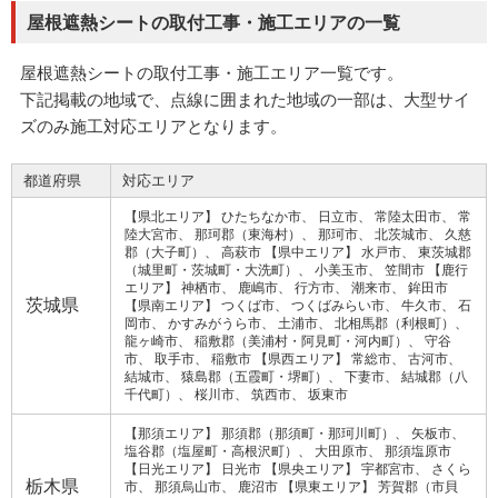
屋根遮熱シートの取付工事・施工エリアの一覧
屋根遮熱シートの取付工事・施工エリア一覧です。
下記掲載の地域で、点線に囲まれた地域の一部は、大型サイ
ズのみ施工対応エリアとなります。
都道府県
対応エリア
【県北エリア】
ひたちなか市
日立市
常陸太田市
常
陸大宮市
那珂郡（東海村）
那珂市
北茨城市
久慈
郡（大子町）
高萩市
【県中エリア】
水戸市
東茨城郡
（城里町・茨城町・大洗町）
小美玉市
笠間市
【鹿行
エリア】
神栖市
鹿嶋市
行方市
潮来市
鉾田市
茨城県
【県南エリア】
つくば市
つくばみらい市
牛久市
石
岡市
かすみがうら市
土浦市
北相馬郡（利根町）
龍ヶ崎市
稲敷郡（美浦村・阿見町・河内町）
守谷
市
取手市
稲敷市
【県西エリア】
常総市
古河市
結城市
猿島郡（五霞町・堺町）
下妻市
結城郡（八
千代町）
桜川市
筑西市
坂東市
【那須エリア】
那須郡（那須町・那珂川町）
矢板市
塩谷郡（塩屋町・高根沢町）
大田原市
那須塩原市
【日光エリア】
日光市
【県央エリア】
宇都宮市
さくら
栃木県
市
那須烏山市
鹿沼市
【県東エリア】
芳賀郡（市貝