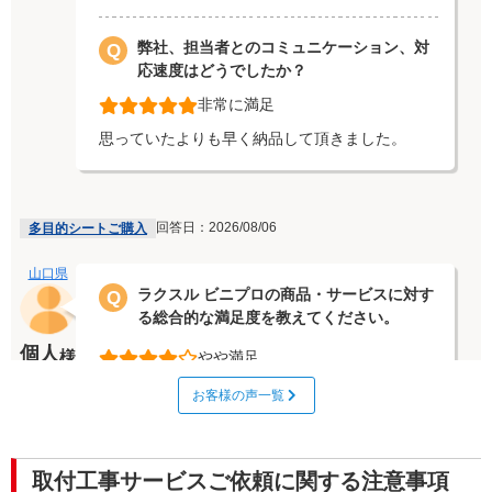
弊社、担当者とのコミュニケーション、対
Q
応速度はどうでしたか？
非常に満足
思っていたよりも早く納品して頂きました。
回答日：2026/08/06
多目的シートご購入
山口県
ラクスル ビニプロの商品・サービスに対す
Q
る総合的な満足度を教えてください。
個人
様
やや満足
普通でしょう
お客様の声一覧
弊社、担当者とのコミュニケーション、対
Q
応速度はどうでしたか？
取付工事サービスご依頼に関する注意事項