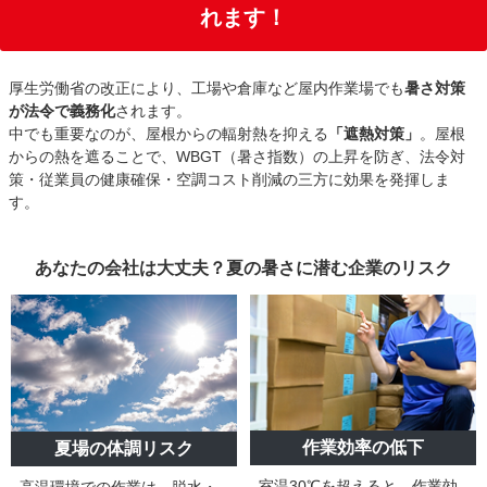
れます！
厚生労働省の改正により、工場や倉庫など屋内作業場でも
暑さ対策
が法令で義務化
されます。
中でも重要なのが、屋根からの輻射熱を抑える
「遮熱対策」
。屋根
からの熱を遮ることで、WBGT（暑さ指数）の上昇を防ぎ、法令対
策・従業員の健康確保・空調コスト削減の三方に効果を発揮しま
す。
あなたの会社は大丈夫？夏の暑さに潜む企業のリスク
作業効率の低下
夏場の体調リスク
室温30℃を超えると、作業効