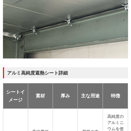
アルミ高純度遮熱シート詳細
シートイ
素材
厚み
主な用途
特徴
メージ
高純度の
アルミニ
ウムを使