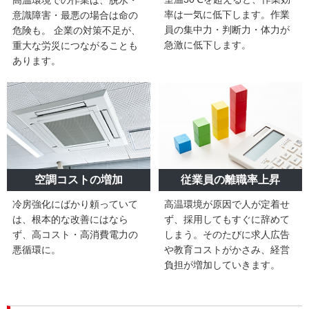
高温環境での作業は、脱水・
率は一気に低下します。作業
意識障害・最悪の場合は命の
員の集中力・判断力・体力が
危険も。 企業の対策不足が、
急激に低下します。
重大な労災につながることも
あります。
空調コストの増加
従業員の離職率上昇
冷房強化にばかり頼っていて
高温環境が原因で人が定着せ
は、根本的な改善にはなら
ず、採用してもすぐに辞めて
ず、高コスト・高消費電力の
しまう。そのたびに求人広告
悪循環に。
や教育コストがかさみ、経営
負担が増加していきます。