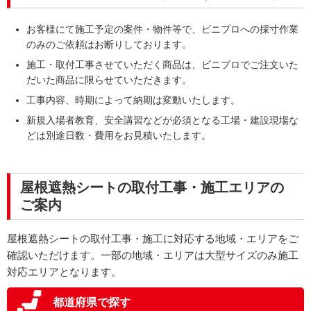
非常に満足
お客様にて施工予定の案件・物件等で、ビニプロへの採寸作業
こちらの注文を良く効いてくれた
のみのご依頼はお断りしております。
施工・取付工事させていただく商品は、ビニプロでご注文いた
だいた商品に限らせていただきます。
回答日：2026/08/06
ビニールカーテン・間仕切り製品ご購入
工事内容、時期によって納期は変動いたします。
神奈川県
新規入場者教育、安全講習などが必須となる工場・建設現場な
ラクスル ビニプロの商品・サービスに対す
Q
どは別途日数・費用をお見積いたします。
る総合的な満足度を教えてください。
企業
様
非常に満足
屋根遮熱シートの取付工事・施工エリアの
いつもスピーディに取引頂けます
ご案内
弊社、担当者とのコミュニケーション、対
Q
屋根遮熱シートの取付工事・施工に対応する地域・エリアをご
応速度はどうでしたか？
確認いただけます。一部の地域・エリアは大型サイズのみ施工
非常に満足
対応エリアとなります。
いつもスピーディです
都道府県で探す