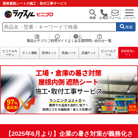
屋根遮熱シートの施工・取付工事サービス
検索
お電話
フォーム
メニュー
検索
製品カテゴリ
ご利用ガイド
よくある質問
問い合わせ一覧
ビニールカ
ビニールブ
屋根遮熱シ
テント屋根
防球ネット
高速シート
店舗テント
ーテン
ース
ート
【2025年6月より】企業の暑さ対策が義務化さ