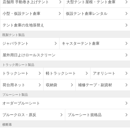
店舗用 手動巻き上げテント
大型テント屋根・テント倉庫
小型・仮設テント倉庫
仮設テント倉庫レンタル
テント倉庫の生地張替え
既製テント製品
ジャバラテント
キャスターテント倉庫
屋外用日よけロールスクリーン
トラック用シート製品
トラックシート
軽トラックシート
アオリシート
荷台用ネット
収納袋
補修テープ・副資材
ブルーシート製品
オーダーブルーシート
ブルークロス・原反
ブルーシート規格品
横断幕