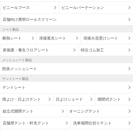
ビニールブース
ビニールパーテーション
店舗向け透明ロールスクリーン
シート製品
耐熱シート
溶接遮光シート
溶接火花受けシート
床保護・養生フロアシート
特注ゴム加工
メッシュシート製品
防炎メッシュシート
テントシート製品
テントシート
雨よけ・日よけテント
日よけシェード
開閉式テント
組立式開閉テント
オーニングテント
店舗用テント・軒先テント
洗車場間仕切りテント