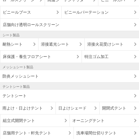
ビニールブース
ビニールパーテーション
店舗向け透明ロールスクリーン
シート製品
耐熱シート
溶接遮光シート
溶接火花受けシート
床保護・養生フロアシート
特注ゴム加工
メッシュシート製品
防炎メッシュシート
テントシート製品
テントシート
雨よけ・日よけテント
日よけシェード
開閉式テント
組立式開閉テント
オーニングテント
店舗用テント・軒先テント
洗車場間仕切りテント