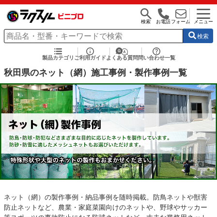
検索
お電話
フォーム
メニュー
検索
製品カテゴリ
ご利用ガイド
よくある質問
問い合わせ一覧
秋田県のネット（網）施工事例・製作事例一覧
ネット（網）の製作事例・納品事例を随時掲載。防鳥ネットや獣害
防止ネットなど、農業・家庭菜園向けのネットや、野球やサッカー