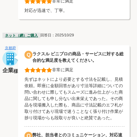
非常に満足
対応が迅速で、丁寧。
回答日：2025/10/29
ネット（網）ご購入
京都府
ラクスル ビニプロの商品・サービスに対する総
Q
合的な満足度を教えてください。
企業
非常に満足
様
先ずはネットにより必要とする寸法を記載し、見積
依頼。即座に金額回答があり寸法等詳細についての
問い合わせに際してもスムーズに進み仕上がった商
品に関しても申し分ない出来栄えであった。その商
品を現場搬入した際も、商品に寸法記載のエフ札が
取り付けてあり現場で迷うことなく張り付け作業が
捗り現場からも段取りが良いと絶賛であった。
弊社、担当者とのコミュニケーション、対応速
Q