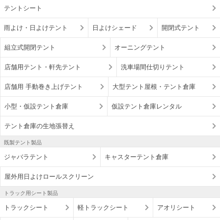
テントシート
雨よけ・日よけテント
日よけシェード
開閉式テント
組立式開閉テント
オーニングテント
店舗用テント・軒先テント
洗車場間仕切りテント
店舗用 手動巻き上げテント
大型テント屋根・テント倉庫
小型・仮設テント倉庫
仮設テント倉庫レンタル
テント倉庫の生地張替え
既製テント製品
ジャバラテント
キャスターテント倉庫
屋外用日よけロールスクリーン
トラック用シート製品
トラックシート
軽トラックシート
アオリシート