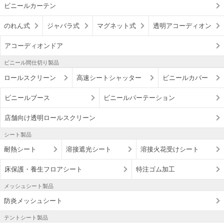
ビニールカーテン
のれん式
ジャバラ式
マグネット式
透明アコーディオン
アコーディオンドア
ビニール間仕切り製品
ロールスクリーン
高速シートシャッター
ビニールカバー
ビニールブース
ビニールパーテーション
店舗向け透明ロールスクリーン
シート製品
耐熱シート
溶接遮光シート
溶接火花受けシート
床保護・養生フロアシート
特注ゴム加工
メッシュシート製品
防炎メッシュシート
テントシート製品