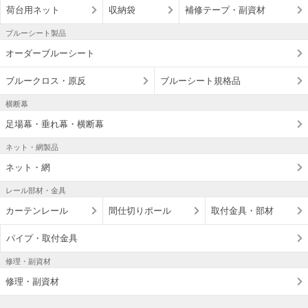
荷台用ネット
収納袋
補修テープ・副資材
ブルーシート製品
オーダーブルーシート
ブルークロス・原反
ブルーシート規格品
横断幕
足場幕・垂れ幕・横断幕
ネット・網製品
ネット・網
レール部材・金具
カーテンレール
間仕切りポール
取付金具・部材
パイプ・取付金具
修理・副資材
修理・副資材