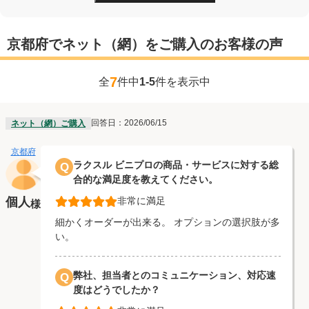
京都府でネット（網）をご購入のお客様の声
7
全
件中
1-5
件を表示中
回答日：2026/06/15
ネット（網）ご購入
京都府
ラクスル ビニプロの商品・サービスに対する総
Q
合的な満足度を教えてください。
個人
非常に満足
様
細かくオーダーが出来る。 オプションの選択肢が多
い。
弊社、担当者とのコミュニケーション、対応速
Q
度はどうでしたか？