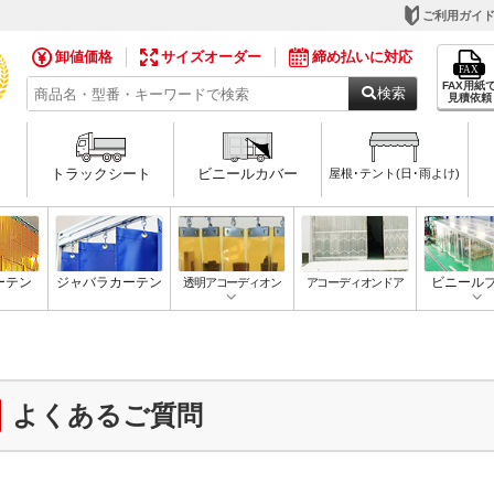
ご利用ガイ
卸値価格
サイズオーダー
締め払いに対応
FAX用紙
検索
見積依頼
トラックシート
ビニールカバー
屋根･テント(日･雨よけ)
ーテン
ジャバラカーテン
透明アコーディオン
アコーディオンドア
ビニール
よくあるご質問