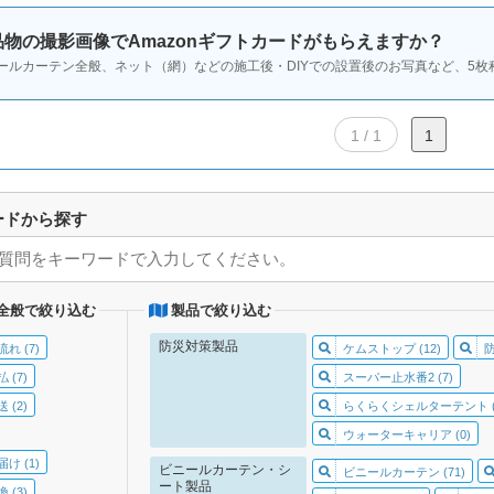
品物の撮影画像でAmazonギフトカードがもらえますか？
ールカーテン全般、ネット（網）などの施工後・DIYでの設置後のお写真など、5枚程
1 / 1
1
ードから探す
全般で絞り込む
製品で絞り込む
防災対策製品
れ (7)
ケムストップ (12)
 (7)
スーパー止水番2 (7)
 (2)
らくらくシェルターテント (
ウォーターキャリア (0)
け (1)
ビニールカーテン・シ
ビニールカーテン (71)
ート製品
 (3)