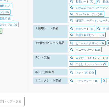
防音シート (7)
防炎
格 (10)
のれん式ビニールカーテン (1
せ (6)
ジャバラカーテン (20)
依頼 (5)
透明アコーディオンカーテン 
サンプル (2)
工業用シート製品
耐熱シート (8)
溶接遮
)
溶接火花受けシート (1)
その他のビニール製品
ビニールスクリーン (9)
ビニールブース (12)
テント製品
雨よけ・日よけテント (19)
日よけメッシュシート (3)
ネット(網)製品
ネット(網) (20)
トラックシート製品
トラックシート (5)
質問トップへ戻る