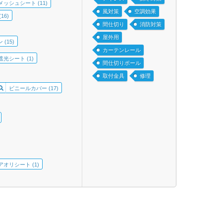
メッシュシート (11)
風対策
空調効果
6)
間仕切り
消防対策
屋外用
(15)
カーテンレール
光シート (1)
間仕切りポール
取付金具
修理
ビニールカバー (17)
アオリシート (1)