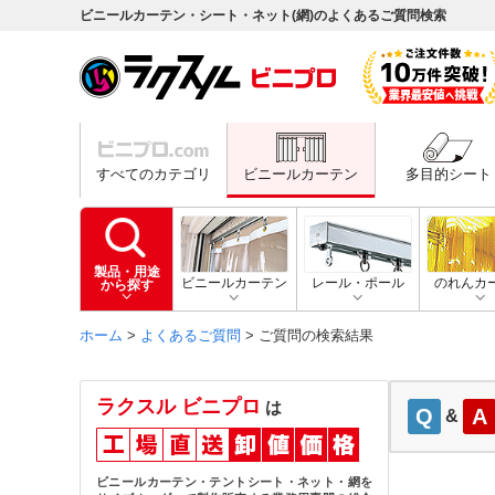
ビニールカーテン・シート・ネット(網)のよくあるご質問検索
すべてのカテゴリ
ビニールカーテン
多目的シート
製品・用途
ビニールカーテン
レール・ポール
のれんカ
から探す
ホーム
>
よくあるご質問
> ご質問の検索結果
ラクスル ビニプロ
は
Q
A
&
ビニールカーテン・テントシート・ネット・網を