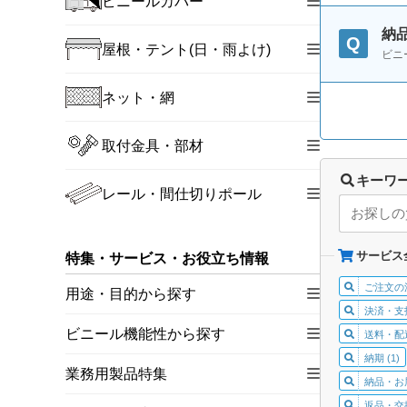
ビニールカバー
納
Q
屋根・テント(日・雨よけ)
ビニ
ネット・網
取付金具・部材
キーワ
レール・間仕切りポール
サービス
特集・サービス・お役立ち情報
ご注文の流
用途・目的から探す
決済・支払
ビニール機能性から探す
送料・配送
納期 (1)
業務用製品特集
納品・お届
返品・交換