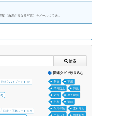
度（角度が異なる写真）をメールにて送...
検索
関連タグで絞り込む
防炎
不燃
防災組立パイプテント (9)
帯電防止
防虫
防音
屋外耐候
4)
耐寒
遮熱
耐用年数
素材厚み
防炎・不燃シート (17)
アキレス
防寒対策