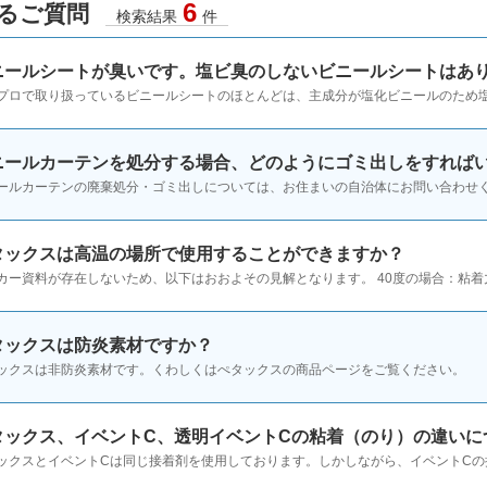
6
るご質問
検索結果
件
ニールシートが臭いです。塩ビ臭のしないビニールシートはあ
プロで取り扱っているビニールシートのほとんどは、主成分が塩化ビニールのため塩ビ
ニールカーテンを処分する場合、どのようにゴミ出しをすれば
ールカーテンの廃棄処分・ゴミ出しについては、お住まいの自治体にお問い合わせ
タックスは高温の場所で使用することができますか？
カー資料が存在しないため、以下はおおよその見解となります。 40度の場合：粘着力
タックスは防炎素材ですか？
ックスは非防炎素材です。くわしくはぺタックスの商品ページをご覧ください。
タックス、イベントC、透明イベントCの粘着（のり）の違いに
ックスとイベントCは同じ接着剤を使用しております。しかしながら、イベントCの接着