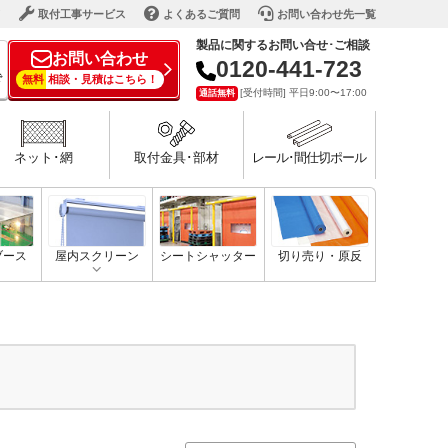
ド
取付工事サービス
よくあるご質問
お問い合わせ先一覧
製品に関するお問い合せ･ご相談
お問い合わせ
0120-441-723
で
無料
相談・見積はこちら！
[受付時間] 平日9:00〜17:00
通話無料
ネット･網
取付金具･部材
レール･間仕切ポール
ブース
屋内スクリーン
シートシャッター
切り売り・原反