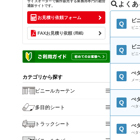
サイズオーダーで製作販売する業務用専門の総合
よくあ
通販サイトです。
お見積り依頼フォーム
ビ
Q
ビニ
FAXお見積り依頼
(用紙)
ビ
Q
ビニ
ぺ
Q
カテゴリから探す
メー
ビニールカーテン
ぺ
Q
ぺタ
多目的シート
トラックシート
ぺ
Q
ぺタ