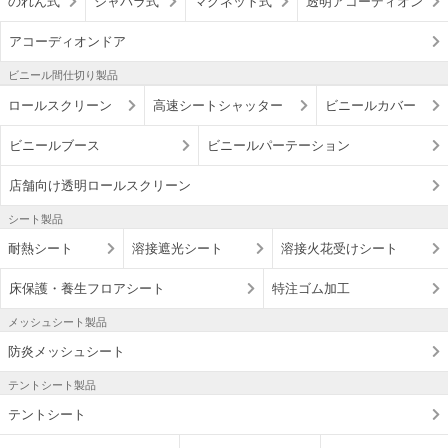
のれん式
ジャバラ式
マグネット式
透明アコーディオン
アコーディオンドア
ビニール間仕切り製品
ロールスクリーン
高速シートシャッター
ビニールカバー
ビニールブース
ビニールパーテーション
店舗向け透明ロールスクリーン
シート製品
耐熱シート
溶接遮光シート
溶接火花受けシート
床保護・養生フロアシート
特注ゴム加工
メッシュシート製品
防炎メッシュシート
テントシート製品
テントシート