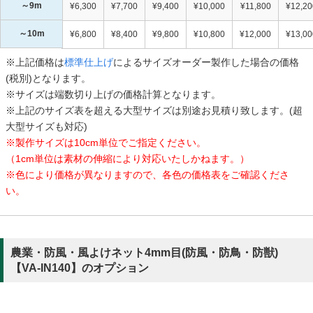
～9m
¥6,300
¥7,700
¥9,400
¥10,000
¥11,800
¥12,20
～10m
¥6,800
¥8,400
¥9,800
¥10,800
¥12,000
¥13,00
※上記価格は
標準仕上げ
によるサイズオーダー製作した場合の価格
(税別)となります。
※サイズは端数切り上げの価格計算となります。
※上記のサイズ表を超える大型サイズは別途お見積り致します。(超
大型サイズも対応)
※製作サイズは10cm単位でご指定ください。
（1cm単位は素材の伸縮により対応いたしかねます。）
※色により価格が異なりますので、各色の価格表をご確認くださ
い。
農業・防風・風よけネット4mm目(防風・防鳥・防獣)
【VA-IN140】のオプション