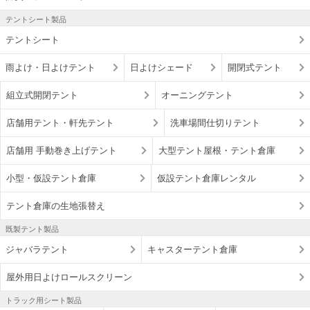
テントシート製品
テントシート
雨よけ・日よけテント
日よけシェード
開閉式テント
組立式開閉テント
オーニングテント
店舗用テント・軒先テント
洗車場間仕切りテント
店舗用 手動巻き上げテント
大型テント屋根・テント倉庫
小型・仮設テント倉庫
仮設テント倉庫レンタル
テント倉庫の生地張替え
既製テント製品
ジャバラテント
キャスターテント倉庫
屋外用日よけロールスクリーン
トラック用シート製品