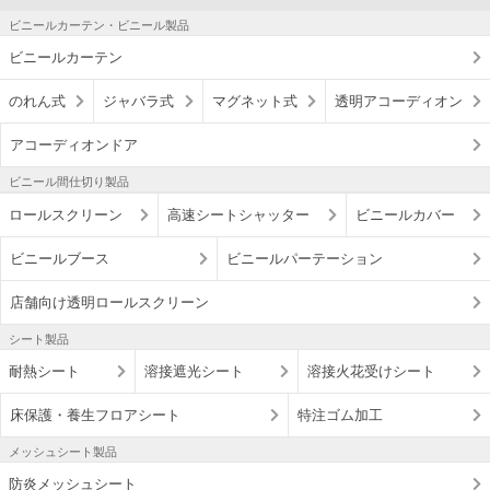
ビニールカーテン・ビニール製品
ビニールカーテン
のれん式
ジャバラ式
マグネット式
透明アコーディオン
アコーディオンドア
ビニール間仕切り製品
ロールスクリーン
高速シートシャッター
ビニールカバー
ビニールブース
ビニールパーテーション
店舗向け透明ロールスクリーン
シート製品
耐熱シート
溶接遮光シート
溶接火花受けシート
床保護・養生フロアシート
特注ゴム加工
メッシュシート製品
防炎メッシュシート