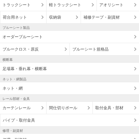
トラックシート
軽トラックシート
アオリシート
荷台用ネット
収納袋
補修テープ・副資材
ブルーシート製品
オーダーブルーシート
ブルークロス・原反
ブルーシート規格品
横断幕
足場幕・垂れ幕・横断幕
ネット・網製品
ネット・網
レール部材・金具
カーテンレール
間仕切りポール
取付金具・部材
パイプ・取付金具
修理・副資材