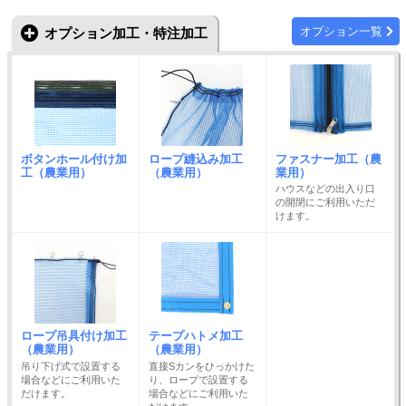
オプション一覧
オプション加工・特注加工
ボタンホール付け加
ロープ縫込み加工
ファスナー加工（農
工（農業用）
（農業用）
業用）
ハウスなどの出入り口
の開閉にご利用いただ
けます。
ロープ吊具付け加工
テープハトメ加工
（農業用）
（農業用）
吊り下げ式で設置する
直接Sカンをひっかけた
場合などにご利用いた
り、ロープで設置する
だけます。
場合などにご利用いた