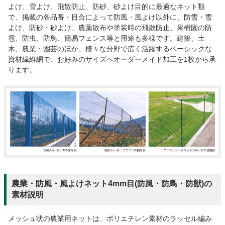
よけ、雪よけ、飛散防止、防砂、砂よけ目的に最適なネット類
で、掲載の各品番・目合によって防風・風よけ以外に、防雪・雪
よけ、防砂・砂よけ、農薬散布や塗装時の飛散防止、果樹園の防
雹、防虫、防鳥、簡易フェンス等と用途も多様です。建築、土
木、農業・園芸のほか、様々な分野で広く活躍するベーシックな
資材繊維網で、お好みのサイズへオーダーメイド加工を1枚から承
ります。
農業・防風・風よけネット4mm目(防風・防鳥・防獣)の
素材説明
メッシュ状の農業用ネットは、ポリエチレン素材のラッセル編み