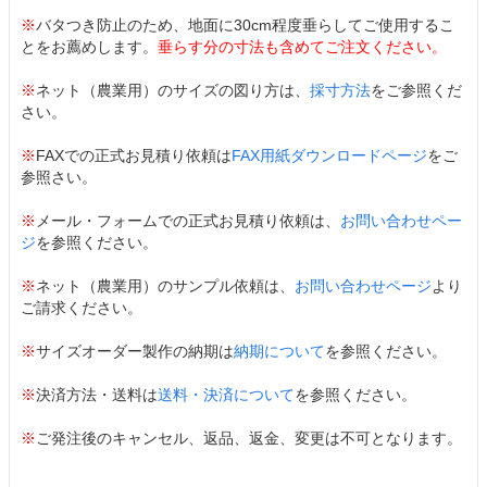
※
バタつき防止のため、地面に30cm程度垂らしてご使用するこ
とをお薦めします。
垂らす分の寸法も含めてご注文ください。
※
ネット（農業用）のサイズの図り方は、
採寸方法
をご参照くだ
さい。
※
FAXでの正式お見積り依頼は
FAX用紙ダウンロードページ
をご
参照さい。
※
メール・フォームでの正式お見積り依頼は、
お問い合わせペー
ジ
を参照ください。
※
ネット（農業用）のサンプル依頼は、
お問い合わせページ
より
ご請求ください。
※
サイズオーダー製作の納期は
納期について
を参照ください。
※
決済方法・送料は
送料・決済について
を参照ください。
※
ご発注後のキャンセル、返品、返金、変更は不可となります。