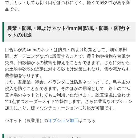
で、カットしても切り口がほつれにくく、軽くて耐久性がある商
品です。
農業・防風・風よけネット4mm目(防風・防鳥・防獣)ネ
ットの用途
目合いが約4mmのネットは防風・風よけ対策として、畑や果樹
園、ガーデニングなどに設置することで、農作物や植物を台風や
突風、飛散物からの被害を抑えることができます。さらに畑から
の土埃や砂埃の近隣に対する砂よけ対策にもなり、雪や雹からも
農作物を守ります。
また、畜産業・鶏舎、ベランダには防鳥ネットとして、鳥や虫の
侵入を防ぐことができます。そのほかの用途として、路上のごみ
置き場のネットとしてもご利用いただけます。設置環境に合わせ
て1点ずつオーダーメイドで製作します。さらに豊富なオプション
加工により、様々なシチュエーションに対応が可能です。
※ネット（農業用）の
オプション加工
はこちら