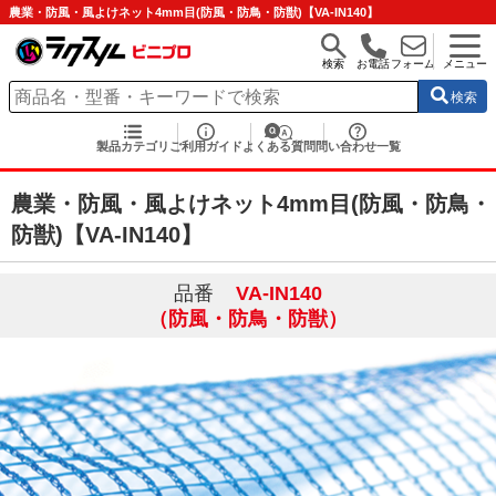
農業・防風・風よけネット4mm目(防風・防鳥・防獣)【VA-IN140】
検索
お電話
フォーム
メニュー
検索
製品カテゴリ
ご利用ガイド
よくある質問
問い合わせ一覧
農業・防風・風よけネット4mm目(防風・防鳥・
防獣)【VA-IN140】
品番
VA-IN140
（防風・防鳥・防獣）