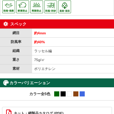
スペック
網目
約4mm
防風率
約40%
組織
ラッセル編
重さ
75g/㎡
素材
ポリエチレン
カラーバリエーション
カラー全5色
grn
blk
wht
brn
blu
ネット・網製品カタログ (PDF)