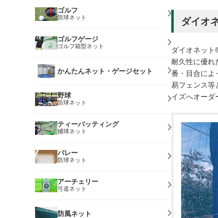
ゴルフ
防球ネット
ダイオ
ゴルフゲージ
ゴルフ箱型ネット
ダイオネット
耐久性に優れ
かんたんネット・ゲージセット
番・目合によ
易フェンス等
野球
イズへオーダ
防球ネット
ティーバッティング
捕球ネット
バレー
防球ネット
アーチェリー
弓道ネット
防風ネット