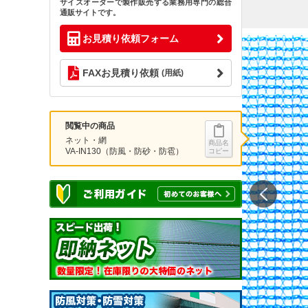
サイズオーダーで製作販売する業務用専門の総合
通販サイトです。
お見積り依頼フォーム
FAXお見積り依頼
(用紙)
閲覧中の商品
ネット・網
商品名
VA-IN130（防風・防砂・防雹）
コピー