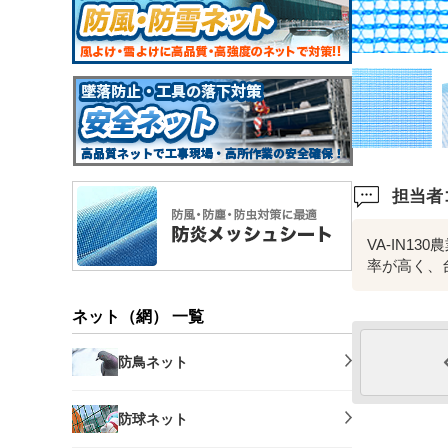
担当者
VA-IN
率が高く、
ネット（網） 一覧
防鳥ネット
防球ネット