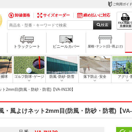
ご利用ガイ
卸値価格
サイズオーダー
締め払いに対応
FAX用紙
検索
見積依頼
トラックシート
ビニールカバー
屋根･テント(日･雨よけ)
･捕球
ゴルフ防球･ゲージ
防風･防砂･防雪
落下防止･安全
アグリ･
2mm目(防風・防砂・防雹)【VA-IN130】
・風よけネット2mm目(防風・防砂・防雹)【VA-I