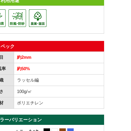
ご利用用途
スペック
目
約2mm
風率
約50%
織
ラッセル編
さ
100g/㎡
材
ポリエチレン
ラーバリエーション
blk
wht
brn
blu