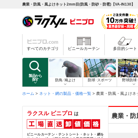
農業・防風・風よけネット2mm目(防風・防砂・防雹)【VA-IN130】
すべてのカテゴリ
ビニールカーテン
多目的シート
製品から
探す
防鳥･鳩よけ
防球･スポーツ
野球防球
ホーム
>
ネット・網の製品・価格一覧
> 農業・防風・風よけネット
ラクスル ビニプロ
は
農業・防風
ビニールカーテン・テントシート・ネット・網を