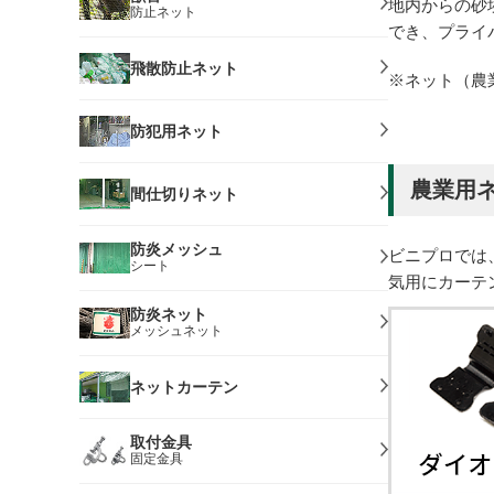
地内からの砂
防止ネット
でき、プライ
飛散防止ネット
※ネット（農
防犯用ネット
農業用
間仕切りネット
防炎メッシュ
ビニプロでは
シート
気用にカーテ
防炎ネット
メッシュネット
ネットカーテン
取付金具
固定金具