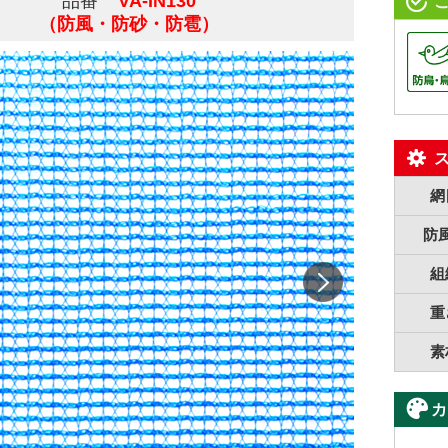
品番
VA-IN130
（防風・防砂・防雹）
網
防
組
重
素
カ