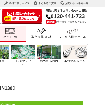
ド
取付工事サービス
よくあるご質問
お問い合わせ先一覧
製品に関するお問い合せ･ご相談
お問い合わせ
0120-441-723
で
無料
相談・見積はこちら！
[受付時間] 平日9:00〜17:00
通話無料
ネット･網
取付金具･部材
レール･間仕切ポール
獣害
ゴミ飛散防止
業務用･多目的
取付金具･レール
N130】