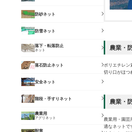
防砂ネット
防雪ネット
落下・転落防止
農業・防
ネット
ポリエチレン
落石防止ネット
切り口がほつ
安全ネット
階段・手すりネット
農業・防
農業用
アグリネット
農業用・園芸
適なネットで
獣害