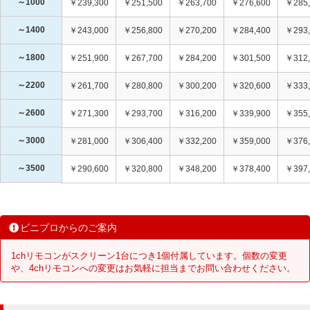
～1000
￥239,300
￥251,500
￥263,700
￥276,600
￥285,
～1400
￥243,000
￥256,800
￥270,200
￥284,400
￥293,
～1800
￥251,900
￥267,700
￥284,200
￥301,500
￥312,
～2200
￥261,700
￥280,800
￥300,200
￥320,600
￥333,
～2600
￥271,300
￥293,700
￥316,200
￥339,900
￥355,
～3000
￥281,000
￥306,400
￥332,200
￥359,000
￥376,
～3500
￥290,600
￥320,800
￥348,200
￥378,400
￥397,
ビニプロからのご案内
1chリモコンがスクリーン1台につき1個付属しています。個数の変更
や、4chリモコンへの変更はお気軽に担当までお問い合わせください。