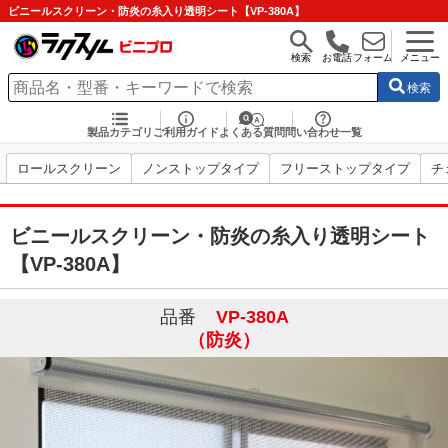
ビニールスクリーン・防炎の糸入り透明シート【VP-380A】
検索
お電話
フォーム
メニュー
検索
製品カテゴリ
ご利用ガイド
よくある質問
問い合わせ一覧
ロールスクリーン
ノンストップタイプ
フリーストップタイプ
チ
ビニールスクリーン・防炎の糸入り透明シート
【VP-380A】
品番
VP-380A
（防炎）