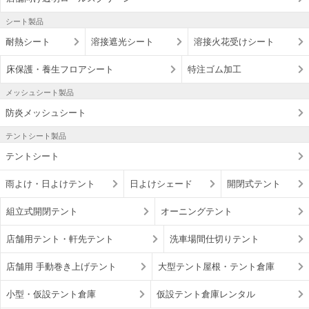
シート製品
耐熱シート
溶接遮光シート
溶接火花受けシート
床保護・養生フロアシート
特注ゴム加工
メッシュシート製品
防炎メッシュシート
テントシート製品
テントシート
雨よけ・日よけテント
日よけシェード
開閉式テント
組立式開閉テント
オーニングテント
店舗用テント・軒先テント
洗車場間仕切りテント
店舗用 手動巻き上げテント
大型テント屋根・テント倉庫
小型・仮設テント倉庫
仮設テント倉庫レンタル