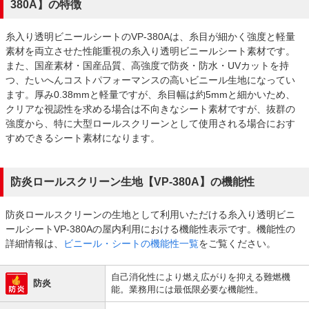
380A】の特徴
糸入り透明ビニールシートのVP-380Aは、糸目が細かく強度と軽量
素材を両立させた性能重視の糸入り透明ビニールシート素材です。
また、国産素材・国産品質、高強度で防炎・防水・UVカットを持
つ、たいへんコストパフォーマンスの高いビニール生地になってい
ます。厚み0.38mmと軽量ですが、糸目幅は約5mmと細かいため、
クリアな視認性を求める場合は不向きなシート素材ですが、抜群の
強度から、特に大型ロールスクリーンとして使用される場合におす
すめできるシート素材になります。
防炎ロールスクリーン生地【VP-380A】の機能性
防炎ロールスクリーンの生地として利用いただける糸入り透明ビニ
ールシートVP-380Aの屋内利用における機能性表示です。機能性の
詳細情報は、
ビニール・シートの機能性一覧
をご覧ください。
自己消化性により燃え広がりを抑える難燃機
防炎
能。業務用には最低限必要な機能性。