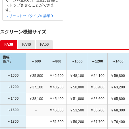
リーンを止めたい位置に自由に
ストップさせることができま
す。
フリーストップタイプの詳細
スクリーン機械サイズ
FA38
FA40
FA50
横幅→
～600
～800
～1000
～1200
～1400
高さ↓
～1000
￥35,800
￥42,600
￥48,100
￥54,100
￥59,800
～1200
￥37,100
￥43,900
￥50,000
￥56,400
￥63,200
～1400
￥38,100
￥45,400
￥51,800
￥58,600
￥65,800
～1600
-
￥46,600
￥53,500
￥60,700
￥68,300
～1800
-
￥51,300
￥59,200
￥67,700
￥76,400