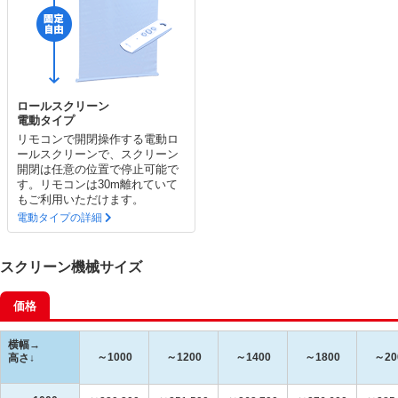
ロールスクリーン
電動タイプ
リモコンで開閉操作する電動ロ
ールスクリーンで、スクリーン
開閉は任意の位置で停止可能で
す。リモコンは30m離れていて
もご利用いただけます。
電動タイプの詳細
スクリーン機械サイズ
価格
横幅→
～1000
～1200
～1400
～1800
～20
高さ↓