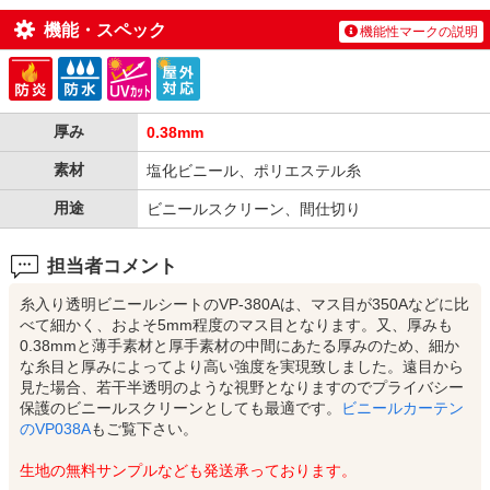
機能・スペック
機能性マークの説明
厚み
0.38mm
素材
塩化ビニール、ポリエステル糸
用途
ビニールスクリーン、間仕切り
担当者コメント
糸入り透明ビニールシートのVP-380Aは、マス目が350Aなどに比
べて細かく、およそ5mm程度のマス目となります。又、厚みも
0.38mmと薄手素材と厚手素材の中間にあたる厚みのため、細か
な糸目と厚みによってより高い強度を実現致しました。遠目から
見た場合、若干半透明のような視野となりますのでプライバシー
保護のビニールスクリーンとしても最適です。
ビニールカーテン
のVP038A
もご覧下さい。
生地の無料サンプルなども発送承っております。