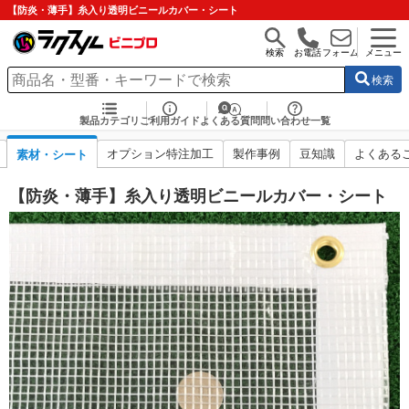
【防炎・薄手】糸入り透明ビニールカバー・シート
検索
お電話
フォーム
メニュー
検索
製品カテゴリ
ご利用ガイド
よくある質問
問い合わせ一覧
オプション特注加工
製作事例
豆知識
よくある
素材・シート
【防炎・薄手】糸入り透明ビニールカバー・シート