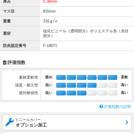
厚み
0.38mm
マス目
約5mm
重量
316ｇ/㎡
塩化ビニール（透明部分）ポリエステル糸（糸目
素材
部分）
防炎認定番号
F-18071
評価指数
素材柔軟性
硬め
柔軟
強度・耐久性
低い
高い
屋外耐候性
低い
高い
評価指数の説明
ビニールカバー
オプション加工