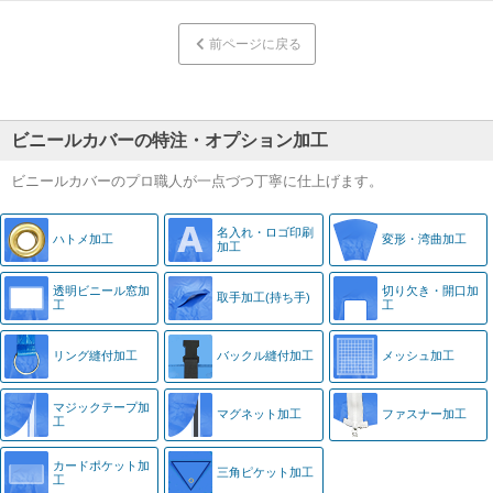
前ページに戻る
ビニールカバーの特注・オプション加工
ビニールカバーのプロ職人が一点づつ丁寧に仕上げます。
名入れ・
ロゴ印刷
ハトメ加工
変形・湾曲加工
加工
透明ビニール窓
加
切り欠き・
開口加
取手加工
(持ち手)
工
工
リング縫付加工
バックル縫付加工
メッシュ加工
マジック
テープ加
マグネット加工
ファスナー加工
工
カード
ポケット加
三角ピケット加工
工