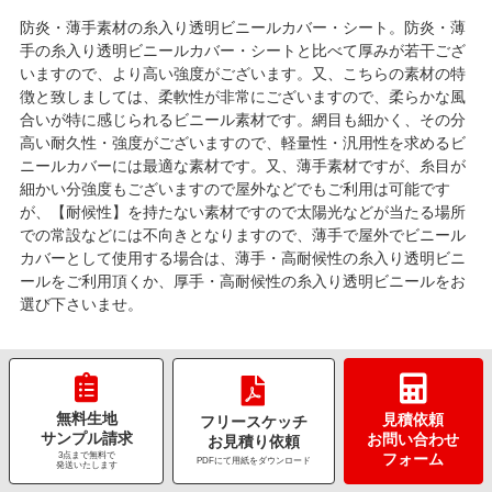
防炎・薄手素材の糸入り透明ビニールカバー・シート。防炎・薄
手の糸入り透明ビニールカバー・シートと比べて厚みが若干ござ
いますので、より高い強度がございます。又、こちらの素材の特
徴と致しましては、柔軟性が非常にございますので、柔らかな風
合いが特に感じられるビニール素材です。網目も細かく、その分
高い耐久性・強度がございますので、軽量性・汎用性を求めるビ
ニールカバーには最適な素材です。又、薄手素材ですが、糸目が
細かい分強度もございますので屋外などでもご利用は可能です
が、【耐候性】を持たない素材ですので太陽光などが当たる場所
での常設などには不向きとなりますので、薄手で屋外でビニール
カバーとして使用する場合は、薄手・高耐候性の糸入り透明ビニ
ールをご利用頂くか、厚手・高耐候性の糸入り透明ビニールをお
選び下さいませ。
無料生地
見積依頼
フリースケッチ
サンプル請求
お問い合わせ
お見積り依頼
3点まで無料で
フォーム
PDFにて用紙をダウンロード
発送いたします