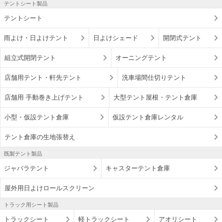
テントシート製品
テントシート
雨よけ・日よけテント
日よけシェード
開閉式テント
組立式開閉テント
オーニングテント
店舗用テント・軒先テント
洗車場間仕切りテント
店舗用 手動巻き上げテント
大型テント屋根・テント倉庫
小型・仮設テント倉庫
仮設テント倉庫レンタル
テント倉庫の生地張替え
既製テント製品
ジャバラテント
キャスターテント倉庫
屋外用日よけロールスクリーン
トラック用シート製品
トラックシート
軽トラックシート
アオリシート