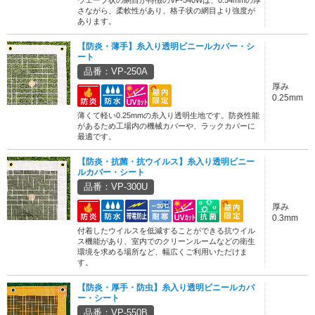
ウェーブ状の網目が特徴のVP-540Wは、0.54mmの厚
さながら、柔軟性があり、格子状の網目より強度が
あります。
【防炎・薄手】糸入り透明ビニールカバー・シ
ート
品番：VP-250A
厚み
0.25mm
薄くて軽い0.25mmの糸入り透明生地です。防炎性能
があるため工場内の機械カバーや、ラックカバーに
最適です。
【防炎・抗菌・抗ウイルス】糸入り透明ビニー
ルカバー・シート
品番：VP-300U
厚み
0.3mm
付着したウイルスを低減することができる抗ウイル
ス機能があり、室内でのクリーンルームなどの衛生
環境を求める場所など、幅広くご利用いただけま
す。
【防炎・厚手・防虫】糸入り透明ビニールカバ
ー・シート
品番：VP-550B