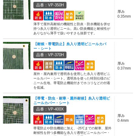
品番：VP-350H
厚み
0.35mm
薄手で屋外高耐候の機能性と防炎・防水機能を併せ
持つ糸入り透明ビニール。高い防炎機能と耐候性が
ありながら薄手で扱いやすさも抜群です。
【耐候・帯電防止】糸入り透明ビニールカバ
ー・シート
品番：VP-370H
厚み
0.37mm
屋外・屋内兼用で透明糸を使用した糸入り透明ビニ
ールカバー・シート。透明糸を使った特別仕様のビ
ニール生地、帯電防止機能付きでホコリなどの付着
を低減。
【帯電・防虫・耐寒・屋外耐候】糸入り透明ビ
ニールカバー・シート
品番：VP-400X
厚み
0.4mm
帯電防止や防虫機能に加え、-25℃までの耐寒、屋外
耐候性を持つ多機能な糸入り透明ビニールカバー・