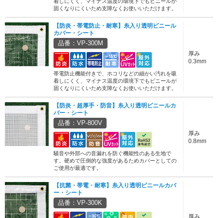
着しにくく、マイナス温度の環境下でもビニールが
固くなりにくいため支障なくお使いいただけます。
【防炎・帯電防止・耐寒】糸入り透明ビニール
カバー・シート
品番：VP-300M
厚み
0.3mm
帯電防止機能付きで、ホコリなどの細かい汚れを吸
着しにくく、マイナス温度の環境下でもビニールが
固くなりにくいため支障なくお使いいただけます。
【防炎・超厚手・防音】糸入り透明ビニールカ
バー・シート
品番：VP-800V
厚み
0.8mm
騒音や外部への音漏れを防ぐ機能性のある生地で
す。硬めで圧倒的な強度があるためカバーとしての
ご使用が最適です。
【抗菌・帯電・耐寒】糸入り透明ビニールカバ
ー・シート
品番：VP-300K
厚み