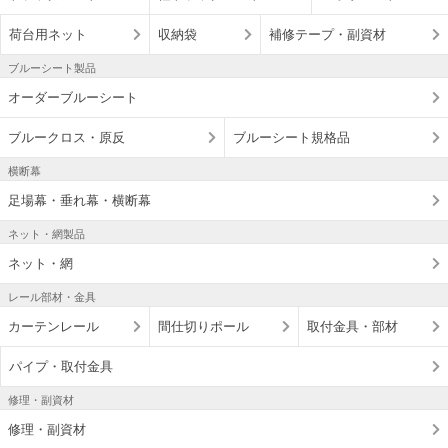
荷台用ネット
収納袋
補修テープ・副資材
ブルーシート製品
オーダーブルーシート
ブルークロス・原反
ブルーシート規格品
横断幕
足場幕・垂れ幕・横断幕
ネット・網製品
ネット・網
レール部材・金具
カーテンレール
間仕切りポール
取付金具・部材
パイプ・取付金具
修理・副資材
修理・副資材