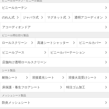
ビニールカーテン・ビニール製品
ビニールカーテン
のれん式
ジャバラ式
マグネット式
透明アコーディオン
アコーディオンドア
ビニール間仕切り製品
ロールスクリーン
高速シートシャッター
ビニールカバー
ビニールブース
ビニールパーテーション
店舗向け透明ロールスクリーン
シート製品
耐熱シート
溶接遮光シート
溶接火花受けシート
床保護・養生フロアシート
特注ゴム加工
メッシュシート製品
防炎メッシュシート