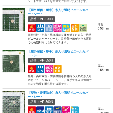
シートです。様々な用途でご利用いただけます。
【屋外耐候・耐寒】糸入り透明ビニールカバ
ー・シート
品番：VP-530H
厚み
0.53mm
高耐候性・耐寒・防炎機能を兼ね備えた糸入り透明
ビニールカバー・シート。常時紫外線があたる屋外
での長期利用にも対応できます。
【屋外耐候・厚手】糸入り透明ビニールカバ
ー・シート
品番：VP-550H
厚み
0.55mm
屋外・高耐候性・防炎機能を併せ持つ人気の糸入り
透明ビニールカバー・シート。厚手で糸入り透明で
すので強度も耐久性も抜群です。
【梨地・帯電防止】糸入り透明ビニールカバ
ー・シート
品番：VP-360N
厚み