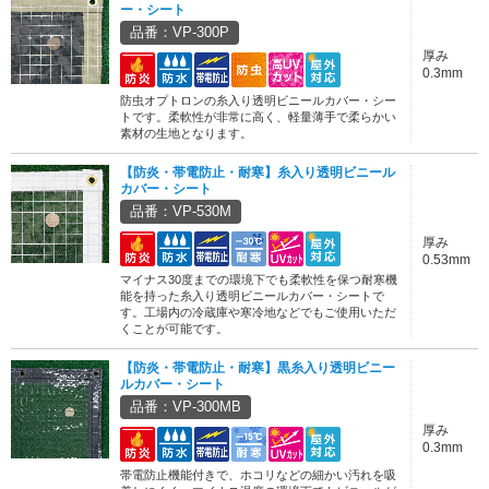
ー・シート
品番：VP-300P
厚み
0.3mm
防虫オプトロンの糸入り透明ビニールカバー・シー
トです。柔軟性が非常に高く、軽量薄手で柔らかい
素材の生地となります。
【防炎・帯電防止・耐寒】糸入り透明ビニール
カバー・シート
品番：VP-530M
厚み
0.53mm
マイナス30度までの環境下でも柔軟性を保つ耐寒機
能を持った糸入り透明ビニールカバー・シートで
す。工場内の冷蔵庫や寒冷地などでもご使用いただ
くことが可能です。
【防炎・帯電防止・耐寒】黒糸入り透明ビニー
ルカバー・シート
品番：VP-300MB
厚み
0.3mm
帯電防止機能付きで、ホコリなどの細かい汚れを吸