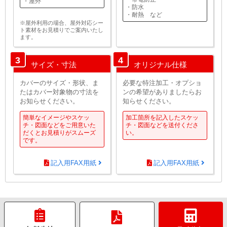
・屋外
・防水
・耐熱 など
※屋外利用の場合、屋外対応シー
ト素材をお見積りでご案内いたし
ます。
3
4
サイズ・寸法
オリジナル仕様
カバーのサイズ・形状、ま
必要な特注加工・オプショ
たはカバー対象物の寸法を
ンの希望がありましたらお
お知らせください。
知らせください。
簡単なイメージやスケッ
加工箇所を記入したスケッ
チ・図面などをご用意いた
チ・図面などを送付くださ
だくとお見積りがスムーズ
い。
です。
記入用FAX用紙
記入用FAX用紙