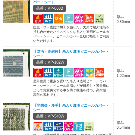
バー・シート
品番：VP-860B
厚み
0.86mm
防虫・フッ素防汚加工を施した、丈夫で耐久性能を
持ち合わせたハイスペックな糸入り透明ビニールカ
バー・シート。ビニールカバー全般に幅広くご利用
いただけます。
【防汚・高耐候】糸入り透明ビニールカバー・
シート
品番：VP-102W
厚み
1.02mm
屋外使用に重点を置いた糸入り透明ビニールカバ
ー・シート。ビニール樹脂などが日差し・紫外線に
よって黄変劣化する事を防ぐ機能を持つ、高耐候・
高耐久素材です。
【非防炎・厚手】糸入り透明ビニールカバー・
シート
品番：VP-540W
厚み
0.54mm