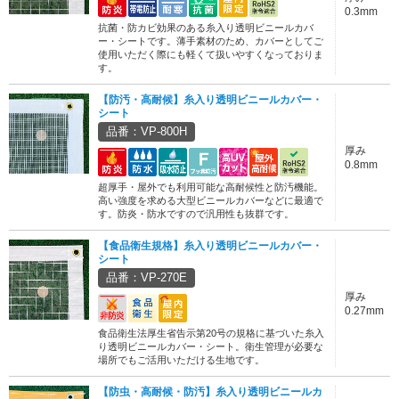
0.3mm
抗菌・防カビ効果のある糸入り透明ビニールカバ
ー・シートです。薄手素材のため、カバーとしてご
使用いただく際にも軽くて扱いやすくなっておりま
す。
【防汚・高耐候】糸入り透明ビニールカバー・
シート
品番：VP-800H
厚み
0.8mm
超厚手・屋外でも利用可能な高耐候性と防汚機能。
高い強度を求める大型ビニールカバーなどに最適で
す。防炎・防水ですので汎用性も抜群です。
【食品衛生規格】糸入り透明ビニールカバー・
シート
品番：VP-270E
厚み
0.27mm
食品衛生法厚生省告示第20号の規格に基づいた糸入
り透明ビニールカバー・シート。衛生管理が必要な
場所でもご活用いただける生地です。
【防虫・高耐候・防汚】糸入り透明ビニールカ