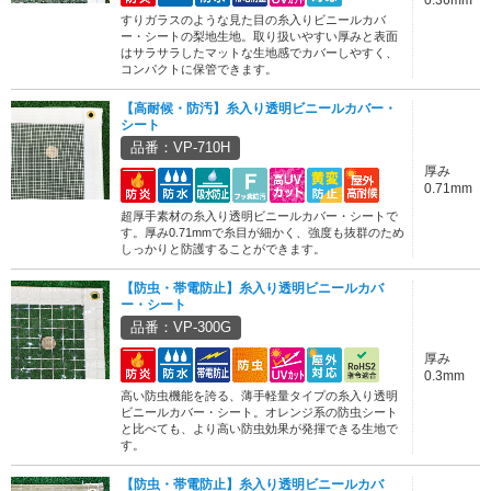
0.36mm
すりガラスのような見た目の糸入りビニールカバ
ー・シートの梨地生地。取り扱いやすい厚みと表面
はサラサラしたマットな生地感でカバーしやすく、
コンパクトに保管できます。
【高耐候・防汚】糸入り透明ビニールカバー・
シート
品番：VP-710H
厚み
0.71mm
超厚手素材の糸入り透明ビニールカバー・シートで
す。厚み0.71mmで糸目が細かく、強度も抜群のため
しっかりと防護することができます。
【防虫・帯電防止】糸入り透明ビニールカバ
ー・シート
品番：VP-300G
厚み
0.3mm
高い防虫機能を誇る、薄手軽量タイプの糸入り透明
ビニールカバー・シート。オレンジ系の防虫シート
と比べても、より高い防虫効果が発揮できる生地で
す。
【防虫・帯電防止】糸入り透明ビニールカバ