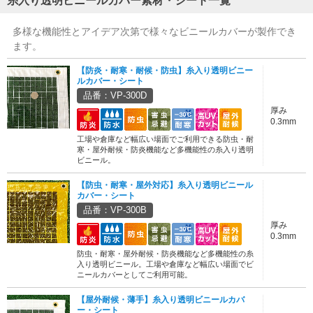
糸入り透明ビニールカバー素材・シート一覧
多様な機能性とアイデア次第で様々なビニールカバーが製作でき
ます。
【防炎・耐寒・耐候・防虫】糸入り透明ビニー
ルカバー・シート
品番：VP-300D
厚み
0.3mm
工場や倉庫など幅広い場面でご利用できる防虫・耐
寒・屋外耐候・防炎機能など多機能性の糸入り透明
ビニール。
【防虫・耐寒・屋外対応】糸入り透明ビニール
カバー・シート
品番：VP-300B
厚み
0.3mm
防虫・耐寒・屋外耐候・防炎機能など多機能性の糸
入り透明ビニール。工場や倉庫など幅広い場面でビ
ニールカバーとしてご利用可能。
【屋外耐候・薄手】糸入り透明ビニールカバ
ー・シート