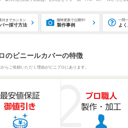
真付きでカンタン
随時更新で公開中!
一問一
バー採寸方法
製作事例
よく
ロのビニールカバーの特徴
様からご依頼いただく理由がビニプロにあります。