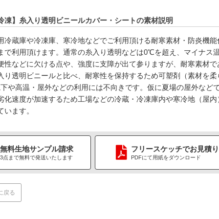
冷凍】糸入り透明ビニールカバー・シートの素材説明
用冷蔵庫や冷凍庫、寒冷地などでご利用頂ける耐寒素材・防炎機能
下まで利用頂けます。通常の糸入り透明などは0℃を超え、マイナス
便性などに欠ける点や、強度に支障が出て参りますが、耐寒素材で
入り透明ビニールと比べ、耐寒性を保持するため可塑剤（素材を柔
境下や高温・屋外などの利用には不向きです。仮に夏場の屋外など
劣化速度が加速するため工場などの冷蔵・冷凍庫内や寒冷地（屋内
ています。
無料生地
サンプル請求
フリースケッチ
で
お見積り
3点まで無料で
発送いたします
PDFにて用紙をダウンロード
に戻る