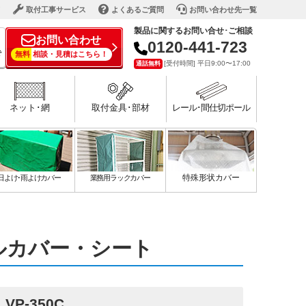
ド
取付工事サービス
よくあるご質問
お問い合わせ先一覧
製品に関するお問い合せ･ご相談
お問い合わせ
0120-441-723
で
無料
相談・見積はこちら！
[受付時間] 平日9:00〜17:00
通話無料
ネット･網
取付金具･部材
レール･間仕切ポール
日よけ･雨よけカバー
業務用ラックカバー
特殊形状カバー
ルカバー・シート
VP-350C