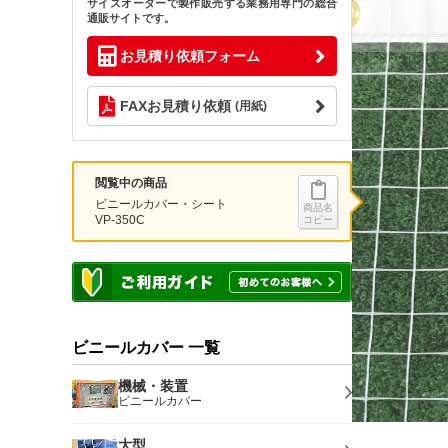
サイズオーダーで製作販売する業務用専門の総合
通販サイトです。
お見積り依頼フォーム
FAXお見積り依頼
(用紙)
閲覧中の商品
ビニールカバー・シート
商品名
VP-350C
コピー
ビニールカバー 一覧
機械・装置
ビニールカバー
大型