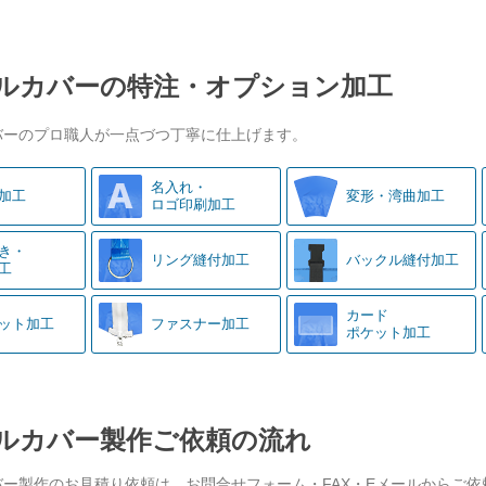
ルカバーの特注・オプション加工
バーのプロ職人が一点づつ丁寧に仕上げます。
名入れ・
加工
変形・湾曲加工
ロゴ印刷加工
き・
リング縫付加工
バックル縫付加工
工
カード
ット加工
ファスナー加工
ポケット加工
ルカバー製作ご依頼の流れ
バー製作のお見積り依頼は、お問合せフォーム・FAX・Eメールからご依