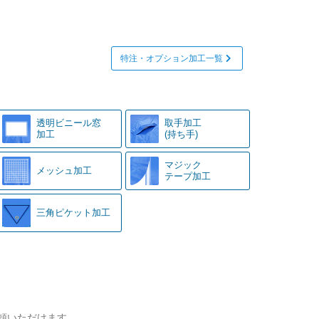
特注・オプション加工一覧
透明ビニール窓
取手加工
加工
(持ち手)
マジック
メッシュ加工
テープ加工
三角ピケット加工
頼いただけます。