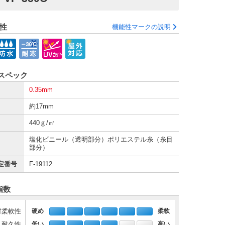
性
機能性マークの説明
スペック
0.35mm
約17mm
440ｇ/㎡
塩化ビニール（透明部分）ポリエステル糸（糸目
部分）
定番号
F-19112
指数
材柔軟性
硬め
柔軟
・耐久性
低い
高い