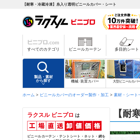
【耐寒・冷蔵冷凍】糸入り透明ビニールカバー・シート
すべてのカテゴリ
ビニールカーテン
多目的シート
製品・素材
から探す
機械･装置カバー
大型ビニールカバ
ホーム
>
ビニールカバーのオーダー製作・加工
>
素材・シート
【耐
ラクスル ビニプロ
は
ビニールカーテン・テントシート・ネット・網を