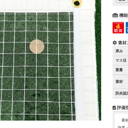
機能
素材
厚み
マス目
重量
素材
防炎認
評価
素
強度