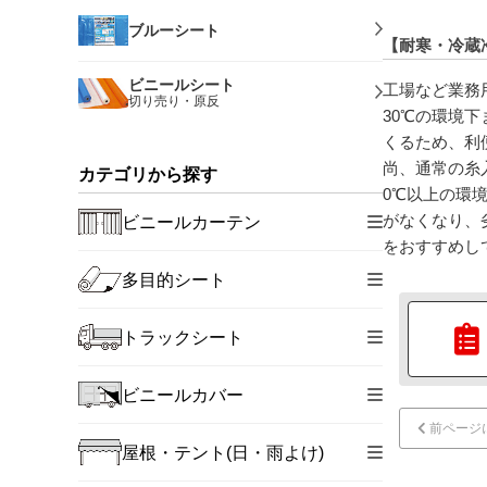
ブルーシート
【耐寒・冷蔵
ビニールシート
工場など業務
切り売り・原反
30℃の環境
くるため、利
尚、通常の糸
カテゴリから探す
0℃以上の環
がなくなり、
ビニールカーテン
をおすすめし
多目的シート
トラックシート
ビニールカバー
前ページ
屋根・テント(日・雨よけ)