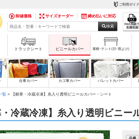
ご利用ガイ
卸値価格
サイズオーダー
締め払いに対応
FAX用紙
検索
見積依頼
トラックシート
ビニールカバー
屋根･テント(日･雨よけ)
ー
台車カバー
カゴ車カバー
パレットカバー
一覧
> 【耐寒・冷蔵冷凍】糸入り透明ビニールカバー・シート
寒・冷蔵冷凍】糸入り透明ビニー
品番