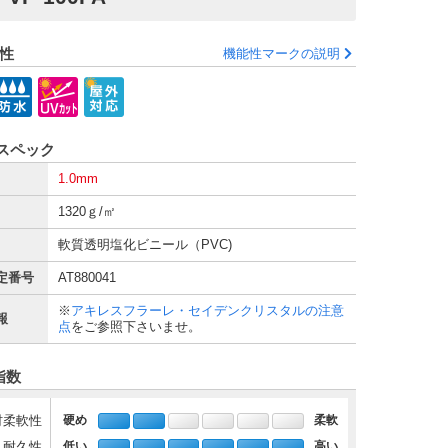
性
機能性マークの説明
スペック
1.0mm
1320ｇ/㎡
軟質透明塩化ビニール（PVC)
定番号
AT880041
※
アキレスフラーレ・セイデンクリスタルの注意
報
点
をご参照下さいませ。
指数
材柔軟性
硬め
柔軟
・耐久性
低い
高い