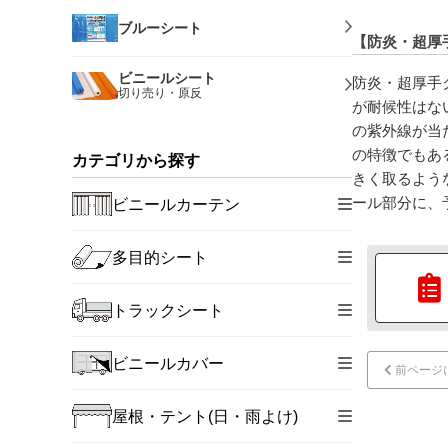
ブルーシート
【防炎・超厚
ビニールシート
防炎・超厚手
切り売り・原反
が耐候性はな
の紫外線が当
の特徴でもあ
カテゴリから探す
きく取るよう
ール部分に、
ビニールカーテン
多目的シート
トラックシート
ビニールカバー
前ページ
屋根・テント(日・雨よけ)