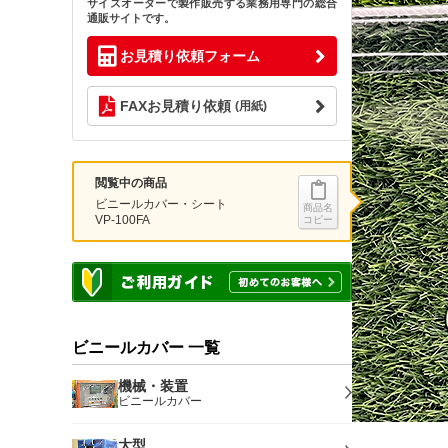
サイズオーダーで製作販売する業務用専門の総合
通販サイトです。
お見積り依頼フォーム
FAXお見積り依頼
(用紙)
閲覧中の商品
ビニールカバー・シート
商品名
VP-100FA
コピー
ビニールカバー 一覧
機械・装置
ビニールカバー
大型