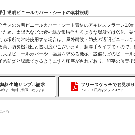
手】透明ビニールカバー・シートの素材説明
クラスの透明ビニールカバー・シート素材のアキレスフラーレ1.0
いため、太陽光などの紫外線が常時当たるような場所では劣化・硬
たる場所で常時使用する場合は、屋外耐候・防炎の透明ビニールな
る高い防炎機能性と透明度がございます。超厚手タイプですので、
な大型ビニールカバーや、強度を求める機械・設備などのビニール
予め防炎と認識できるようにする印字がされており、印字の位置指
無料生地
サンプル請求
フリースケッチ
で
お見積り
3点まで無料で
発送いたします
PDFにて用紙をダウンロード
に戻る