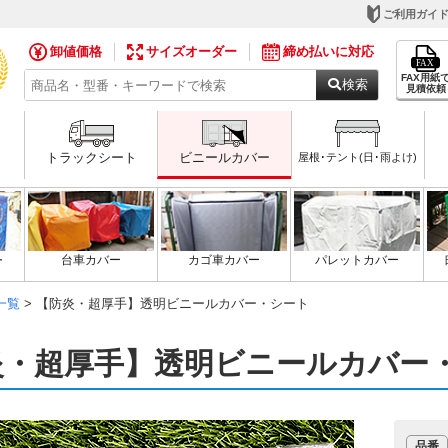
ご利用ガイ
卸値価格
サイズオーダー
締め払いに対応
FAX用紙
検索
見積依頼
トラックシート
ビニールカバー
屋根･テント(日･雨よけ)
ー
台車カバー
カゴ車カバー
パレットカバー
一覧
> 【防炎・超厚手】透明ビニールカバー・シート
炎・超厚手】透明ビニールカバー
品番