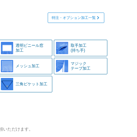
特注・オプション加工一覧
透明ビニール窓
取手加工
加工
(持ち手)
マジック
メッシュ加工
テープ加工
三角ピケット加工
頼いただけます。