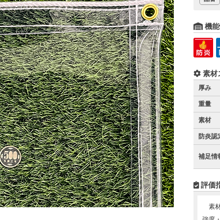
機能
素材
厚み
重量
素材
防炎認
補足情
評価
素
強度