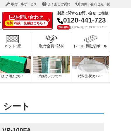
ド
取付工事サービス
よくあるご質問
お問い合わせ先一覧
製品に関するお問い合せ･ご相談
お問い合わせ
0120-441-723
で
無料
相談・見積はこちら！
[受付時間] 平日9:00〜17:00
通話無料
ネット･網
取付金具･部材
レール･間仕切ポール
日よけ･雨よけカバー
業務用ラックカバー
特殊形状カバー
・シート
VP-100FA