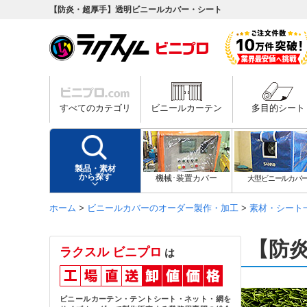
【防炎・超厚手】透明ビニールカバー・シート
すべてのカテゴリ
ビニールカーテン
多目的シート
製品・素材
から探す
機械･装置カバー
大型ビニールカバ
ホーム
>
ビニールカバーのオーダー製作・加工
>
素材・シート
【防
ラクスル ビニプロ
は
ビニールカーテン・テントシート・ネット・網を