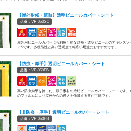
【屋外耐候・遮熱】透明ビニールカバー・シート
品番：VP-050SC
屋外用ビニールカバーにも利用可能な遮熱・透明ビニールのアキレスソ
アSです。多機能性と高い透明度で幅広い用途におすすめです。
【防虫・厚手】透明ビニールカバー・シート
品番：VP-050FB
高い防虫効果を持った、厚手素材の透明ビニールカバー・シートです。
のフィルムにより屋外からの侵入を低減する事が可能です。
【非防炎・厚手】透明ビニールカバー・シート
品番：VP-050HB