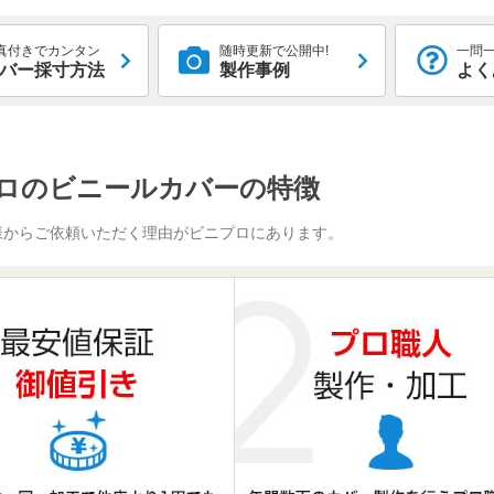
真付きでカンタン
随時更新で公開中!
一問一
バー採寸方法
製作事例
よく
ロのビニールカバーの特徴
様からご依頼いただく理由がビニプロにあります。