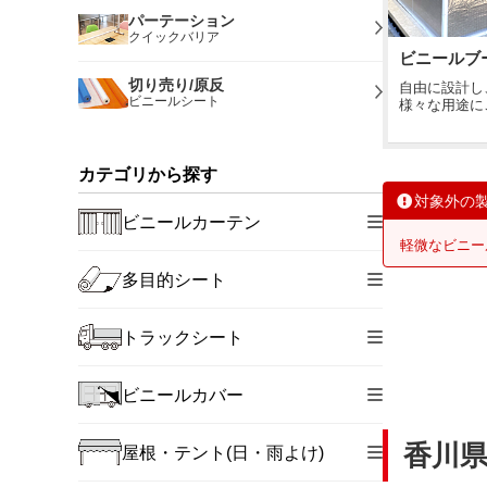
パーテーション
クイックバリア
ビニールブ
切り売り/原反
自由に設計し
ビニールシート
様々な用途に
カテゴリから探す
対象外の
ビニールカーテン
軽微なビニー
多目的シート
トラックシート
ビニールカバー
香川
屋根・テント(日・雨よけ)