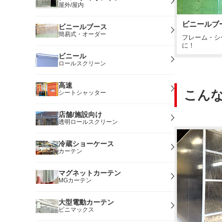
屋外/屋内
ビニールブ
ビニールブース
簡易式・オーダー
フレーム・シ
に！
ビニール
ロールスクリーン
高速
こん
シートシャッター
店舗/施設向け
透明ロールスクリーン
冷蔵ショーケース
カーテン
マグネットカーテン
MGカーテン
大型電動カーテン
ビニマックス