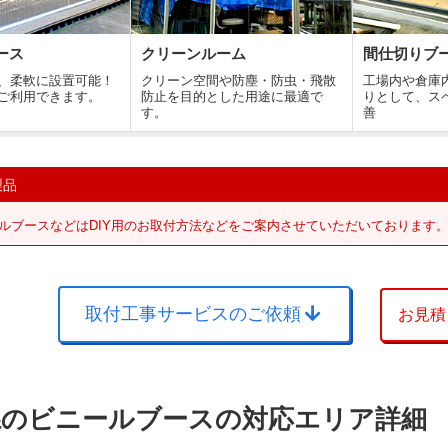
ース
クリーンルーム
間仕切りブ
、柔軟に設置可能！
クリーン空間や防塵・防虫・飛散
工場内や倉庫
ご利用できます。
防止を目的とした用途に最適で
りとして、ス
す。
善
製品
ルブースなどはDIY用のお取付方法などをご案内させていただいております
取付工事サービスのご依頼
お見積
県のビニールブースの対応エリア詳細