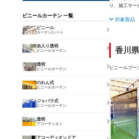
り、施工サー
ビニールカーテン 一覧
対象製品
ビニール
カーテン/シート
糸入り透明
香川
ビニールカーテン
透明
ビニールブー
ビニールカーテン
のれん式
ビニールカーテン
ジャバラ式
ビニールカーテン
透明
アコーディオン
アコーディオンドア