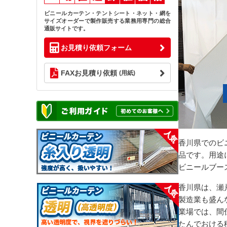
ビニールカーテン・テントシート・ネット・網を
サイズオーダーで製作販売する業務用専門の総合
通販サイトです。
お見積り依頼フォーム
FAXお見積り依頼
(用紙)
香川県でのビ
品です。用途
ビニールブー
香川県は、瀬
製造業も盛ん
業場では、間
たんでおける