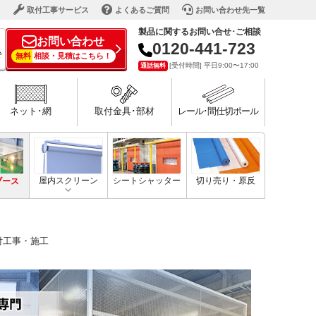
ド
取付工事サービス
よくあるご質問
お問い合わせ先一覧
製品に関するお問い合せ･ご相談
お問い合わせ
0120-441-723
で
無料
相談・見積はこちら！
[受付時間] 平日9:00〜17:00
通話無料
ネット･網
取付金具･部材
レール･間仕切ポール
ブース
屋内スクリーン
シートシャッター
切り売り・原反
付工事・施工