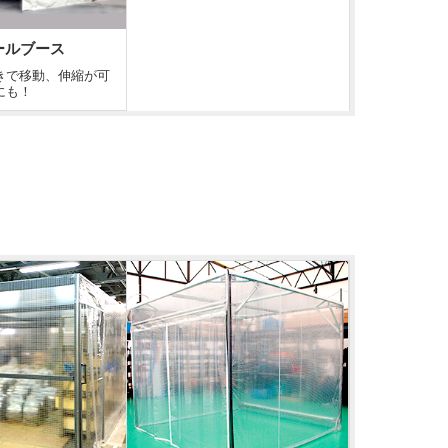
ールブース
きで移動、伸縮が可
にも！