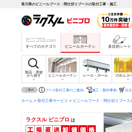
香川県のビニールブース・間仕切りブースの取付工事・施工
すべてのカテゴリ
ビニールカーテン
多目的シート
製品・用途
から探す
ビニールカーテン
レール・ポール
のれんカ
ご案内
ブース取付工事のご案内
施工・製作事例
注文
ホーム
>
取付工事サービス
>
ビニールブース・間仕切りブース
ラクスル ビニプロ
は