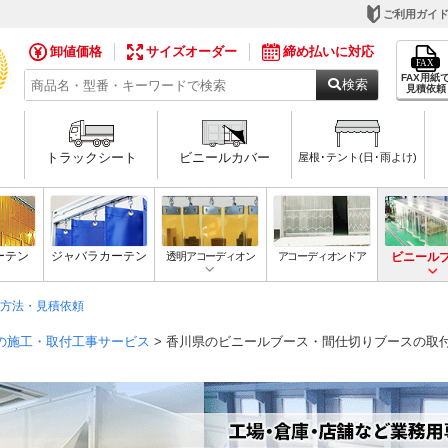
ご利用ガイ
卸値価格
サイズオーダー
締め払いに対応
FAX用紙
検索
見積依頼
トラックシート
ビニールカバー
屋根･テント(日･雨よけ)
ーテン
ジャバラカーテン
透明アコーディオン
アコーディオンドア
ビニール
方法・見積依頼
の施工・取付工事サービス
> 香川県のビニールブース・間仕切りブースの取