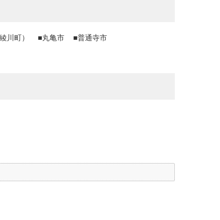
綾川町）
丸亀市
普通寺市