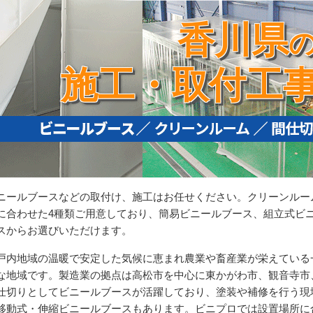
香川県
施工・取付工
ニールブースなどの取付け、施工はお任せください。クリーンルー
に合わせた4種類ご用意しており、簡易ビニールブース、組立式ビ
スからお選びいただけます。
戸内地域の温暖で安定した気候に恵まれ農業や畜産業が栄えている
な地域です。製造業の拠点は高松市を中心に東かがわ市、観音寺市
仕切りとしてビニールブースが活躍しており、塗装や補修を行う現
移動式・伸縮ビニールブースもあります。ビニプロでは設置場所に