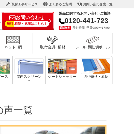
ド
取付工事サービス
よくあるご質問
お問い合わせ先一覧
製品に関するお問い合せ･ご相談
お問い合わせ
0120-441-723
で
無料
相談・見積はこちら！
[受付時間] 平日9:00〜17:00
通話無料
ネット･網
取付金具･部材
レール･間仕切ポール
ブース
屋内スクリーン
シートシャッター
切り売り・原反
の声一覧