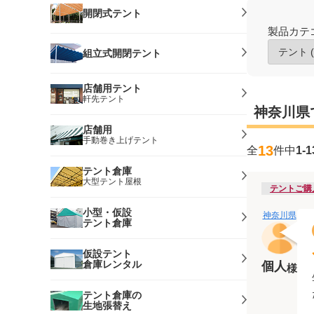
開閉式テント
製品カテ
組立式開閉テント
店舗用テント
軒先テント
神奈川県
店舗用
手動巻き上げテント
13
全
件中
1-1
テント倉庫
大型テント屋根
テントご購
小型・仮設
神奈川県
テント倉庫
仮設テント
倉庫レンタル
個人
様
テント倉庫の
生地張替え