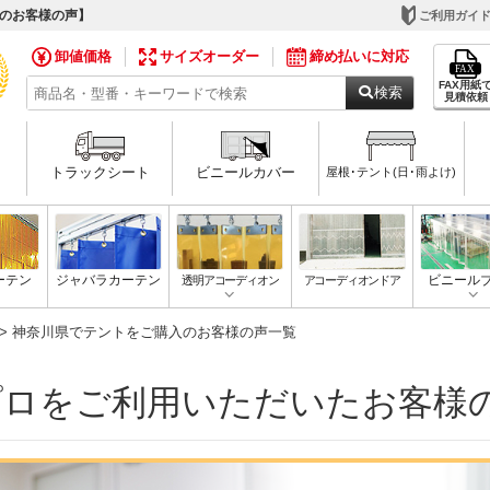
入のお客様の声】
ご利用ガイ
卸値価格
サイズオーダー
締め払いに対応
FAX用紙
検索
見積依頼
トラックシート
ビニールカバー
屋根･テント(日･雨よけ)
ーテン
ジャバラカーテン
透明アコーディオン
アコーディオンドア
ビニール
> 神奈川県でテントをご購入のお客様の声一覧
プロをご利用いただいたお客様