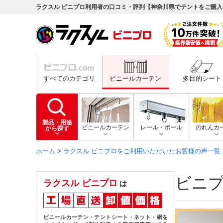
ラクスル ビニプロ利用者の口コミ・評判【神奈川県でテントをご購
すべてのカテゴリ
ビニールカーテン
多目的シート
製品・用途
ビニールカーテン
レール・ポール
のれんカ
から探す
ホーム
>
ラクスル ビニプロをご利用いただいたお客様の声一覧
ビニ
ラクスル ビニプロ
は
ビニールカーテン・テントシート・ネット・網を