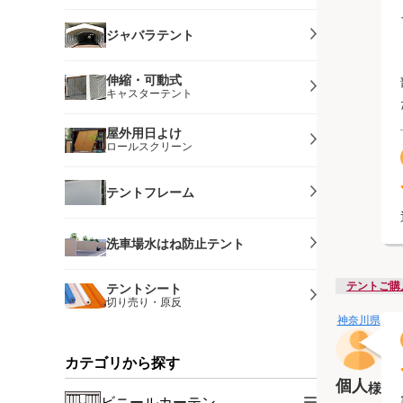
ジャバラテント
伸縮・可動式
キャスターテント
屋外用日よけ
ロールスクリーン
テントフレーム
洗車場水はね防止テント
テントご購
テントシート
切り売り・原反
神奈川県
カテゴリから探す
個人
様
ビニールカーテン