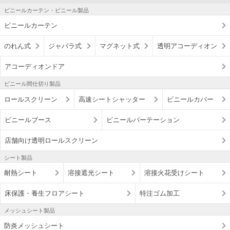
ビニールカーテン・ビニール製品
ビニールカーテン
のれん式
ジャバラ式
マグネット式
透明アコーディオン
アコーディオンドア
ビニール間仕切り製品
ロールスクリーン
高速シートシャッター
ビニールカバー
ビニールブース
ビニールパーテーション
店舗向け透明ロールスクリーン
シート製品
耐熱シート
溶接遮光シート
溶接火花受けシート
床保護・養生フロアシート
特注ゴム加工
メッシュシート製品
防炎メッシュシート