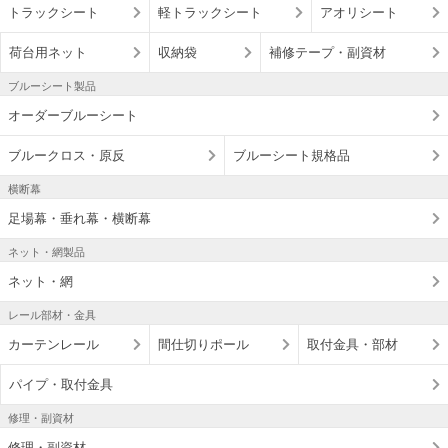
トラックシート
軽トラックシート
アオリシート
荷台用ネット
収納袋
補修テープ・副資材
ブルーシート製品
オーダーブルーシート
ブルークロス・原反
ブルーシート規格品
横断幕
足場幕・垂れ幕・横断幕
ネット・網製品
ネット・網
レール部材・金具
カーテンレール
間仕切りポール
取付金具・部材
パイプ・取付金具
修理・副資材
修理・副資材