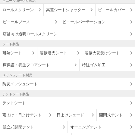
ビニール間仕切り製品
ロールスクリーン
高速シートシャッター
ビニールカバー
ビニールブース
ビニールパーテーション
店舗向け透明ロールスクリーン
シート製品
耐熱シート
溶接遮光シート
溶接火花受けシート
床保護・養生フロアシート
特注ゴム加工
メッシュシート製品
防炎メッシュシート
テントシート製品
テントシート
雨よけ・日よけテント
日よけシェード
開閉式テント
組立式開閉テント
オーニングテント