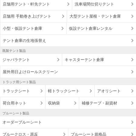
店舗用テント・軒先テント
洗車場間仕切りテント
店舗用 手動巻き上げテント
大型テント屋根・テント倉庫
小型・仮設テント倉庫
仮設テント倉庫レンタル
テント倉庫の生地張替え
既製テント製品
ジャバラテント
キャスターテント倉庫
屋外用日よけロールスクリーン
トラック用シート製品
トラックシート
軽トラックシート
アオリシート
荷台用ネット
収納袋
補修テープ・副資材
ブルーシート製品
オーダーブルーシート
ブルークロス・原反
ブルーシート規格品