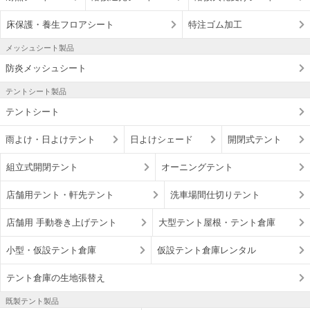
床保護・養生フロアシート
特注ゴム加工
メッシュシート製品
防炎メッシュシート
テントシート製品
テントシート
雨よけ・日よけテント
日よけシェード
開閉式テント
組立式開閉テント
オーニングテント
店舗用テント・軒先テント
洗車場間仕切りテント
店舗用 手動巻き上げテント
大型テント屋根・テント倉庫
小型・仮設テント倉庫
仮設テント倉庫レンタル
テント倉庫の生地張替え
既製テント製品