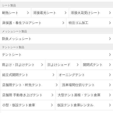
シート製品
耐熱シート
溶接遮光シート
溶接火花受けシート
床保護・養生フロアシート
特注ゴム加工
メッシュシート製品
防炎メッシュシート
テントシート製品
テントシート
雨よけ・日よけテント
日よけシェード
開閉式テント
組立式開閉テント
オーニングテント
店舗用テント・軒先テント
洗車場間仕切りテント
店舗用 手動巻き上げテント
大型テント屋根・テント倉庫
小型・仮設テント倉庫
仮設テント倉庫レンタル