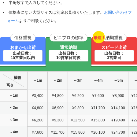
半角数字で入力してください。
価格表にない大型サイズは別途お見積りいたします。
お問い合わせフ
ォーム
よりご相談ください。
価格重視
ビニプロの標準
納期重視
最速！
おまかせ出荷
通常納期
スピード出荷
出荷日数：
出荷日数：
出荷日数：
15営業日以内
10営業日前後
3営業日
横幅
～1m
～2m
～3m
～4m
～5m
～
高さ
～1m
¥3,400
¥4,800
¥6,200
¥7,600
¥8,900
¥1
～2m
¥4,800
¥6,900
¥9,300
¥11,700
¥14,100
¥1
～3m
¥6,200
¥9,300
¥12,500
¥15,800
¥19,400
¥2
～4m
¥7,600
¥11,700
¥15,800
¥20,100
¥24,700
¥2