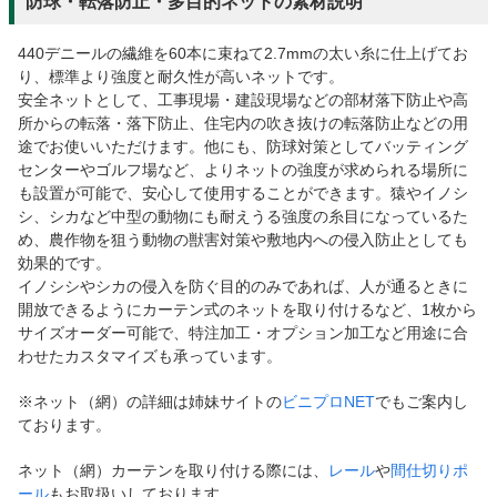
防球・転落防止・多目的ネットの素材説明
440デニールの繊維を60本に束ねて2.7mmの太い糸に仕上げてお
り、標準より強度と耐久性が高いネットです。
安全ネットとして、工事現場・建設現場などの部材落下防止や高
所からの転落・落下防止、住宅内の吹き抜けの転落防止などの用
途でお使いいただけます。他にも、防球対策としてバッティング
センターやゴルフ場など、よりネットの強度が求められる場所に
も設置が可能で、安心して使用することができます。猿やイノシ
シ、シカなど中型の動物にも耐えうる強度の糸目になっているた
め、農作物を狙う動物の獣害対策や敷地内への侵入防止としても
効果的です。
イノシシやシカの侵入を防ぐ目的のみであれば、人が通るときに
開放できるようにカーテン式のネットを取り付けるなど、1枚から
サイズオーダー可能で、特注加工・オプション加工など用途に合
わせたカスタマイズも承っています。
※ネット（網）の詳細は姉妹サイトの
ビニプロNET
でもご案内し
ております。
ネット（網）カーテンを取り付ける際には、
レール
や
間仕切りポ
ール
もお取扱いしております。