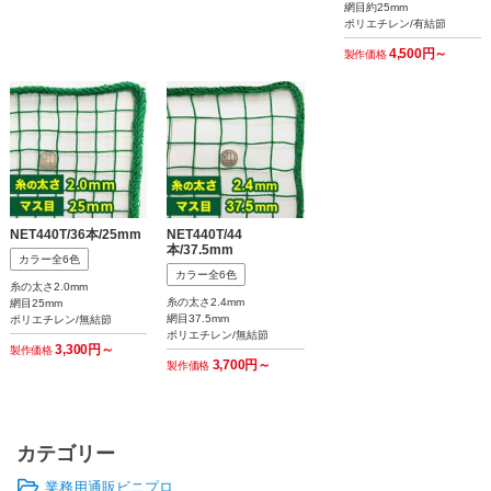
網目約25mm
ポリエチレン/有結節
4,500円～
製作価格
NET440T/36本/25mm
NET440T/44
本/37.5mm
カラー全6色
カラー全6色
糸の太さ2.0mm
糸の太さ2.4mm
網目25mm
網目37.5mm
ポリエチレン/無結節
ポリエチレン/無結節
3,300円～
製作価格
3,700円～
製作価格
カテゴリー
業務用通販ビニプロ