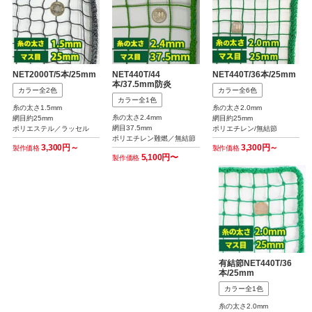
NET2000T/5本/25mm
NET440T/44
NET440T/36本/25mm
本/37.5mm防炎
カラー全2色
カラー全6色
カラー全1色
糸の太さ1.5mm
糸の太さ2.0mm
糸の太さ2.4mm
網目約25mm
網目約25mm
網目37.5mm
ポリエステル／ラッセル
ポリエチレン/無結節
ポリエチレン難燃／無結節
3,300円～
3,300円～
製作価格
製作価格
5,100円〜
製作価格
有結節NET440T/36
本/25mm
カラー全1色
糸の太さ2.0mm