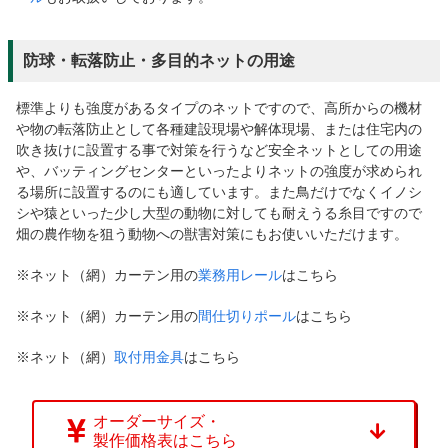
防球・転落防止・多目的ネットの用途
標準よりも強度があるタイプのネットですので、高所からの機材
や物の転落防止として各種建設現場や解体現場、または住宅内の
吹き抜けに設置する事で対策を行うなど安全ネットとしての用途
や、バッティングセンターといったよりネットの強度が求められ
る場所に設置するのにも適しています。また鳥だけでなくイノシ
シや猿といった少し大型の動物に対しても耐えうる糸目ですので
畑の農作物を狙う動物への獣害対策にもお使いいただけます。
※ネット（網）カーテン用の
業務用レール
はこちら
※ネット（網）カーテン用の
間仕切りポール
はこちら
※ネット（網）
取付用金具
はこちら
オーダーサイズ・
製作価格表はこちら