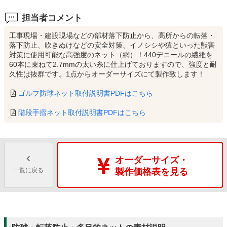
担当者コメント
工事現場・建設現場などの部材落下防止から、高所からの転落・
落下防止、吹きぬけなどの安全対策、イノシシや猿といった獣害
対策に使用可能な高強度のネット（網）！440デニールの繊維を
60本に束ねて2.7mmの太い糸に仕上げておりますので、強度と耐
久性は抜群です。1点からオーダーサイズにて製作致します！
ゴルフ防球ネット取付説明書PDFはこちら
階段手摺ネット取付説明書PDFはこちら
オーダーサイズ・
一覧に戻る
製作価格表を見る