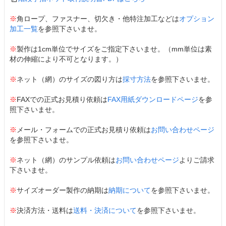
※
角ロープ、ファスナー、切欠き・他特注加工などは
オプション
加工一覧
を参照下さいませ。
※
製作は1cm単位でサイズをご指定下さいませ。（mm単位は素
材の伸縮により不可となります。）
※
ネット（網）のサイズの図り方は
採寸方法
を参照下さいませ。
※
FAXでの正式お見積り依頼は
FAX用紙ダウンロードページ
を参
照下さいませ。
※
メール・フォームでの正式お見積り依頼は
お問い合わせページ
を参照下さいませ。
※
ネット（網）のサンプル依頼は
お問い合わせページ
よりご請求
下さいませ。
※
サイズオーダー製作の納期は
納期について
を参照下さいませ。
※
決済方法・送料は
送料・決済について
を参照下さいませ。