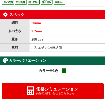
スペック
網目
25mm
糸の太さ
2.7mm
重さ
288ｇ/㎡
素材
ポリエチレン/無結節
カラーバリエーション
カラー全1色
grn
価格シミュレーション
商品のお問い合せもこちらから