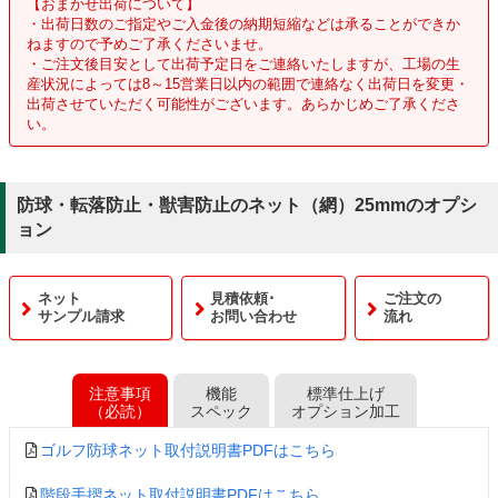
【おまかせ出荷について】
・出荷日数のご指定やご入金後の納期短縮などは承ることができか
ねますので予めご了承くださいませ。
・ご注文後目安として出荷予定日をご連絡いたしますが、工場の生
産状況によっては8～15営業日以内の範囲で連絡なく出荷日を変更・
出荷させていただく可能性がございます。あらかじめご了承くださ
い。
防球・転落防止・獣害防止のネット（網）25mmのオプシ
ョン
ネット
見積依頼･
ご注文の
サンプル請求
お問い合わせ
流れ
注意事項
機能
標準仕上げ
（必読）
スペック
オプション加工
ゴルフ防球ネット取付説明書PDFはこちら
階段手摺ネット取付説明書PDFはこちら