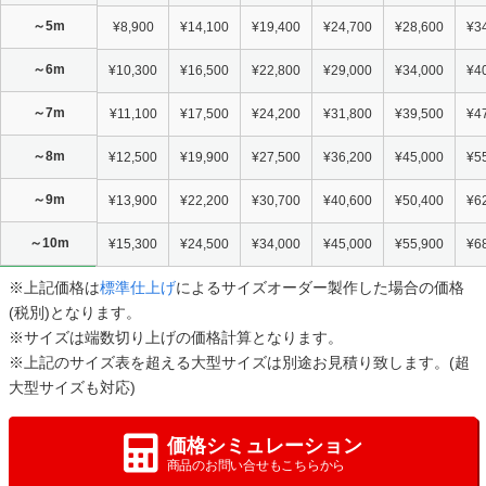
～5m
¥8,900
¥14,100
¥19,400
¥24,700
¥28,600
¥3
～6m
¥10,300
¥16,500
¥22,800
¥29,000
¥34,000
¥4
～7m
¥11,100
¥17,500
¥24,200
¥31,800
¥39,500
¥4
～8m
¥12,500
¥19,900
¥27,500
¥36,200
¥45,000
¥5
～9m
¥13,900
¥22,200
¥30,700
¥40,600
¥50,400
¥6
～10m
¥15,300
¥24,500
¥34,000
¥45,000
¥55,900
¥6
※上記価格は
標準仕上げ
によるサイズオーダー製作した場合の価格
(税別)となります。
※サイズは端数切り上げの価格計算となります。
※上記のサイズ表を超える大型サイズは別途お見積り致します。(超
大型サイズも対応)
価格シミュレーション
商品のお問い合せもこちらから