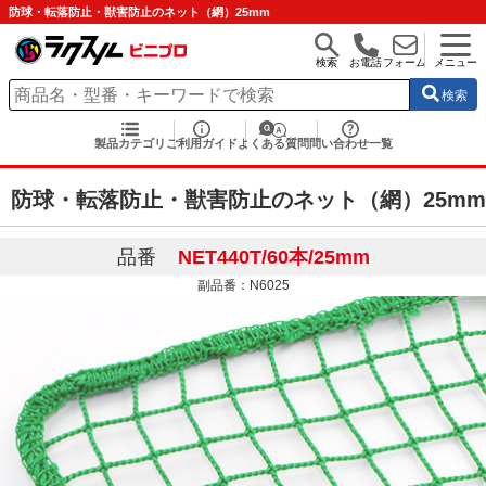
防球・転落防止・獣害防止のネット（網）25mm
検索
お電話
フォーム
メニュー
検索
製品カテゴリ
ご利用ガイド
よくある質問
問い合わせ一覧
防球・転落防止・獣害防止のネット（網）25mm
品番
NET440T/60本/25mm
副品番：N6025