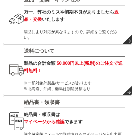
万一、弊社のミスや初期不良がありましたら
返
品・交換
いたします
製品により対応が異なりますので、詳細をご覧くださ
い。
送料について
製品の合計金額
50,000円以上(税別)
のご注文で
送
料無料！
※一部対象外製品/サービスがあります
※北海道、沖縄、離島は別途見積もり
納品書・領収書
納品書・領収書は
マイページから確認
できます
注文確定後にメールで送信されるマイページから出力可