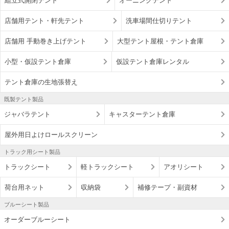
組立式開閉テント
オーニングテント
店舗用テント・軒先テント
洗車場間仕切りテント
店舗用 手動巻き上げテント
大型テント屋根・テント倉庫
小型・仮設テント倉庫
仮設テント倉庫レンタル
テント倉庫の生地張替え
既製テント製品
ジャバラテント
キャスターテント倉庫
屋外用日よけロールスクリーン
トラック用シート製品
トラックシート
軽トラックシート
アオリシート
荷台用ネット
収納袋
補修テープ・副資材
ブルーシート製品
オーダーブルーシート