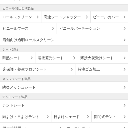
ビニール間仕切り製品
ロールスクリーン
高速シートシャッター
ビニールカバー
ビニールブース
ビニールパーテーション
店舗向け透明ロールスクリーン
シート製品
耐熱シート
溶接遮光シート
溶接火花受けシート
床保護・養生フロアシート
特注ゴム加工
メッシュシート製品
防炎メッシュシート
テントシート製品
テントシート
雨よけ・日よけテント
日よけシェード
開閉式テント