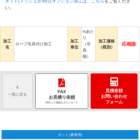
ネット(メッシュ)の特注オプション加工は、こちら
をご覧くださ
い。
mあた
り
加工
加工
加工価格
応相談
ロープ吊具付け加工
（吊
名
単位
（税別）
具:
個）
見積依頼
FAX
一覧に戻る
お問い合わせ
お見積り依頼
フォーム
PDFにて用紙をダウンロード
ネット (農業用)