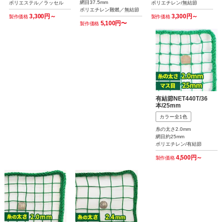
網目37.5mm
ポリエステル／ラッセル
ポリエチレン/無結節
ポリエチレン難燃／無結節
3,300円～
3,300円～
製作価格
製作価格
5,100円〜
製作価格
有結節NET440T/36
本/25mm
カラー全1色
糸の太さ2.0mm
網目約25mm
ポリエチレン/有結節
4,500円～
製作価格