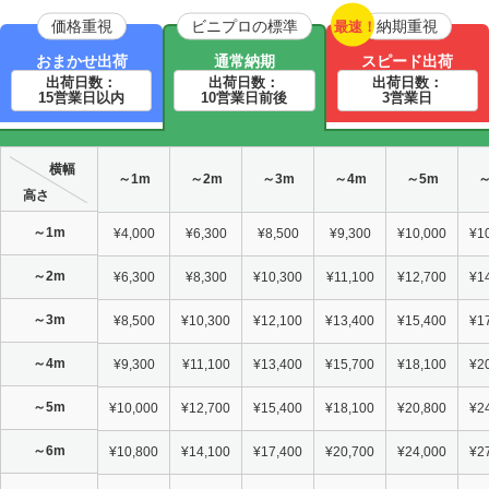
価格重視
ビニプロの標準
納期重視
最速！
おまかせ出荷
通常納期
スピード出荷
出荷日数：
出荷日数：
出荷日数：
15営業日以内
10営業日前後
3営業日
横幅
～1m
～2m
～3m
～4m
～5m
～
高さ
～1m
¥4,000
¥6,300
¥8,500
¥9,300
¥10,000
¥1
～2m
¥6,300
¥8,300
¥10,300
¥11,100
¥12,700
¥1
～3m
¥8,500
¥10,300
¥12,100
¥13,400
¥15,400
¥1
～4m
¥9,300
¥11,100
¥13,400
¥15,700
¥18,100
¥2
～5m
¥10,000
¥12,700
¥15,400
¥18,100
¥20,800
¥2
～6m
¥10,800
¥14,100
¥17,400
¥20,700
¥24,000
¥2