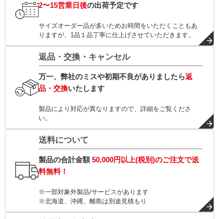
2〜15営業日後
の出荷予定です
サイズオーダー品が多いためお時間をいただくこともあ
りますが、1品１品丁寧に仕上げさせていただきます。
返品・交換・キャンセル
万一、弊社のミスや初期不良がありましたら
返
品・交換
いたします
製品により対応が異なりますので、詳細をご覧くださ
い。
送料について
製品の合計金額
50,000円以上(税別)
のご注文で
送
料無料！
※一部対象外製品/サービスがあります
※北海道、沖縄、離島は別途見積もり