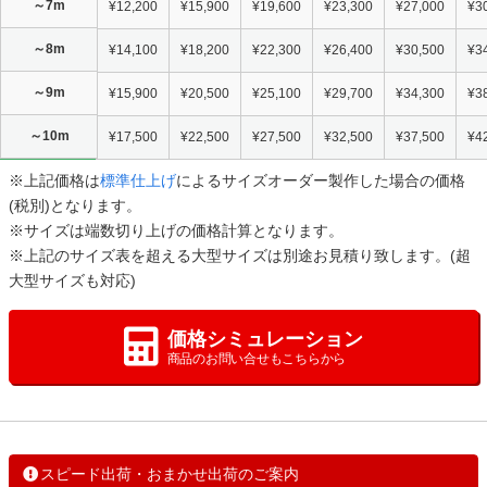
～7m
¥12,200
¥15,900
¥19,600
¥23,300
¥27,000
¥3
～8m
¥14,100
¥18,200
¥22,300
¥26,400
¥30,500
¥3
～9m
¥15,900
¥20,500
¥25,100
¥29,700
¥34,300
¥3
～10m
¥17,500
¥22,500
¥27,500
¥32,500
¥37,500
¥4
※上記価格は
標準仕上げ
によるサイズオーダー製作した場合の価格
(税別)となります。
※サイズは端数切り上げの価格計算となります。
※上記のサイズ表を超える大型サイズは別途お見積り致します。(超
大型サイズも対応)
価格シミュレーション
商品のお問い合せもこちらから
スピード出荷・おまかせ出荷のご案内