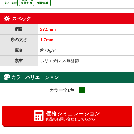
スペック
網目
37.5mm
糸の太さ
1.7mm
重さ
約70g/㎡
素材
ポリエチレン/無結節
カラーバリエーション
カラー全1色
grn
価格シミュレーション
商品のお問い合せもこちらから