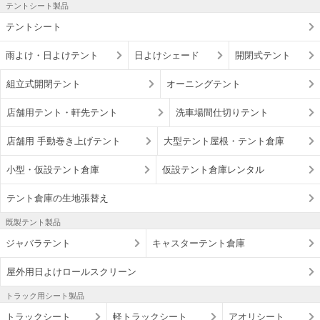
テントシート製品
テントシート
雨よけ・日よけテント
日よけシェード
開閉式テント
組立式開閉テント
オーニングテント
店舗用テント・軒先テント
洗車場間仕切りテント
店舗用 手動巻き上げテント
大型テント屋根・テント倉庫
小型・仮設テント倉庫
仮設テント倉庫レンタル
テント倉庫の生地張替え
既製テント製品
ジャバラテント
キャスターテント倉庫
屋外用日よけロールスクリーン
トラック用シート製品
トラックシート
軽トラックシート
アオリシート