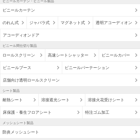
ビニールカーテン・ビニール製品
ビニールカーテン
のれん式
ジャバラ式
マグネット式
透明アコーディオン
アコーディオンドア
ビニール間仕切り製品
ロールスクリーン
高速シートシャッター
ビニールカバー
ビニールブース
ビニールパーテーション
店舗向け透明ロールスクリーン
シート製品
耐熱シート
溶接遮光シート
溶接火花受けシート
床保護・養生フロアシート
特注ゴム加工
メッシュシート製品
防炎メッシュシート