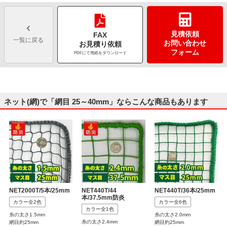
見積依頼
FAX
一覧に戻る
お問い合わせ
お見積り依頼
フォーム
PDFにて用紙をダウンロード
ネット(網)で「網目 25～40mm」ならこんな商品もあります
NET2000T/5本/25mm
NET440T/44
NET440T/36本/25mm
本/37.5mm防炎
カラー全2色
カラー全6色
カラー全1色
糸の太さ1.5mm
糸の太さ2.0mm
糸の太さ2.4mm
網目約25mm
網目約25mm