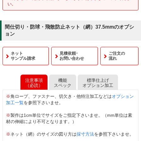
い。
間仕切り・防球・飛散防止ネット（網）37.5mmのオプシ
ョン
ネット
見積依頼･
ご注文の
サンプル請求
お問い合わせ
流れ
注意事項
機能
標準仕上げ
（必読）
スペック
オプション加工
※
角ロープ、ファスナー、切欠き・他特注加工などは
オプション
加工一覧
を参照下さいませ。
※
製作は1cm単位でサイズをご指定下さいませ。（mm単位は素
材の伸縮により不可となります。）
※
ネット（網）のサイズの図り方は
採寸方法
を参照下さいませ。