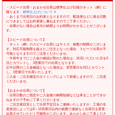
・スピード出荷・おまかせ出荷は標準仕上げ仕様のネット（網）に
限ります。
標準仕上げについて
・あくまで出荷日のお約束となりますので、配送便などに係る日数
につきましてはお約束致し兼ねますのでご了承ください。
・在庫がない場合は表示の納期よりお時間がかかることがございま
す。
【スピード出荷について】
・ネット（網）のスピード出荷にはサイズ、枚数の制限がございま
す。対応可能制限を超えたご注文となった場合、スピード出荷が不
可能となりますのでご注意くださいませ。
・午前中までにご入金の確認が取れた場合は、決済いただいた日を0
日とカウントし、3営業日での出荷となります。
正午以降のご入金確認となった場合は、翌営業日を0日とカウント
し、3営業日で出荷いたします。
ご入金・ご注文確定のタイミングによって前後しますので、ご注意
くださいませ。
【おまかせ出荷について】
・出荷日数のご指定やご入金後の納期短縮などは承ることができか
ねますので予めご了承くださいませ。
・ご注文後目安として出荷予定日をご連絡いたしますが、工場の生
産状況によっては8～15営業日以内の範囲で連絡なく出荷日を変更・
出荷させていただく可能性がございます。あらかじめご了承くださ