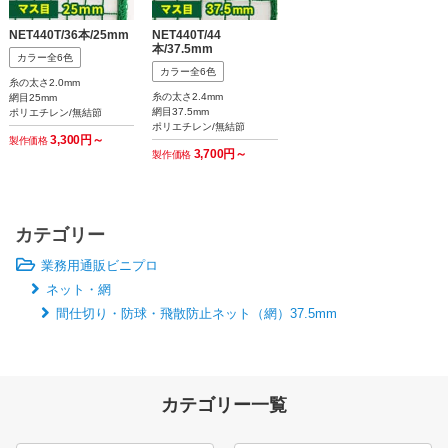
NET440T/36本/25mm
NET440T/44
本/37.5mm
カラー全6色
カラー全6色
糸の太さ2.0mm
糸の太さ2.4mm
網目25mm
網目37.5mm
ポリエチレン/無結節
ポリエチレン/無結節
3,300円～
製作価格
3,700円～
製作価格
カテゴリー
業務用通販ビニプロ
ネット・網
間仕切り・防球・飛散防止ネット（網）37.5mm
カテゴリー一覧