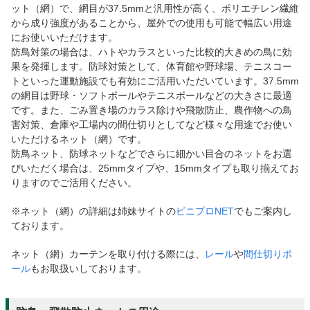
ット（網）で、網目が37.5mmと汎用性が高く、ポリエチレン繊維
から成り強度があることから、屋外での使用も可能で幅広い用途
にお使いいただけます。
防鳥対策の場合は、ハトやカラスといった比較的大きめの鳥に効
果を発揮します。防球対策として、体育館や野球場、テニスコー
トといった運動施設でも有効にご活用いただいています。37.5mm
の網目は野球・ソフトボールやテニスボールなどの大きさに最適
です。また、ごみ置き場のカラス除けや飛散防止、農作物への鳥
害対策、倉庫や工場内の間仕切りとしてなど様々な用途でお使い
いただけるネット（網）です。
防鳥ネット、防球ネットなどでさらに細かい目合のネットをお選
びいただく場合は、25mmタイプや、15mmタイプも取り揃えてお
りますのでご活用ください。
※ネット（網）の詳細は姉妹サイトの
ビニプロNET
でもご案内し
ております。
ネット（網）カーテンを取り付ける際には、
レール
や
間仕切りポ
ール
もお取扱いしております。