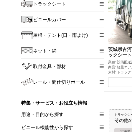
トラックシート
ビニールカバー
屋根・テント(日・雨よけ)
茨城県古河
ネット・網
ックシート
業種: 設備配
取付金具・部材
商品: 軽量エ
素材: トラッ
レール・間仕切りポール
特集・サービス・お役立ち情報
用途・目的から探す
トラックシ
その他
ビニール機能性から探す
北海道