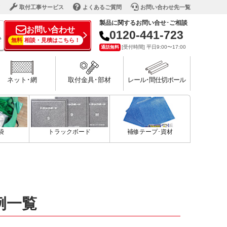
ド
取付工事サービス
よくあるご質問
お問い合わせ先一覧
製品に関するお問い合せ･ご相談
お問い合わせ
0120-441-723
で
無料
相談・見積はこちら！
[受付時間] 平日9:00〜17:00
通話無料
ネット･網
取付金具･部材
レール･間仕切ポール
袋
トラックボード
補修テープ･資材
例一覧