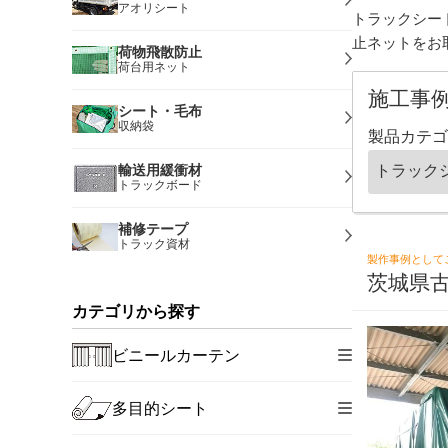
アオリシート
トラックシー
止ネットをお
荷物飛散防止
荷台用ネット
施工事
シート・毛布
収納袋
製品カテゴ
輸送用緩衝材
トラックボード
補修テープ
トラック資材
製作事例として
茨城県
カテゴリから探す
ビニールカーテン
多目的シート