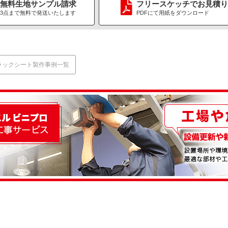
無料生地
サンプル請求
フリースケッチ
で
お見積り
3点まで無料で
発送いたします
PDFにて用紙をダウンロード
ラックシート製作事例一覧