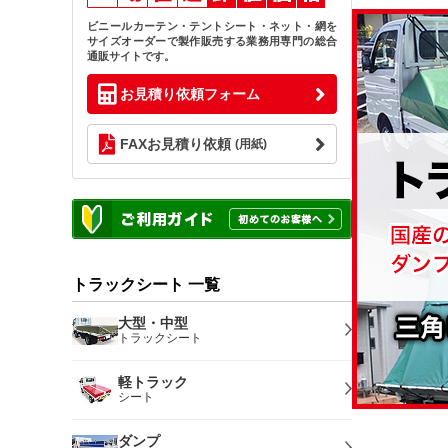
ビニールカーテン・テントシート・ネット・網を
サイズオーダーで製作販売する業務用専門の総合
通販サイトです。
お見積り依頼フォーム
FAXお見積り依頼
(用紙)
トラックシート 一覧
大型・中型
トラックシート
軽トラック
シート
ダンプ