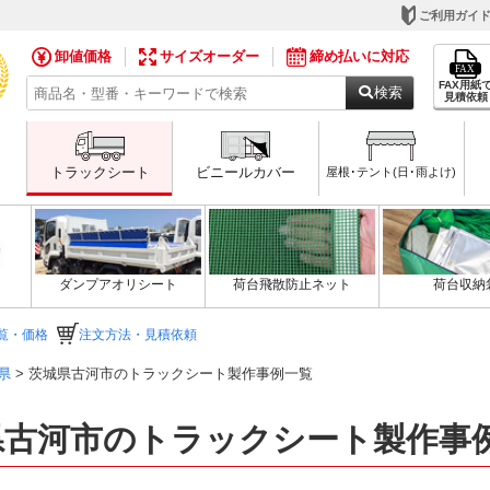
ご利用ガイ
卸値価格
サイズオーダー
締め払いに対応
FAX用紙
検索
見積依頼
トラックシート
ビニールカバー
屋根･テント(日･雨よけ)
ダンプアオリシート
荷台飛散防止ネット
荷台収納
覧・価格
注文方法・見積依頼
県
> 茨城県古河市のトラックシート製作事例一覧
県古河市のトラックシート製作事