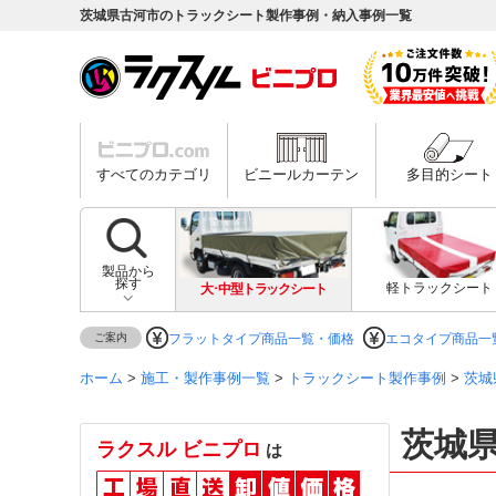
茨城県古河市のトラックシート製作事例・納入事例一覧
すべてのカテゴリ
ビニールカーテン
多目的シート
製品から
探す
大･中型トラックシート
軽トラックシート
ご案内
フラットタイプ商品一覧・価格
エコタイプ商品一
ホーム
>
施工・製作事例一覧
>
トラックシート製作事例
>
茨城
茨城
ラクスル ビニプロ
は