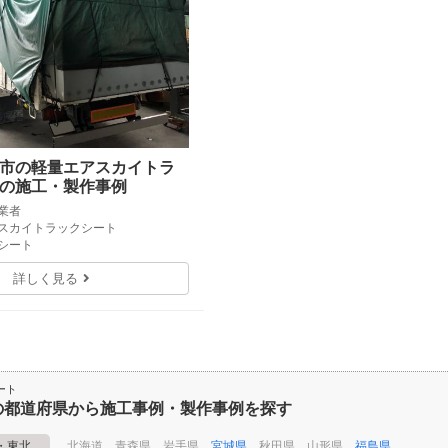
市の軽量エアスカイトラ
の施工・製作事例
送業者
アスカイトラックシート
クシート
詳しく見る
ート
の都道府県から施工事例・製作事例を探す
・東北
北海道
青森県
岩手県
宮城県
秋田県
山形県
福島県