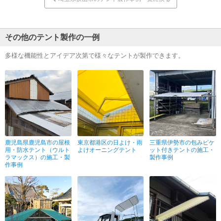
その他のテント製作の一例
多様な機能性とアイデア次第で様々なテントが製作できます。
鹿児島県鹿児島市の屋根
東京都港区の日よけ・雨
三重県伊勢市の包みピケ
用・防水テント（ウルト
よけオーニングテント
ット付きテントの施工・
ラマックス）の施工・製
製作事例
作事例