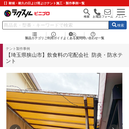
【】耐候・耐久の日よけ雨よけテント施工・製作事例一覧
検索
お電話
フォーム
メニュー
検索
製品カテゴリ
ご利用ガイド
よくある質問
問い合わせ一覧
テント製作事例
【埼玉県狭山市】飲食料の宅配会社 防炎・防水テ
ント