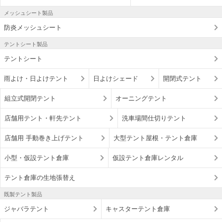
メッシュシート製品
防炎メッシュシート
テントシート製品
テントシート
雨よけ・日よけテント
日よけシェード
開閉式テント
組立式開閉テント
オーニングテント
店舗用テント・軒先テント
洗車場間仕切りテント
店舗用 手動巻き上げテント
大型テント屋根・テント倉庫
小型・仮設テント倉庫
仮設テント倉庫レンタル
テント倉庫の生地張替え
既製テント製品
ジャバラテント
キャスターテント倉庫