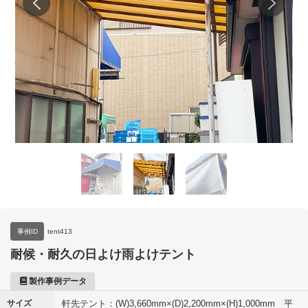
事例ID
tent413
耐候・耐久の日よけ雨よけテント
製作事例データ
サイズ
軒先テント：(W)3,660mm×(D)2,200mm×(H)1,000mm 平