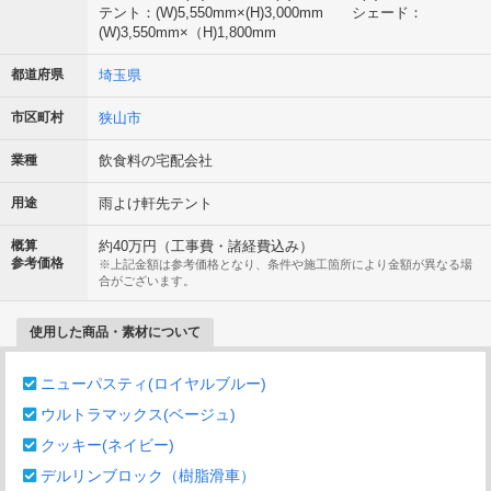
テント：(W)5,550mm×(H)3,000mm シェード：
(W)3,550mm×（H)1,800mm
都道府県
埼玉県
市区町村
狭山市
業種
飲食料の宅配会社
用途
雨よけ軒先テント
概算
約40万円（工事費・諸経費込み）
参考価格
※上記金額は参考価格となり、条件や施工箇所により金額が異なる場
合がございます。
使用した商品・素材について
ニューパスティ(ロイヤルブルー)
ウルトラマックス(ベージュ)
クッキー(ネイビー)
デルリンブロック（樹脂滑車）