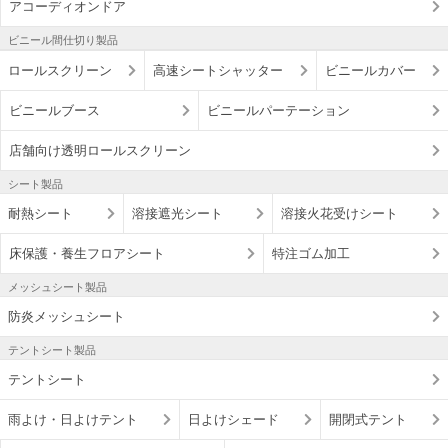
アコーディオンドア
ビニール間仕切り製品
ロールスクリーン
高速シートシャッター
ビニールカバー
ビニールブース
ビニールパーテーション
店舗向け透明ロールスクリーン
シート製品
耐熱シート
溶接遮光シート
溶接火花受けシート
床保護・養生フロアシート
特注ゴム加工
メッシュシート製品
防炎メッシュシート
テントシート製品
テントシート
雨よけ・日よけテント
日よけシェード
開閉式テント