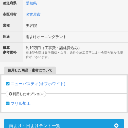
都道府県
愛知県
市区町村
名古屋市
業種
美容院
用途
雨よけオーニングテント
概算
約19万円（工事費・諸経費込み）
参考価格
※上記金額は参考価格となり、条件や施工箇所により金額が異なる場
合がございます。
使用した商品・素材について
ニューパスティ(オフホワイト)
利用したオプション
フリル加工
雨よけ・日よけテント一覧