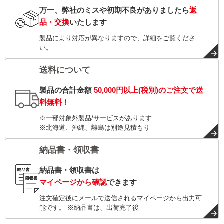
万一、弊社のミスや初期不良がありましたら
返
品・交換
いたします
製品により対応が異なりますので、詳細をご覧くださ
い。
送料について
製品の合計金額
50,000円以上(税別)
のご注文で
送
料無料！
※一部対象外製品/サービスがあります
※北海道、沖縄、離島は別途見積もり
納品書・領収書
納品書・領収書は
マイページから確認
できます
注文確定後にメールで送信されるマイページから出力可
能です。 ※納品書は、出荷完了後