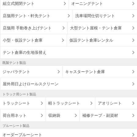
組立式開閉テント
オーニングテント
店舗用テント・軒先テント
洗車場間仕切りテント
店舗用 手動巻き上げテント
大型テント屋根・テント倉庫
小型・仮設テント倉庫
仮設テント倉庫レンタル
テント倉庫の生地張替え
既製テント製品
ジャバラテント
キャスターテント倉庫
屋外用日よけロールスクリーン
トラック用シート製品
トラックシート
軽トラックシート
アオリシート
荷台用ネット
収納袋
補修テープ・副資材
ブルーシート製品
オーダーブルーシート