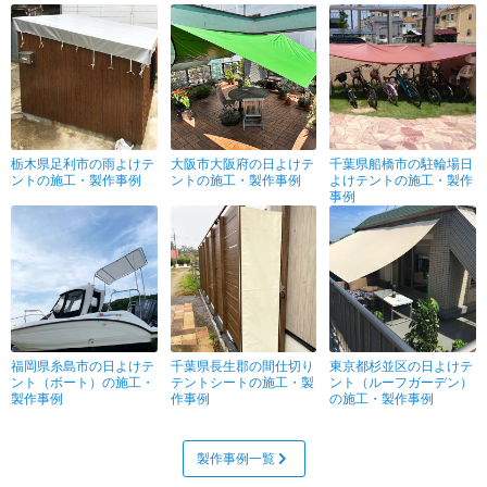
栃木県足利市の雨よけテ
大阪市大阪府の日よけテ
千葉県船橋市の駐輪場日
ントの施工・製作事例
ントの施工・製作事例
よけテントの施工・製作
事例
福岡県糸島市の日よけテ
千葉県長生郡の間仕切り
東京都杉並区の日よけテ
ント（ボート）の施工・
テントシートの施工・製
ント（ルーフガーデン）
製作事例
作事例
の施工・製作事例
製作事例一覧