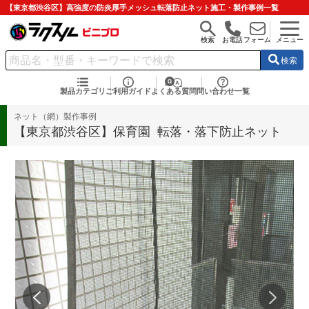
【東京都渋谷区】高強度の防炎厚手メッシュ転落防止ネット施工・製作事例一覧
検索
お電話
フォーム
メニュー
検索
製品カテゴリ
ご利用ガイド
よくある質問
問い合わせ一覧
ネット（網）製作事例
【東京都渋谷区】保育園 転落・落下防止ネット