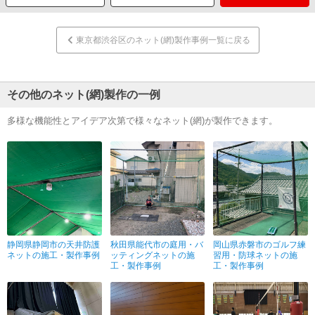
東京都渋谷区のネット(網)製作事例一覧に戻る
その他のネット(網)製作の一例
多様な機能性とアイデア次第で様々なネット(網)が製作できます。
静岡県静岡市の天井防護
秋田県能代市の庭用・バ
岡山県赤磐市のゴルフ練
ネットの施工・製作事例
ッティングネットの施
習用・防球ネットの施
工・製作事例
工・製作事例