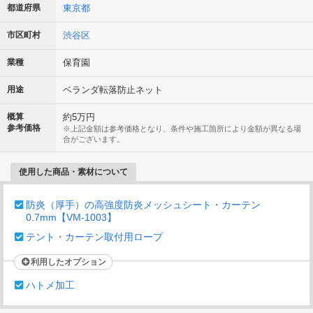
都道府県
東京都
市区町村
渋谷区
業種
保育園
用途
ベランダ転落防止ネット
概算
約5万円
参考価格
※上記金額は参考価格となり、条件や施工箇所により金額が異なる場
合がございます。
使用した商品・素材について
防炎（厚手）の高強度防炎メッシュシート・カーテン
0.7mm【VM-1003】
テント・カーテン取付用ロープ
利用したオプション
ハトメ加工